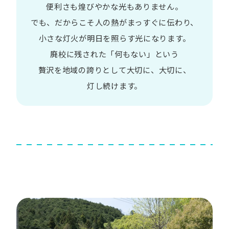
便利さも
煌びやかな​光も​ありません。​
でも、​だから​こそ
人の​熱が​まっすぐに​伝わり、
小さな​灯火が​明日を​照らす光に​なります。
廃校に​残された​「何も​ない」と​いう​
贅沢を
地域の​誇りと​して
大切に、​大切に、​
灯し続けます。​