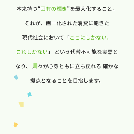
本来持つ“
固有の​輝き
”を​最大化する​こと。
それが、​画一化された​消費に​飽きた​
現代社会に​おいて
​「
ここに​しかない、​
これしかない
」
と​いう​代替不可能な​実需と​
なり、
人々が​心身ともに​立ち戻れる
確かな​
拠点と​なる​ことを​目指します。​