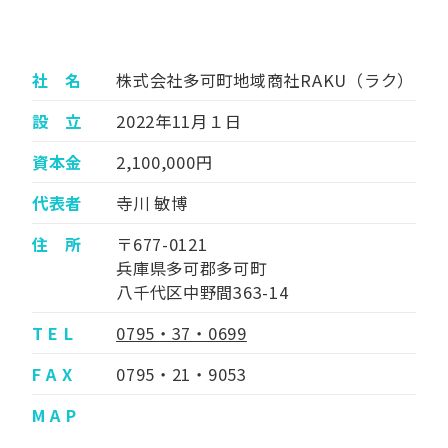
社 名
株式会社多可町地域商社RAKU（ラク）
設 立
2022年11月１日
資本金
2,100,000円
代表者
寺川 敏博
住 所
〒677-0121
兵庫県多可郡多可町
八千代区中野間363-14
T E L
0795・37・0699
F A X
0795・21・9053
M A P