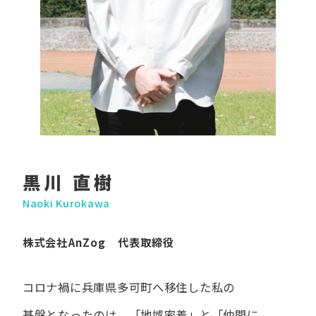
黒川 直樹
Naoki Kurokawa
株式会社AnZog 代表取締役
コロナ禍に​兵庫県多可町へ​移住した​私の​
基盤となったのは、
「地域密着」と​「仲間に​