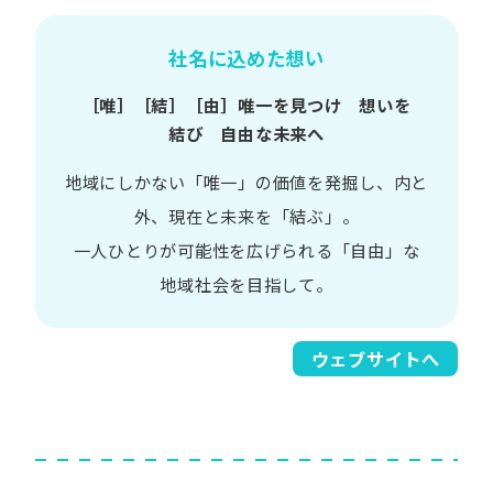
社名に込めた想い
［唯］​［結］​［由］
唯一を​見つけ 想いを​
結び 自由な​未来へ
地域に​しかない​「唯一」の​価値を​発掘し、
内と​
外、​現在と​未来を​「結ぶ」。
一人​ひとりが​可能性を​広げられる
「自由」な​
地域社会を​目指して。​
ウェブサイトへ