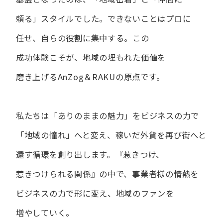
頼る」スタイルでした。
できない​ことは​プロに​
任せ、​自らの​役割に​集中する。
この​
成功体験こそが、​地域の​埋もれた​価値を​
磨き上げる​AnZog＆RAKUの​原点です。
私たちは​「ありの​ままの​魅力」を​ビジネスの​力で​
「地域の​憧れ」へと​変え、
稼いだ外貨を​再び街へと​
還す循環を​創り出します。
『惹きつけ、​
惹きつけられる​関係』の​中で、​事業者様の​情熱を​
ビジネスの​力で​形に​変え、
地域の​ファンを​
増やしていく。