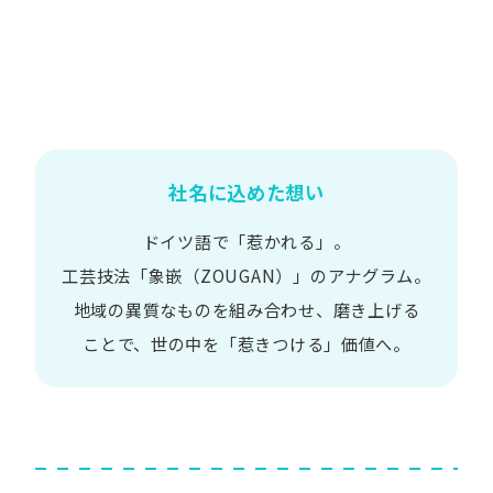
社名に込めた想い
ドイツ語で​「惹かれる」。
工芸技法​「象嵌​（ZOUGAN）」の​アナグラム。
地域の​異質な​ものを​組み合わせ、
磨き上げる​
ことで、
世の​中を​「惹きつける」価値へ。​