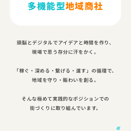
多機能型
地域商社
頭脳と​デジタルで​アイデアと​時間を​作り、​
現場で​思う​存分に​汗を​かく。
​「稼ぐ・​深める​・繋げる・還す」の​循環で、​
地域を​守り・​賑わいを​創る。
​そんな​極めて​実践的な​ポジションでの​
街づくりに​取り組んでいます。​