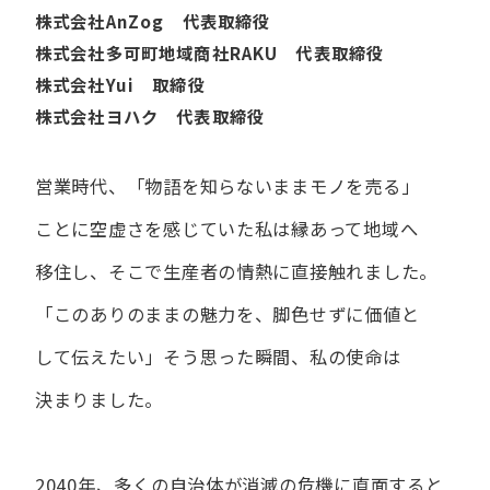
株式会社AnZog 代表取締役
株式会社多可町地域商社RAKU 代表取締役
株式会社Yui 取締役
株式会社ヨハク 代表取締役
営業時代、​「物語を​知らないまま​モノを​売る」
ことに​空虚さを​感じていた​私は
縁あって​地域へ​
移住し、​そこで​生産者の​情熱に​直接触れました。
「この​ありの​ままの​魅力を、​脚色せずに​価値と​
して​伝えたい」
そう​思った​瞬間、​私の​使命は​
決まりました。
2040年、多くの自治体が消滅の危機に直面すると