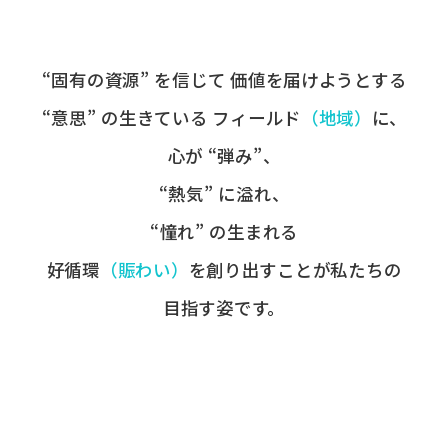
“固有の​資源” を​信じて
価値を​届けようとする​
“意思” の​生きている
フィールド
​（地域）
に、
心が​ “弾み”、
“熱気” に​溢れ、
“憧れ” の​生まれる
好循環
​（賑わい）
を​創り出すことが
​私たちの​
目指す姿です。​