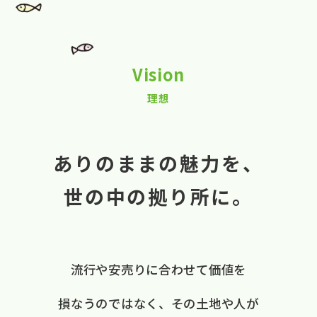
Vision
理想
ありのままの魅力を、
世の中の拠り所に。
流行や​安売りに​合わせて​価値を​
損なうのではなく、
​その​土地や​人が​