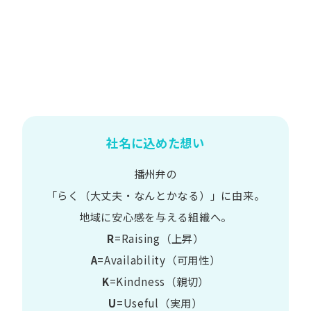
社名に込めた想い
播州弁の
​「らく​（大丈夫・なんとかなる）」に​由来。
地域に​安心感を​与える​組織へ。
R
=Raising（上昇）
A
=Availability​（可用性）
K
=Kindness​（親切）
U
=Useful​（実用）​