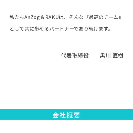
私たちAnZog＆RAKUは、​そんな​『最高の​チーム』
と​して
共に​歩める​パートナーであり続けます。
代表取締役 黒川 直樹
会社概要