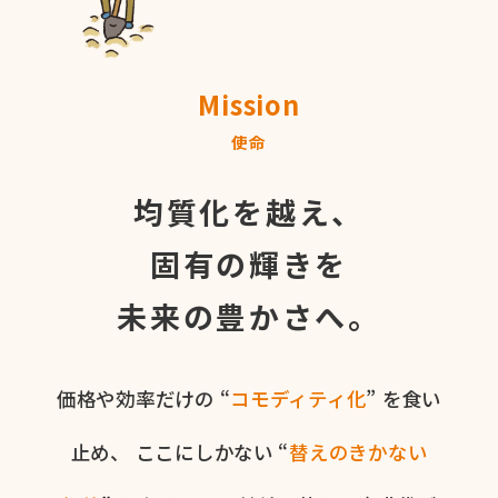
Mission
使命
均質化を越え、
固有の輝きを
未来の豊かさへ。
価格や​効率だけの​ “
コモディティ化
” を​食い​
止め、
ここに​しかない​ “
替えの​きかない​