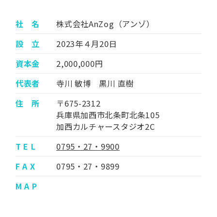
社 名
株式会社AnZog（アンゾ）
設 立
2023年４月20日
資本金
2,000,000円
代表者
寺川 敏博 黒川 直樹
住 所
〒675-2312
兵庫県加西市北条町北条105
加西カルチャースタジオ2C
T E L
0795・27・9900
F A X
0795・27・9899
M A P