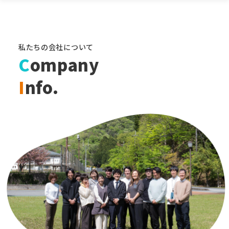
私たちの会社について
C
ompany
I
nfo.