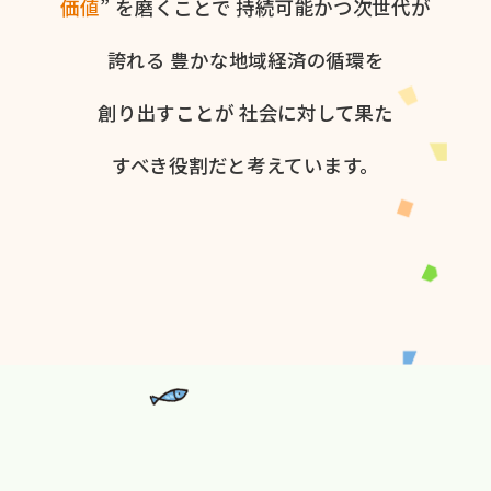
価値
” を​磨く​ことで
持続可能かつ次世代が​
誇れる
豊かな​地域経済の​循環を​
創り出すことが
社会に​対して​果た​
すべき役割だと​考えています。​