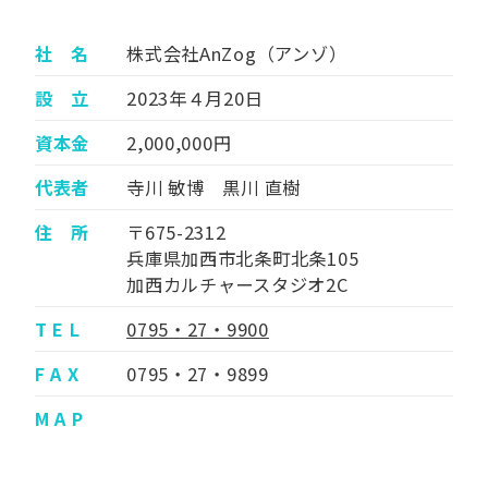
社 名
株式会社AnZog（アンゾ）
設 立
2023年４月20日
資本金
2,000,000円
代表者
寺川 敏博 黒川 直樹
住 所
〒675-2312
兵庫県加西市北条町北条105
加西カルチャースタジオ2C
T E L
0795・27・9900
F A X
0795・27・9899
M A P