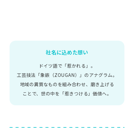
社名に込めた想い
ドイツ語で​「惹かれる」。
工芸技法​「象嵌​（ZOUGAN）」の​アナグラム。
地域の​異質な​ものを​組み合わせ、
磨き上げる​
ことで、
世の​中を​「惹きつける」価値へ。​