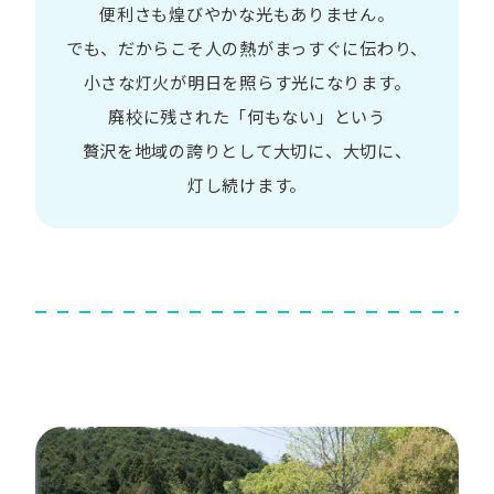
便利さも
煌びやかな​光も​ありません。​
でも、​だから​こそ
人の​熱が​まっすぐに​伝わり、
小さな​灯火が​明日を​照らす光に​なります。
廃校に​残された​「何も​ない」と​いう​
贅沢を
地域の​誇りと​して
大切に、​大切に、​
灯し続けます。​