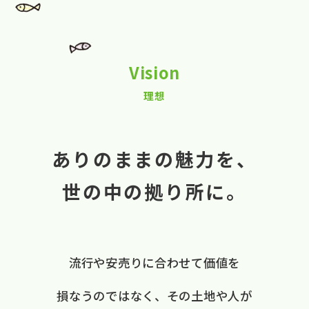
Vision
理想
ありのままの魅力を、
世の中の拠り所に。
流行や​安売りに​合わせて​価値を​
損なうのではなく、
​その​土地や​人が​