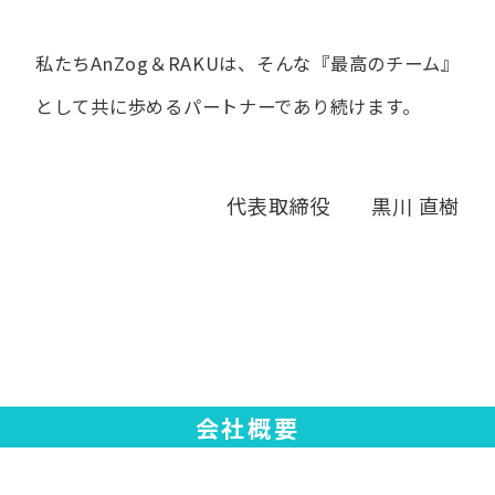
私たちAnZog＆RAKUは、​そんな​『最高の​チーム』
と​して
共に​歩める​パートナーであり続けます。
代表取締役 黒川 直樹
会社概要