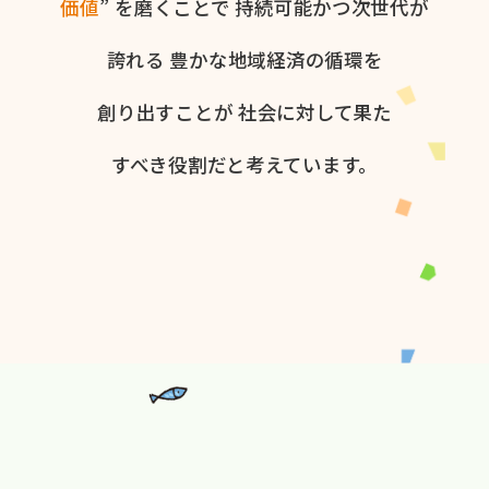
価値
” を​磨く​ことで
持続可能かつ次世代が​
誇れる
豊かな​地域経済の​循環を​
創り出すことが
社会に​対して​果た​
すべき役割だと​考えています。​