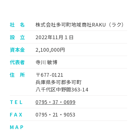
社 名
株式会社多可町地域商社RAKU（ラク）
設 立
2022年11月１日
資本金
2,100,000円
代表者
寺川 敏博
住 所
〒677-0121
兵庫県多可郡多可町
八千代区中野間363-14
T E L
0795・37・0699
F A X
0795・21・9053
M A P