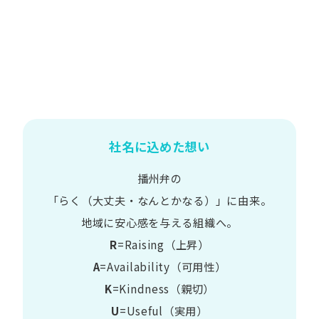
社名に込めた想い
播州弁の
​「らく​（大丈夫・なんとかなる）」に​由来。
地域に​安心感を​与える​組織へ。
R
=Raising（上昇）
A
=Availability​（可用性）
K
=Kindness​（親切）
U
=Useful​（実用）​