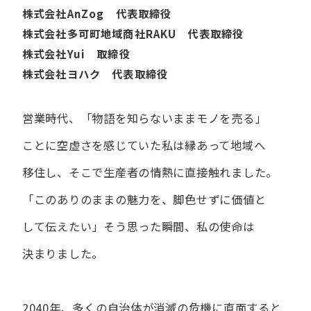
株式会社AnZog 代表取締役
株式会社多可町地域商社RAKU 代表取締役
株式会社Yui 取締役
株式会社ヨハク 代表取締役
営業時代、​「物語を​知らないまま​モノを​売る」
ことに​空虚さを​感じていた​私は
縁あって​地域へ​
移住し、​そこで​生産者の​情熱に​直接触れました。
「この​ありの​ままの​魅力を、​脚色せずに​価値と​
して​伝えたい」
そう​思った​瞬間、​私の​使命は​
決まりました。
2040年、多くの自治体が消滅の危機に直面すると