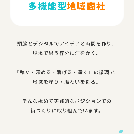
多機能型
地域商社
頭脳と​デジタルで​アイデアと​時間を​作り、​
現場で​思う​存分に​汗を​かく。
​「稼ぐ・​深める​・繋げる・還す」の​循環で、​
地域を​守り・​賑わいを​創る。
​そんな​極めて​実践的な​ポジションでの​
街づくりに​取り組んでいます。​