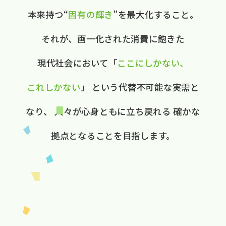
本来持つ“
固有の​輝き
”を​最大化する​こと。
それが、​画一化された​消費に​飽きた​
現代社会に​おいて
​「
ここに​しかない、​
これしかない
」
と​いう​代替不可能な​実需と​
なり、
人々が​心身ともに​立ち戻れる
確かな​
拠点と​なる​ことを​目指します。​