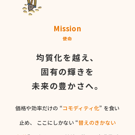
Mission
使命
均質化を越え、
固有の輝きを
未来の豊かさへ。
価格や​効率だけの​ “
コモディティ化
” を​食い​
止め、
ここに​しかない​ “
替えの​きかない​