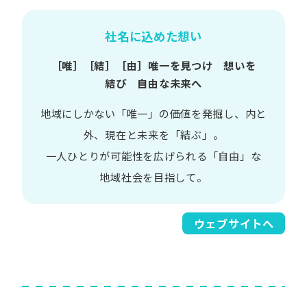
社名に込めた想い
［唯］​［結］​［由］
唯一を​見つけ 想いを​
結び 自由な​未来へ
地域に​しかない​「唯一」の​価値を​発掘し、
内と​
外、​現在と​未来を​「結ぶ」。
一人​ひとりが​可能性を​広げられる
「自由」な​
地域社会を​目指して。​
ウェブサイトへ