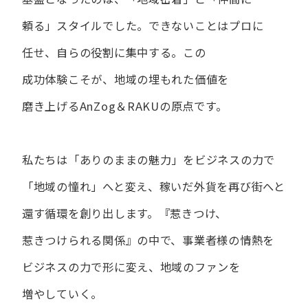
頼る」スタイルでした。
できない​ことは​プロに​
任せ、​自らの​役割に​集中する。
この​
成功体験こそが、​地域の​埋もれた​価値を​
磨き上げる​AnZog＆RAKUの​原点です。
私たちは​「ありの​ままの​魅力」を​ビジネスの​力で​
「地域の​憧れ」へと​変え、
稼いだ外貨を​再び街へと​
還す循環を​創り出します。
『惹きつけ、​
惹きつけられる​関係』の​中で、​事業者様の​情熱を​
ビジネスの​力で​形に​変え、
地域の​ファンを​
増やしていく。