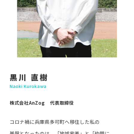
黒川 直樹
Naoki Kurokawa
株式会社AnZog 代表取締役
コロナ禍に​兵庫県多可町へ​移住した​私の​
基盤となったのは、
「地域密着」と​「仲間に​