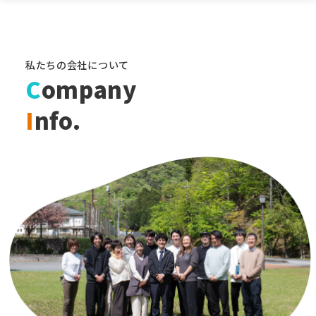
私たちの会社について
C
ompany
I
nfo.