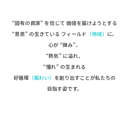
“固有の​資源” を​信じて
価値を​届けようとする​
“意思” の​生きている
フィールド
​（地域）
に、
心が​ “弾み”、
“熱気” に​溢れ、
“憧れ” の​生まれる
好循環
​（賑わい）
を​創り出すことが
​私たちの​
目指す姿です。​