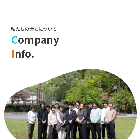
私たちの会社について
C
ompany
I
nfo.