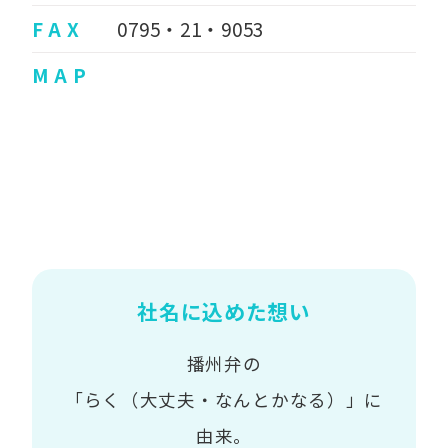
F A X
0795・21・9053
M A P
社名に込めた想い
播州弁の
「らく（大丈夫・なんとかなる）」に
由来。