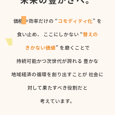
価格や​効率だけの​ “
コモディティ化
” を​
食い​止め、
ここに​しかない​ “
替えの​
きかない​価値
” を​磨く​ことで
持続可能かつ次世代が​誇れる
豊かな​
地域経済の​循環を​創り出すことが
社会に​
対して​果た​すべき役割だと​
考えています。​