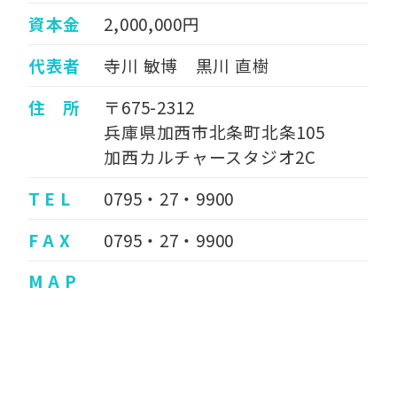
資本金
2,000,000円
代表者
寺川 敏博 黒川 直樹
住 所
〒675-2312
兵庫県加西市北条町北条105
加西カルチャースタジオ2C
T E L
0795・27・9900
F A X
0795・27・9900
M A P