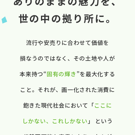
ありのままの魅力を、
世の中の拠り所に。
流行や​安売りに​合わせて​価値を​
損なうのではなく、​ ​その​土地や​人が​
本来​持つ“
固有の​輝き
”を​最大化する​
こと。​ それが、​画一化された​消費に​
飽きた​現代社会に​おいて​ ​「
ここに​
しかない、​これしかない
」 と​いう​