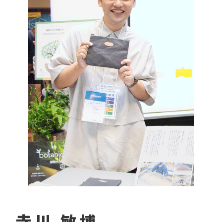
寺川 敏博