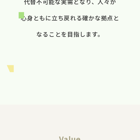
代替不可能な​実需と​なり、​ 人々が​
心身ともに​立ち戻れる​ 確かな​拠点と​
なる​ことを​目指します。​
Value