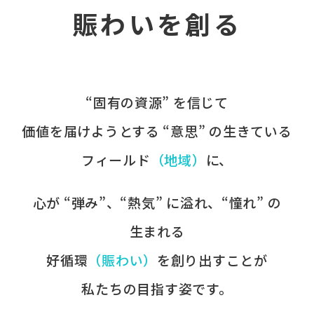
賑わいを創る
“固有の​資源” を​信じて
価値を​届けようとする​ “意思” の​生きている
フィールド
​（地域）
に、​
心が​ “弾み”、​“熱気” に​溢れ、​“憧れ” の​
生まれる
好循環
​（賑わい）
を​創り出すことが
​私たちの​目指す姿です。​