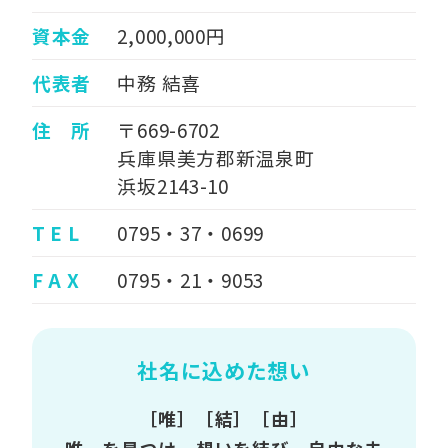
資本金
2,000,000円
代表者
中務 結喜
住 所
〒669-6702
兵庫県美方郡新温泉町
浜坂2143-10
T E L
0795・37・0699
F A X
0795・21・9053
社名に込めた想い
［唯］［結］［由］