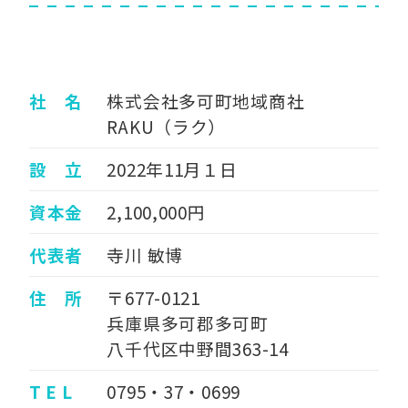
社 名
株式会社多可町地域商社
RAKU（ラク）
設 立
2022年11月１日
資本金
2,100,000円
代表者
寺川 敏博
住 所
〒677-0121
兵庫県多可郡多可町
八千代区中野間363-14
T E L
0795・37・0699