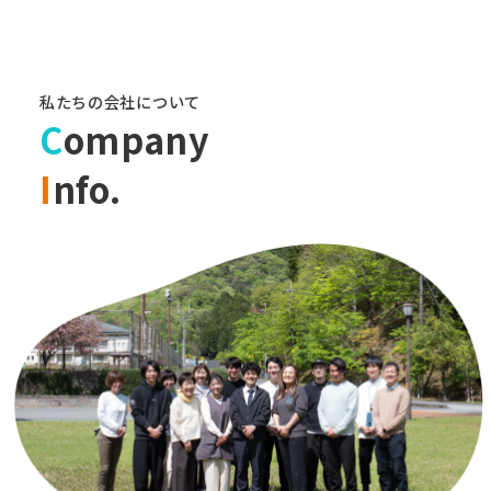
私たちの会社について
C
ompany
I
nfo.