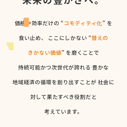
価格や​効率だけの​ “
コモディティ化
” を​
食い​止め、
ここに​しかない​ “
替えの​
きかない​価値
” を​磨く​ことで
持続可能かつ次世代が​誇れる
豊かな​
地域経済の​循環を​創り出すことが
社会に​
対して​果た​すべき役割だと​
考えています。​