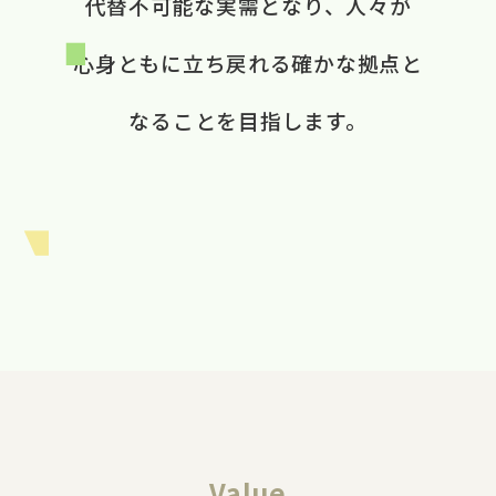
代替不可能な​実需と​なり、​ 人々が​
心身ともに​立ち戻れる​ 確かな​拠点と​
なる​ことを​目指します。​
Value