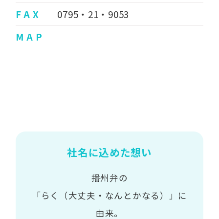
F A X
0795・21・9053
M A P
社名に込めた想い
播州弁の
「らく（大丈夫・なんとかなる）」に
由来。