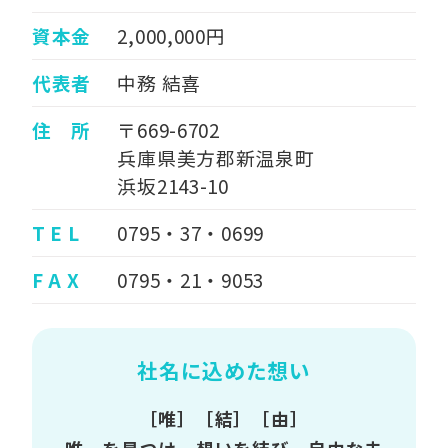
資本金
2,000,000円
代表者
中務 結喜
住 所
〒669-6702
兵庫県美方郡新温泉町
浜坂2143-10
T E L
0795・37・0699
F A X
0795・21・9053
社名に込めた想い
［唯］［結］［由］