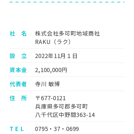
社 名
株式会社多可町地域商社
RAKU（ラク）
設 立
2022年11月１日
資本金
2,100,000円
代表者
寺川 敏博
住 所
〒677-0121
兵庫県多可郡多可町
八千代区中野間363-14
T E L
0795・37・0699