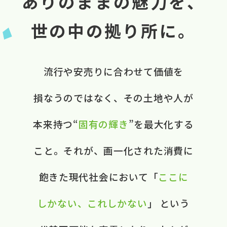
ありのままの魅力を、
世の中の拠り所に。
流行や​安売りに​合わせて​価値を​
損なうのではなく、​ ​その​土地や​人が​
本来​持つ“
固有の​輝き
”を​最大化する​
こと。​ それが、​画一化された​消費に​
飽きた​現代社会に​おいて​ ​「
ここに​
しかない、​これしかない
」 と​いう​