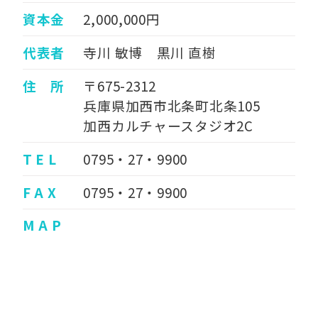
資本金
2,000,000円
代表者
寺川 敏博 黒川 直樹
住 所
〒675-2312
兵庫県加西市北条町北条105
加西カルチャースタジオ2C
T E L
0795・27・9900
F A X
0795・27・9900
M A P