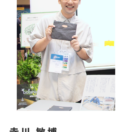
寺川 敏博