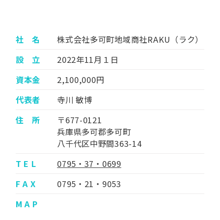
社 名
株式会社多可町地域商社RAKU（ラク）
設 立
2022年11月１日
資本金
2,100,000円
代表者
寺川 敏博
住 所
〒677-0121
兵庫県多可郡多可町
八千代区中野間363-14
T E L
0795・37・0699
F A X
0795・21・9053
M A P