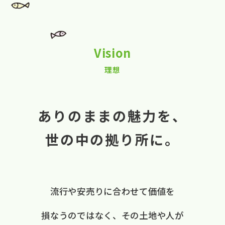
Vision
理想
ありのままの魅力を、
世の中の拠り所に。
流行や​安売りに​合わせて​価値を​
損なうのではなく、
​その​土地や​人が​