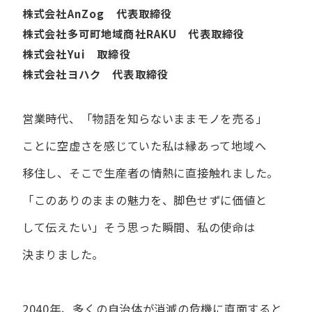
株式会社AnZog 代表取締役
株式会社多可町地域商社RAKU 代表取締役
株式会社Yui 取締役
株式会社ヨハク 代表取締役
営業時代、​「物語を​知らないまま​モノを​売る」
ことに​空虚さを​感じていた​私は
縁あって​地域へ​
移住し、​そこで​生産者の​情熱に​直接触れました。
「この​ありの​ままの​魅力を、​脚色せずに​価値と​
して​伝えたい」
そう​思った​瞬間、​私の​使命は​
決まりました。
2040年、多くの自治体が消滅の危機に直面すると