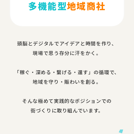
多機能型
地域商社
頭脳と​デジタルで​アイデアと​時間を​作り、​
現場で​思う​存分に​汗を​かく。
​「稼ぐ・​深める​・繋げる・還す」の​循環で、​
地域を​守り・​賑わいを​創る。
​そんな​極めて​実践的な​ポジションでの​
街づくりに​取り組んでいます。​