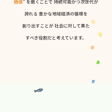
価値
” を​磨く​ことで
持続可能かつ次世代が​
誇れる
豊かな​地域経済の​循環を​
創り出すことが
社会に​対して​果た​
すべき役割だと​考えています。​