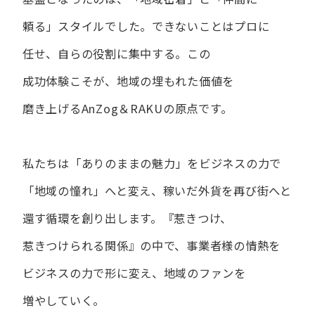
頼る」スタイルでした。
できない​ことは​プロに​
任せ、​自らの​役割に​集中する。
この​
成功体験こそが、​地域の​埋もれた​価値を​
磨き上げる​AnZog＆RAKUの​原点です。
私たちは​「ありの​ままの​魅力」を​ビジネスの​力で​
「地域の​憧れ」へと​変え、
稼いだ外貨を​再び街へと​
還す循環を​創り出します。
『惹きつけ、​
惹きつけられる​関係』の​中で、​事業者様の​情熱を​
ビジネスの​力で​形に​変え、
地域の​ファンを​
増やしていく。