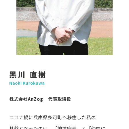
黒川 直樹
Naoki Kurokawa
株式会社AnZog 代表取締役
コロナ禍に​兵庫県多可町へ​移住した​私の​
基盤となったのは、
「地域密着」と​「仲間に​