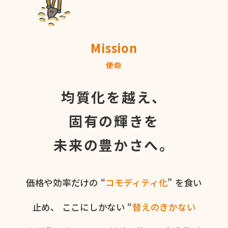
Mission
使命
均質化を越え、
固有の輝きを
未来の豊かさへ。
価格や​効率だけの​ “
コモディティ化
” を​食い​
止め、
ここに​しかない​ “
替えの​きかない​