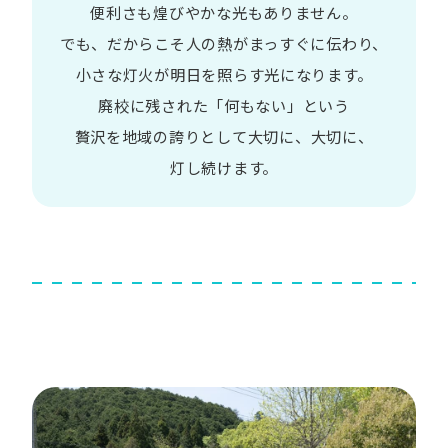
便利さも
煌びやかな​光も​ありません。​
でも、​だから​こそ
人の​熱が​まっすぐに​伝わり、
小さな​灯火が​明日を​照らす光に​なります。
廃校に​残された​「何も​ない」と​いう​
贅沢を
地域の​誇りと​して
大切に、​大切に、​
灯し続けます。​