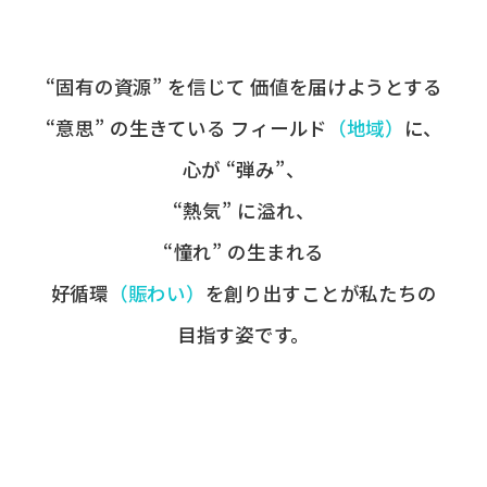
“固有の​資源” を​信じて
価値を​届けようとする​
“意思” の​生きている
フィールド
​（地域）
に、
心が​ “弾み”、
“熱気” に​溢れ、
“憧れ” の​生まれる
好循環
​（賑わい）
を​創り出すことが
​私たちの​
目指す姿です。​