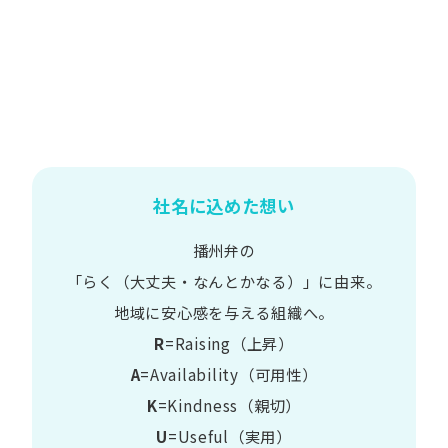
社名に込めた想い
播州弁の
​「らく​（大丈夫・なんとかなる）」に​由来。
地域に​安心感を​与える​組織へ。
R
=Raising（上昇）
A
=Availability​（可用性）
K
=Kindness​（親切）
U
=Useful​（実用）​