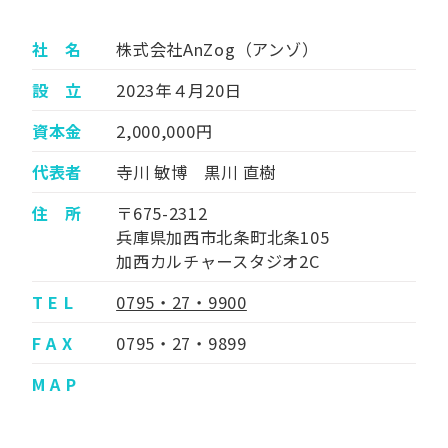
社 名
株式会社AnZog（アンゾ）
設 立
2023年４月20日
資本金
2,000,000円
代表者
寺川 敏博 黒川 直樹
住 所
〒675-2312
兵庫県加西市北条町北条105
加西カルチャースタジオ2C
T E L
0795・27・9900
F A X
0795・27・9899
M A P