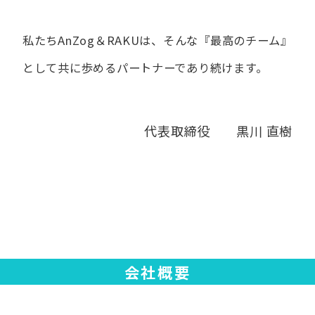
私たちAnZog＆RAKUは、​そんな​『最高の​チーム』
と​して
共に​歩める​パートナーであり続けます。
代表取締役 黒川 直樹
会社概要