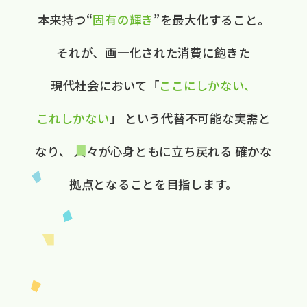
本来持つ“
固有の​輝き
”を​最大化する​こと。
それが、​画一化された​消費に​飽きた​
現代社会に​おいて
​「
ここに​しかない、​
これしかない
」
と​いう​代替不可能な​実需と​
なり、
人々が​心身ともに​立ち戻れる
確かな​
拠点と​なる​ことを​目指します。​