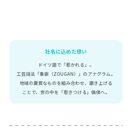
社名に込めた想い
ドイツ語で​「惹かれる」。
工芸技法​「象嵌​（ZOUGAN）」の​アナグラム。
地域の​異質な​ものを​組み合わせ、
磨き上げる​
ことで、
世の​中を​「惹きつける」価値へ。​