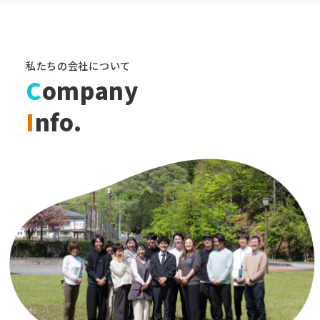
私たちの会社について
C
ompany
I
nfo.