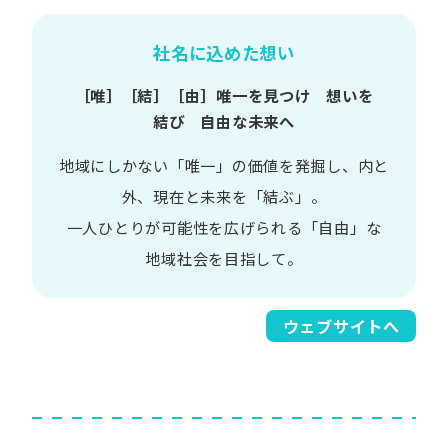
社名に込めた想い
［唯］​［結］​［由］
唯一を​見つけ 想いを​
結び 自由な​未来へ
地域に​しかない​「唯一」の​価値を​発掘し、
内と​
外、​現在と​未来を​「結ぶ」。
一人​ひとりが​可能性を​広げられる
「自由」な​
地域社会を​目指して。​
ウェブサイトへ