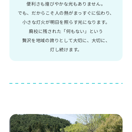
便利さも
煌びやかな​光も​ありません。​
でも、​だから​こそ
人の​熱が​まっすぐに​伝わり、
小さな​灯火が​明日を​照らす光に​なります。
廃校に​残された​「何も​ない」と​いう​
贅沢を
地域の​誇りと​して
大切に、​大切に、​
灯し続けます。​