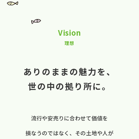
Vision
理想
ありのままの魅力を、
世の中の拠り所に。
流行や​安売りに​合わせて​価値を​
損なうのではなく、
​その​土地や​人が​