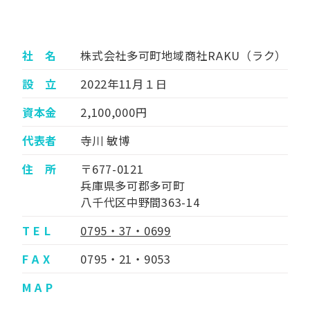
社 名
株式会社多可町地域商社RAKU（ラク）
設 立
2022年11月１日
資本金
2,100,000円
代表者
寺川 敏博
住 所
〒677-0121
兵庫県多可郡多可町
八千代区中野間363-14
T E L
0795・37・0699
F A X
0795・21・9053
M A P