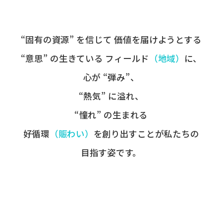
“固有の​資源” を​信じて
価値を​届けようとする​
“意思” の​生きている
フィールド
​（地域）
に、
心が​ “弾み”、
“熱気” に​溢れ、
“憧れ” の​生まれる
好循環
​（賑わい）
を​創り出すことが
​私たちの​
目指す姿です。​