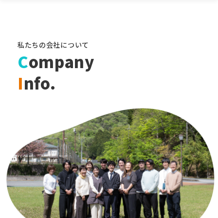
私たちの会社について
C
ompany
I
nfo.