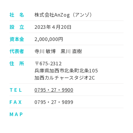
社 名
株式会社AnZog（アンゾ）
設 立
2023年４月20日
資本金
2,000,000円
代表者
寺川 敏博 黒川 直樹
住 所
〒675-2312
兵庫県加西市北条町北条105
加西カルチャースタジオ2C
T E L
0795・27・9900
F A X
0795・27・9899
M A P