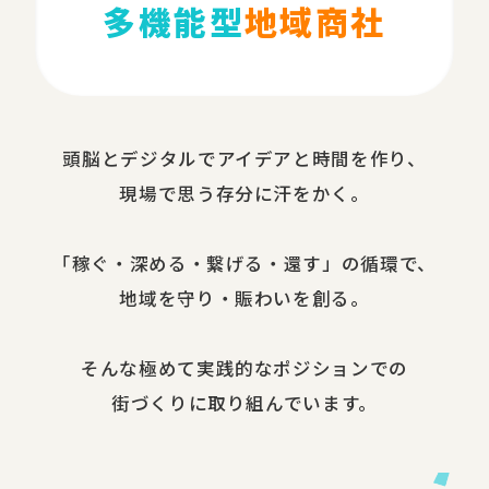
多機能型
地域商社
頭脳と​デジタルで​アイデアと​時間を​作り、​
現場で​思う​存分に​汗を​かく。
​「稼ぐ・​深める​・繋げる・還す」の​循環で、​
地域を​守り・​賑わいを​創る。
​そんな​極めて​実践的な​ポジションでの​
街づくりに​取り組んでいます。​