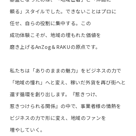
頼る」スタイルでした。
できない​ことは​プロに​
任せ、​自らの​役割に​集中する。
この​
成功体験こそが、​地域の​埋もれた​価値を​
磨き上げる​AnZog＆RAKUの​原点です。
私たちは​「ありの​ままの​魅力」を​ビジネスの​力で​
「地域の​憧れ」へと​変え、
稼いだ外貨を​再び街へと​
還す循環を​創り出します。
『惹きつけ、​
惹きつけられる​関係』の​中で、​事業者様の​情熱を​
ビジネスの​力で​形に​変え、
地域の​ファンを​
増やしていく。