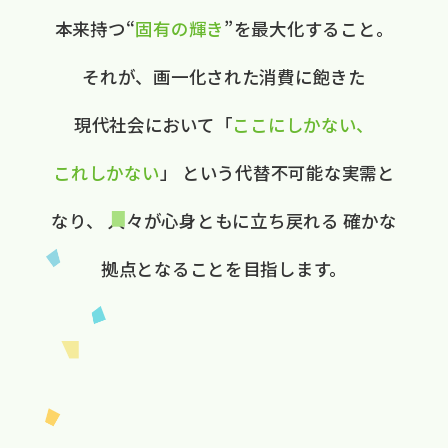
本来持つ“
固有の​輝き
”を​最大化する​こと。
それが、​画一化された​消費に​飽きた​
現代社会に​おいて
​「
ここに​しかない、​
これしかない
」
と​いう​代替不可能な​実需と​
なり、
人々が​心身ともに​立ち戻れる
確かな​
拠点と​なる​ことを​目指します。​