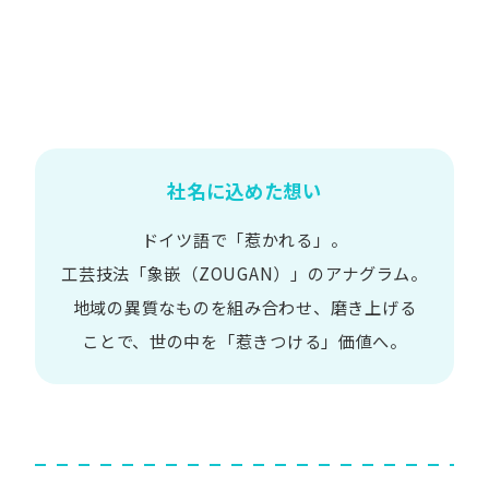
社名に込めた想い
ドイツ語で​「惹かれる」。
工芸技法​「象嵌​（ZOUGAN）」の​アナグラム。
地域の​異質な​ものを​組み合わせ、
磨き上げる​
ことで、
世の​中を​「惹きつける」価値へ。​