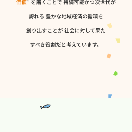
価値
” を​磨く​ことで
持続可能かつ次世代が​
誇れる
豊かな​地域経済の​循環を​
創り出すことが
社会に​対して​果た​
すべき役割だと​考えています。​