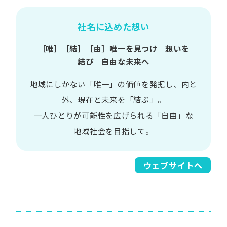
社名に込めた想い
［唯］​［結］​［由］
唯一を​見つけ 想いを​
結び 自由な​未来へ
地域に​しかない​「唯一」の​価値を​発掘し、
内と​
外、​現在と​未来を​「結ぶ」。
一人​ひとりが​可能性を​広げられる
「自由」な​
地域社会を​目指して。​
ウェブサイトへ