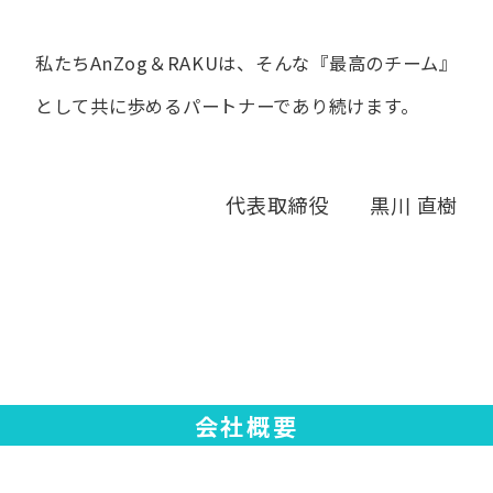
私たちAnZog＆RAKUは、​そんな​『最高の​チーム』
と​して
共に​歩める​パートナーであり続けます。
代表取締役 黒川 直樹
会社概要