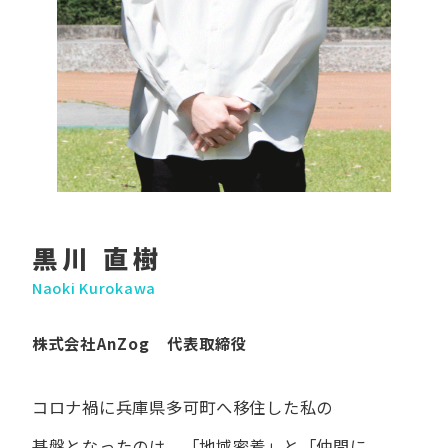
黒川 直樹
Naoki Kurokawa
株式会社AnZog 代表取締役
コロナ禍に​兵庫県多可町へ​移住した​私の​
基盤となったのは、
「地域密着」と​「仲間に​