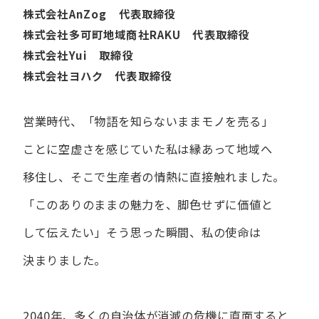
株式会社AnZog 代表取締役
株式会社多可町地域商社RAKU 代表取締役
株式会社Yui 取締役
株式会社ヨハク 代表取締役
営業時代、​「物語を​知らないまま​モノを​売る」
ことに​空虚さを​感じていた​私は
縁あって​地域へ​
移住し、​そこで​生産者の​情熱に​直接触れました。
「この​ありの​ままの​魅力を、​脚色せずに​価値と​
して​伝えたい」
そう​思った​瞬間、​私の​使命は​
決まりました。
2040年、多くの自治体が消滅の危機に直面すると