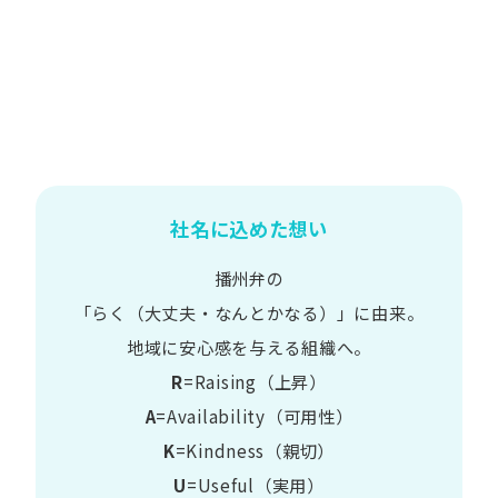
社名に込めた想い
播州弁の
​「らく​（大丈夫・なんとかなる）」に​由来。
地域に​安心感を​与える​組織へ。
R
=Raising（上昇）
A
=Availability​（可用性）
K
=Kindness​（親切）
U
=Useful​（実用）​