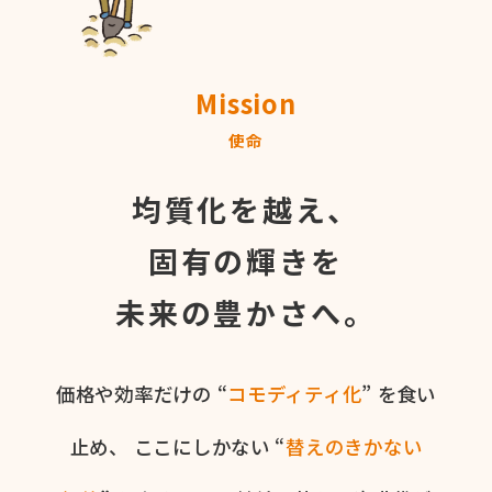
Mission
使命
均質化を越え、
固有の輝きを
未来の豊かさへ。
価格や​効率だけの​ “
コモディティ化
” を​食い​
止め、
ここに​しかない​ “
替えの​きかない​