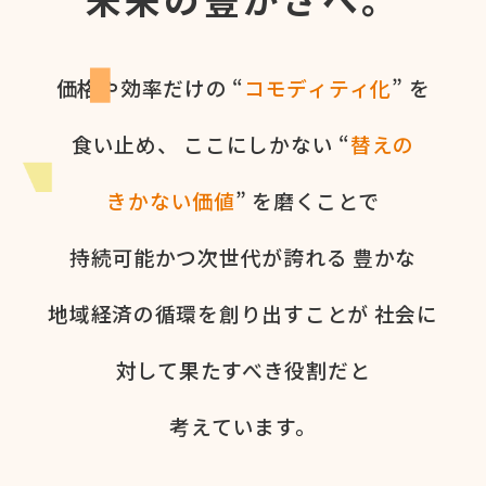
価格や​効率だけの​ “
コモディティ化
” を​
食い​止め、
ここに​しかない​ “
替えの​
きかない​価値
” を​磨く​ことで
持続可能かつ次世代が​誇れる
豊かな​
地域経済の​循環を​創り出すことが
社会に​
対して​果た​すべき役割だと​
考えています。​