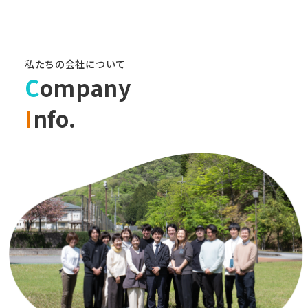
私たちの会社について
C
ompany
I
nfo.