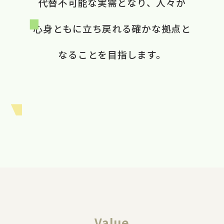
代替不可能な​実需と​なり、​ 人々が​
心身ともに​立ち戻れる​ 確かな​拠点と​
なる​ことを​目指します。​
Value