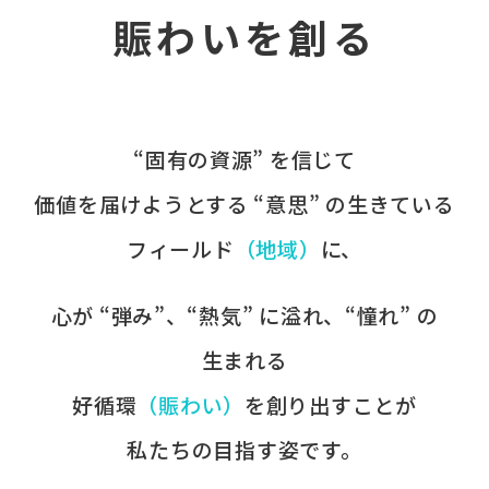
賑わいを創る
“固有の​資源” を​信じて
価値を​届けようとする​ “意思” の​生きている
フィールド
​（地域）
に、​
心が​ “弾み”、​“熱気” に​溢れ、​“憧れ” の​
生まれる
好循環
​（賑わい）
を​創り出すことが
​私たちの​目指す姿です。​