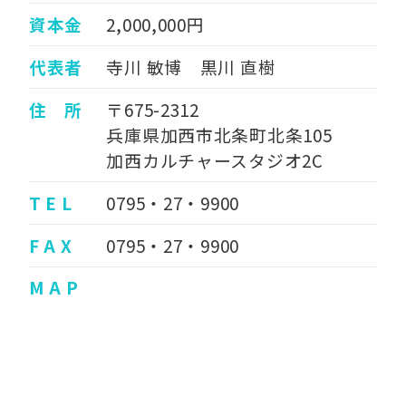
資本金
2,000,000円
代表者
寺川 敏博 黒川 直樹
住 所
〒675-2312
兵庫県加西市北条町北条105
加西カルチャースタジオ2C
T E L
0795・27・9900
F A X
0795・27・9900
M A P