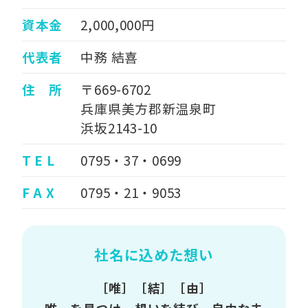
資本金
2,000,000円
代表者
中務 結喜
住 所
〒669-6702
兵庫県美方郡新温泉町
浜坂2143-10
T E L
0795・37・0699
F A X
0795・21・9053
社名に込めた想い
［唯］［結］［由］