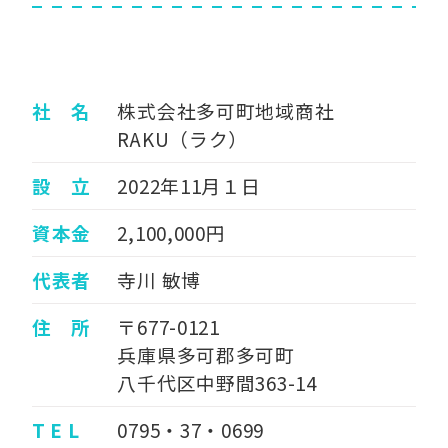
社 名
株式会社多可町地域商社
RAKU（ラク）
設 立
2022年11月１日
資本金
2,100,000円
代表者
寺川 敏博
住 所
〒677-0121
兵庫県多可郡多可町
八千代区中野間363-14
T E L
0795・37・0699