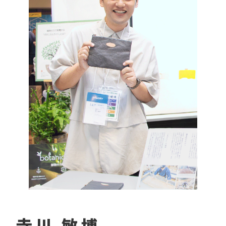
寺川 敏博