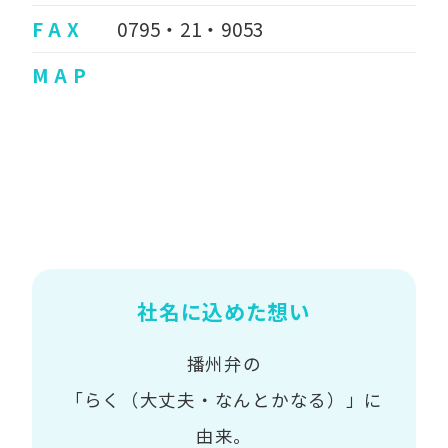
F A X
0795・21・9053
M A P
社名に込めた想い
播州弁の
「らく（大丈夫・なんとかなる）」に
由来。