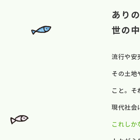
あり
世の
流行や​安
その​土地や
こと。​ 
現代社会に​
これしか