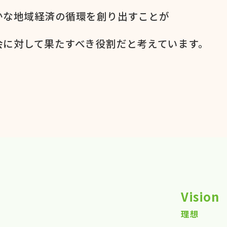
かな​地域経済の​循環を​創り出すことが
に​対して​果た​すべき役割だと​考えています。​
Vision
理想