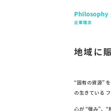
Philosophy
企業理念
地域に
“固有の​資源” 
の​生きている
フ
心が​ “弾み”、​