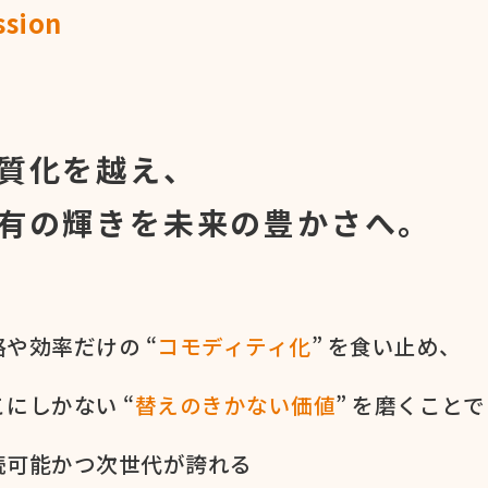
ssion
命
質化を越え、
有の輝きを
未来の豊かさへ。
や​効率だけの​ “
コモディティ化
” を​食い​止め、
に​しかない​ “
替えの​きかない​価値
” を​磨く​ことで
続可能かつ次世代が​誇れる