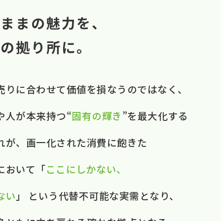
のままの魅力を、
中の拠り所に。
売りに​合わせて​価値を​損なうのではなく、​ ​
​人が​本来​持つ“
固有の​輝き
”を​最大化する​
それが、​画一化された​消費に​飽きた​
おいて​ ​「
ここに​しかない、​
ない
」 と​いう​代替不可能な​実需と​なり、​