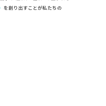
）
を​創り出すことが
​私たちの​