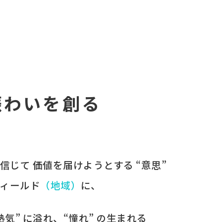
賑わいを創る
を​信じて
価値を​届けようとする​ “意思”
ィールド
​（地域）
に、​
“熱気” に​溢れ、​“憧れ” の​生まれる