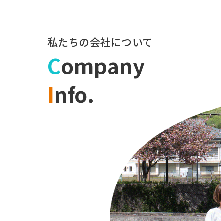
私たちの会社について
C
ompany
I
nfo.