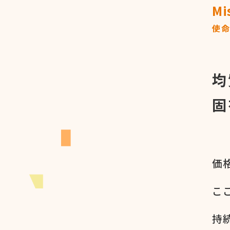
Mi
使
均
固
価格
ここ
持