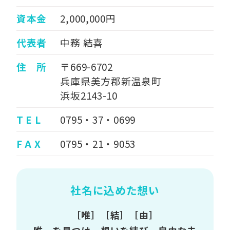
資本金
2,000,000円
代表者
中務 結喜
住 所
〒669-6702
兵庫県美方郡新温泉町
浜坂2143-10
T E L
0795・37・0699
F A X
0795・21・9053
社名に込めた想い
［唯］［結］［由］