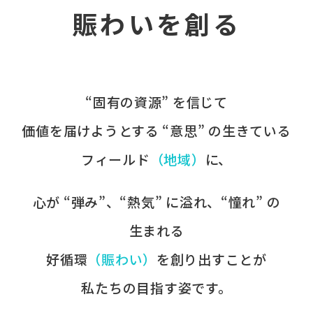
賑わいを創る
“固有の​資源” を​信じて
価値を​届けようとする​ “意思” の​生きている
フィールド
​（地域）
に、​
心が​ “弾み”、​“熱気” に​溢れ、​“憧れ” の​
生まれる
好循環
​（賑わい）
を​創り出すことが
​私たちの​目指す姿です。​