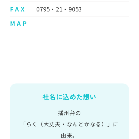
F A X
0795・21・9053
M A P
社名に込めた想い
播州弁の
「らく（大丈夫・なんとかなる）」に
由来。