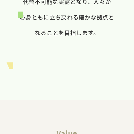
代替不可能な​実需と​なり、​ 人々が​
心身ともに​立ち戻れる​ 確かな​拠点と​
なる​ことを​目指します。​
Value