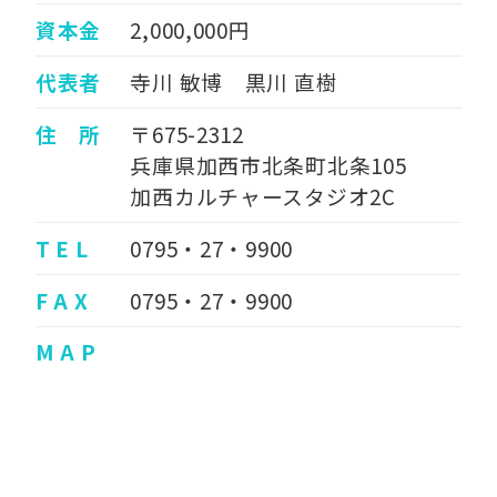
資本金
2,000,000円
代表者
寺川 敏博 黒川 直樹
住 所
〒675-2312
兵庫県加西市北条町北条105
加西カルチャースタジオ2C
T E L
0795・27・9900
F A X
0795・27・9900
M A P