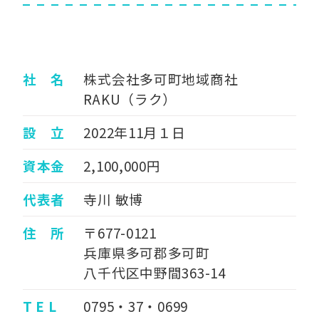
社 名
株式会社多可町地域商社
RAKU（ラク）
設 立
2022年11月１日
資本金
2,100,000円
代表者
寺川 敏博
住 所
〒677-0121
兵庫県多可郡多可町
八千代区中野間363-14
T E L
0795・37・0699