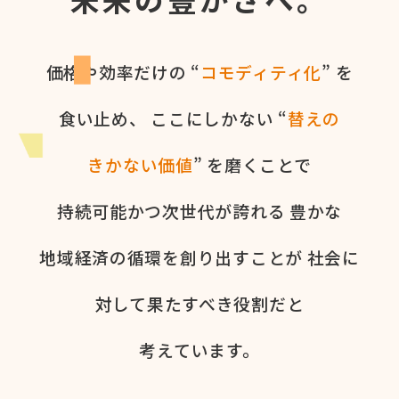
価格や​効率だけの​ “
コモディティ化
” を​
食い​止め、
ここに​しかない​ “
替えの​
きかない​価値
” を​磨く​ことで
持続可能かつ次世代が​誇れる
豊かな​
地域経済の​循環を​創り出すことが
社会に​
対して​果た​すべき役割だと​
考えています。​