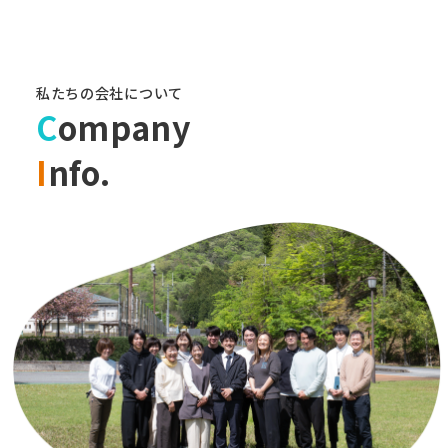
私たちの会社について
C
ompany
I
nfo.