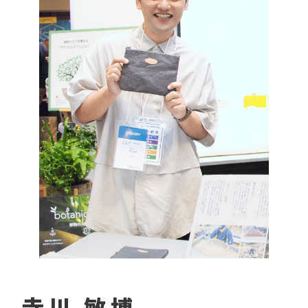
寺川 敏博