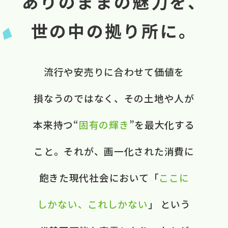
ありのままの魅力を、
世の中の拠り所に。
流行や​安売りに​合わせて​価値を​
損なうのではなく、​ ​その​土地や​人が​
本来​持つ“
固有の​輝き
”を​最大化する​
こと。​ それが、​画一化された​消費に​
飽きた​現代社会に​おいて​ ​「
ここに​
しかない、​これしかない
」 と​いう​