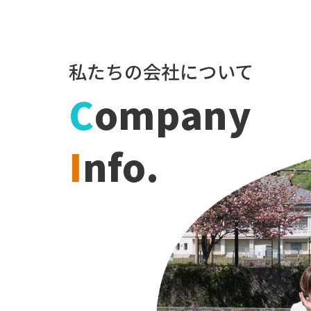
私たちの会社について
C
ompany
I
nfo.