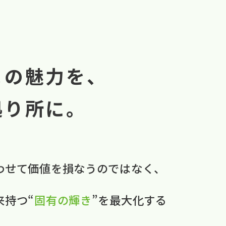
まの魅力を、
拠り所に。
わせて​価値を​損なうのではなく、
本来持つ“
固有の​輝き
”を​最大化する​