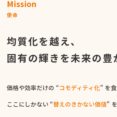
Mission
使命
均質化を越え、
固有の輝きを
未来の豊
価格や​効率だけの​ “
コモディティ化
” を​
ここに​しかない​ “
替えの​きかない​価値
” 