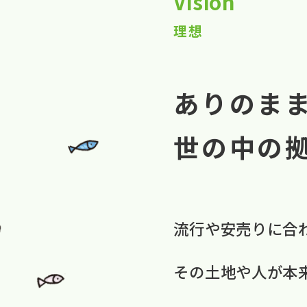
Vision
理想
ありのま
世の中の
流行や​安売りに​合
​その​土地や​人が​