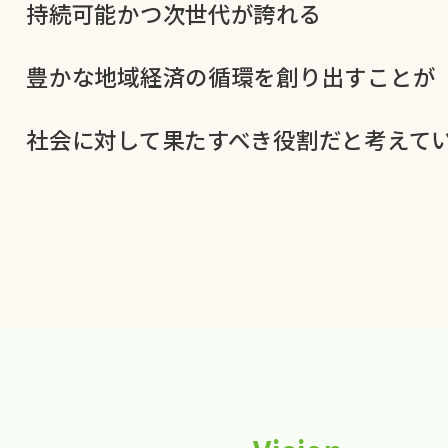
持続可能かつ次世代が​誇れる
豊かな​地域経済の​循環を​創り出すことが
社会に​対して​果た​すべき役割だと​考えてい