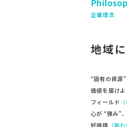
Philoso
企業理念
地域に
“固有の​資源”
価値を​届けよ
フィールド
​
心が​ “弾み”
好循環
​（賑