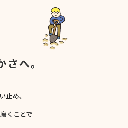
かさへ。
食い​止め、
を​磨く​ことで