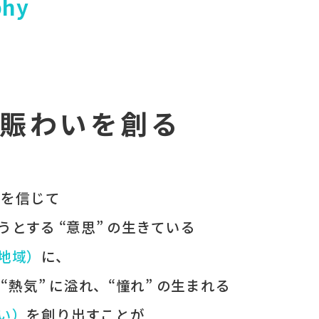
phy
賑わいを創る
 を​信じて
うとする​ “意思” の​生きている
（地域）
に、
、
“熱気” に​溢れ、
“憧れ” の​生まれる
わい）
を​創り出すことが