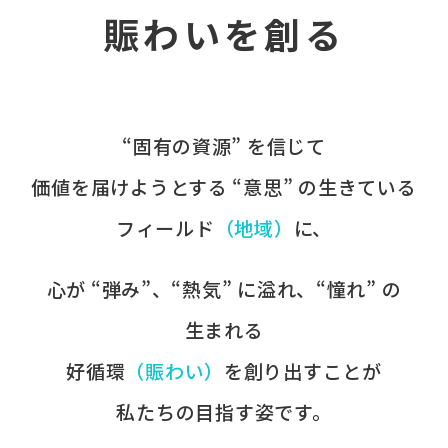
賑わいを創る
“固有の​資源” を​信じて
価値を​届けようとする​ “意思” の​生きている
フィールド
​（地域）
に、​
心が​ “弾み”、​“熱気” に​溢れ、​“憧れ” の​
生まれる
好循環
​（賑わい）
を​創り出すことが
​私たちの​目指す姿です。​