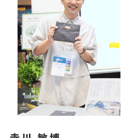
寺川 敏博