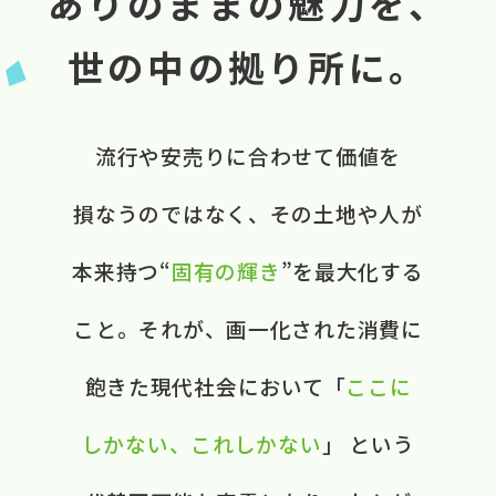
ありのままの魅力を、
世の中の拠り所に。
流行や​安売りに​合わせて​価値を​
損なうのではなく、​ ​その​土地や​人が​
本来​持つ“
固有の​輝き
”を​最大化する​
こと。​ それが、​画一化された​消費に​
飽きた​現代社会に​おいて​ ​「
ここに​
しかない、​これしかない
」 と​いう​