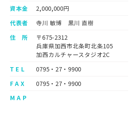
資本金
2,000,000円
代表者
寺川 敏博 黒川 直樹
住 所
〒675-2312
兵庫県加西市北条町北条105
加西カルチャースタジオ2C
T E L
0795・27・9900
F A X
0795・27・9900
M A P