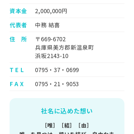
資本金
2,000,000円
代表者
中務 結喜
住 所
〒669-6702
兵庫県美方郡新温泉町
浜坂2143-10
T E L
0795・37・0699
F A X
0795・21・9053
社名に込めた想い
［唯］［結］［由］