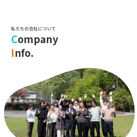
私たちの会社について
C
ompany
I
nfo.