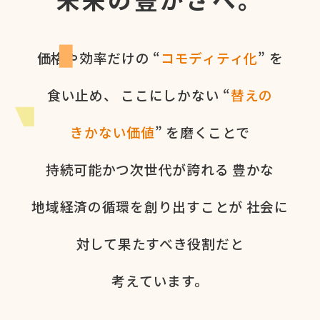
価格や​効率だけの​ “
コモディティ化
” を​
食い​止め、
ここに​しかない​ “
替えの​
きかない​価値
” を​磨く​ことで
持続可能かつ次世代が​誇れる
豊かな​
地域経済の​循環を​創り出すことが
社会に​
対して​果た​すべき役割だと​
考えています。​