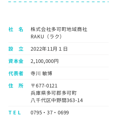
社 名
株式会社多可町地域商社
RAKU（ラク）
設 立
2022年11月１日
資本金
2,100,000円
代表者
寺川 敏博
住 所
〒677-0121
兵庫県多可郡多可町
八千代区中野間363-14
T E L
0795・37・0699