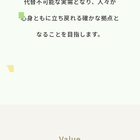
代替不可能な​実需と​なり、​ 人々が​
心身ともに​立ち戻れる​ 確かな​拠点と​
なる​ことを​目指します。​
Value