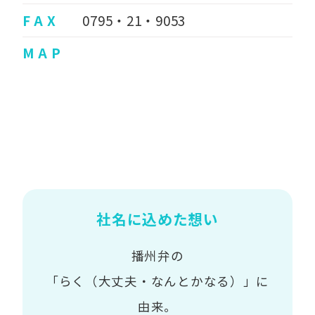
F A X
0795・21・9053
M A P
社名に込めた想い
播州弁の
「らく（大丈夫・なんとかなる）」に
由来。