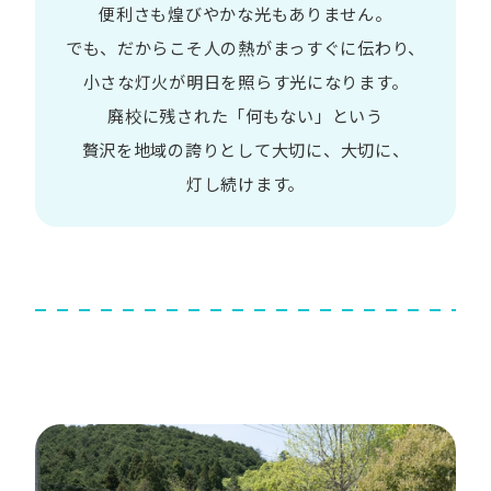
便利さも
煌びやかな​光も​ありません。​
でも、​だから​こそ
人の​熱が​まっすぐに​伝わり、
小さな​灯火が​明日を​照らす光に​なります。
廃校に​残された​「何も​ない」と​いう​
贅沢を
地域の​誇りと​して
大切に、​大切に、​
灯し続けます。​