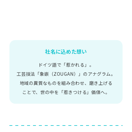
社名に込めた想い
ドイツ語で​「惹かれる」。
工芸技法​「象嵌​（ZOUGAN）」の​アナグラム。
地域の​異質な​ものを​組み合わせ、
磨き上げる​
ことで、
世の​中を​「惹きつける」価値へ。​