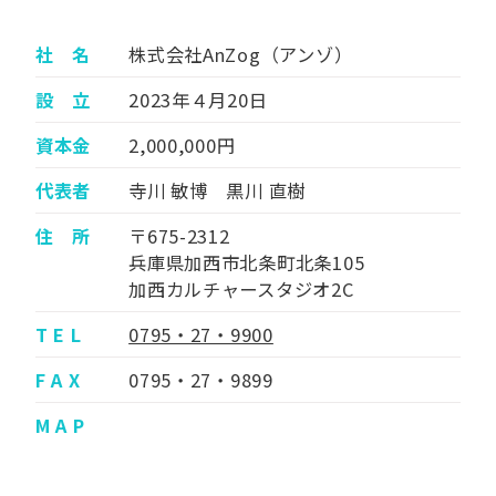
社 名
株式会社AnZog（アンゾ）
設 立
2023年４月20日
資本金
2,000,000円
代表者
寺川 敏博 黒川 直樹
住 所
〒675-2312
兵庫県加西市北条町北条105
加西カルチャースタジオ2C
T E L
0795・27・9900
F A X
0795・27・9899
M A P