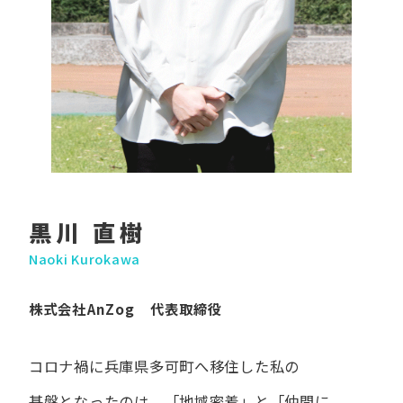
黒川 直樹
Naoki Kurokawa
株式会社AnZog 代表取締役
コロナ禍に​兵庫県多可町へ​移住した​私の​
基盤となったのは、
「地域密着」と​「仲間に​