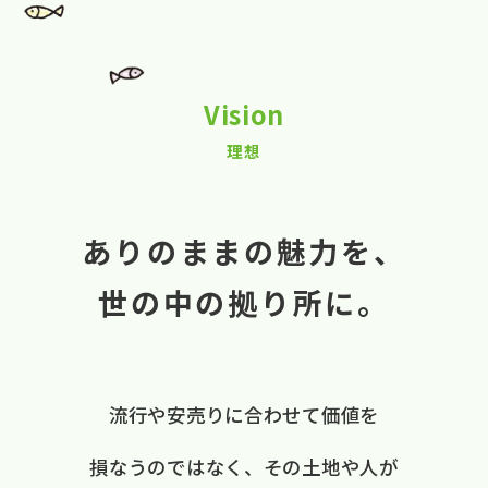
Vision
理想
ありのままの魅力を、
世の中の拠り所に。
流行や​安売りに​合わせて​価値を​
損なうのではなく、
​その​土地や​人が​