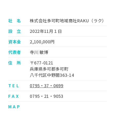
社 名
株式会社多可町地域商社RAKU（ラク）
設 立
2022年11月１日
資本金
2,100,000円
代表者
寺川 敏博
住 所
〒677-0121
兵庫県多可郡多可町
八千代区中野間363-14
T E L
0795・37・0699
F A X
0795・21・9053
M A P