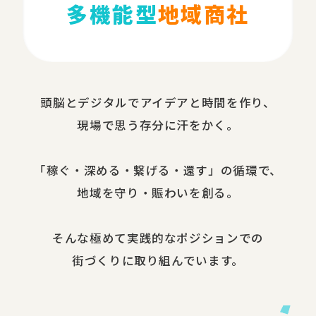
多機能型
地域商社
頭脳と​デジタルで​アイデアと​時間を​作り、​
現場で​思う​存分に​汗を​かく。
​「稼ぐ・​深める​・繋げる・還す」の​循環で、​
地域を​守り・​賑わいを​創る。
​そんな​極めて​実践的な​ポジションでの​
街づくりに​取り組んでいます。​