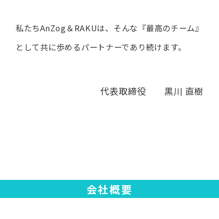
私たちAnZog＆RAKUは、​そんな​『最高の​チーム』
と​して
共に​歩める​パートナーであり続けます。
代表取締役 黒川 直樹
会社概要