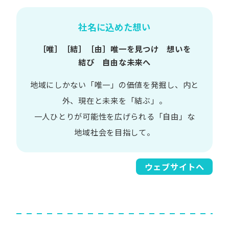
社名に込めた想い
［唯］​［結］​［由］
唯一を​見つけ 想いを​
結び 自由な​未来へ
地域に​しかない​「唯一」の​価値を​発掘し、
内と​
外、​現在と​未来を​「結ぶ」。
一人​ひとりが​可能性を​広げられる
「自由」な​
地域社会を​目指して。​
ウェブサイトへ