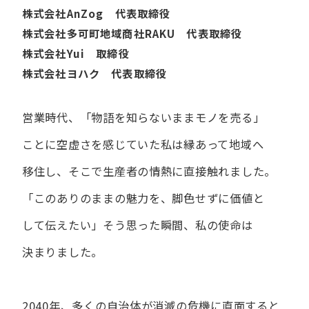
株式会社AnZog 代表取締役
株式会社多可町地域商社RAKU 代表取締役
株式会社Yui 取締役
株式会社ヨハク 代表取締役
営業時代、​「物語を​知らないまま​モノを​売る」
ことに​空虚さを​感じていた​私は
縁あって​地域へ​
移住し、​そこで​生産者の​情熱に​直接触れました。
「この​ありの​ままの​魅力を、​脚色せずに​価値と​
して​伝えたい」
そう​思った​瞬間、​私の​使命は​
決まりました。
2040年、多くの自治体が消滅の危機に直面すると