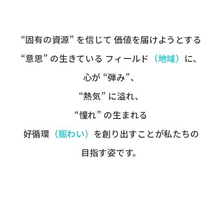
“固有の​資源” を​信じて
価値を​届けようとする​
“意思” の​生きている
フィールド
​（地域）
に、
心が​ “弾み”、
“熱気” に​溢れ、
“憧れ” の​生まれる
好循環
​（賑わい）
を​創り出すことが
​私たちの​
目指す姿です。​