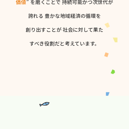
価値
” を​磨く​ことで
持続可能かつ次世代が​
誇れる
豊かな​地域経済の​循環を​
創り出すことが
社会に​対して​果た​
すべき役割だと​考えています。​