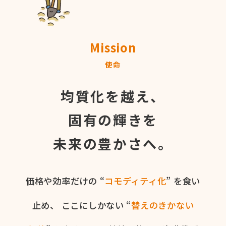
Mission
使命
均質化を越え、
固有の輝きを
未来の豊かさへ。
価格や​効率だけの​ “
コモディティ化
” を​食い​
止め、
ここに​しかない​ “
替えの​きかない​