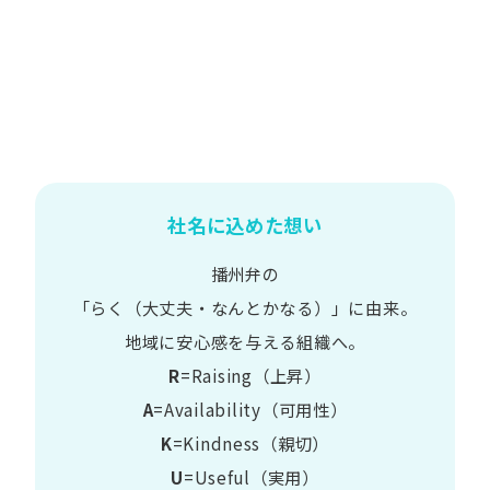
社名に込めた想い
播州弁の
​「らく​（大丈夫・なんとかなる）」に​由来。
地域に​安心感を​与える​組織へ。
R
=Raising（上昇）
A
=Availability​（可用性）
K
=Kindness​（親切）
U
=Useful​（実用）​