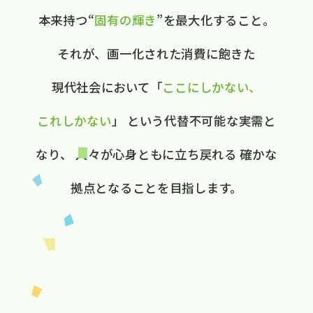
本来持つ“
固有の​輝き
”を​最大化する​こと。
それが、​画一化された​消費に​飽きた​
現代社会に​おいて
​「
ここに​しかない、​
これしかない
」
と​いう​代替不可能な​実需と​
なり、
人々が​心身ともに​立ち戻れる
確かな​
拠点と​なる​ことを​目指します。​