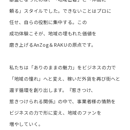
頼る」スタイルでした。
できない​ことは​プロに​
任せ、​自らの​役割に​集中する。
この​
成功体験こそが、​地域の​埋もれた​価値を​
磨き上げる​AnZog＆RAKUの​原点です。
私たちは​「ありの​ままの​魅力」を​ビジネスの​力で​
「地域の​憧れ」へと​変え、
稼いだ外貨を​再び街へと​
還す循環を​創り出します。
『惹きつけ、​
惹きつけられる​関係』の​中で、​事業者様の​情熱を​
ビジネスの​力で​形に​変え、
地域の​ファンを​
増やしていく。