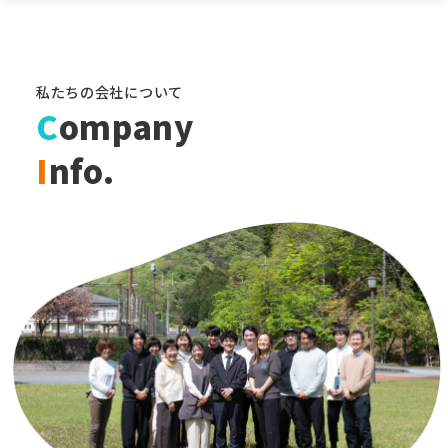
私たちの会社について
C
ompany
I
nfo.