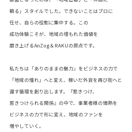
頼る」スタイルでした。
できない​ことは​プロに​
任せ、​自らの​役割に​集中する。
この​
成功体験こそが、​地域の​埋もれた​価値を​
磨き上げる​AnZog＆RAKUの​原点です。
私たちは​「ありの​ままの​魅力」を​ビジネスの​力で​
「地域の​憧れ」へと​変え、
稼いだ外貨を​再び街へと​
還す循環を​創り出します。
『惹きつけ、​
惹きつけられる​関係』の​中で、​事業者様の​情熱を​
ビジネスの​力で​形に​変え、
地域の​ファンを​
増やしていく。