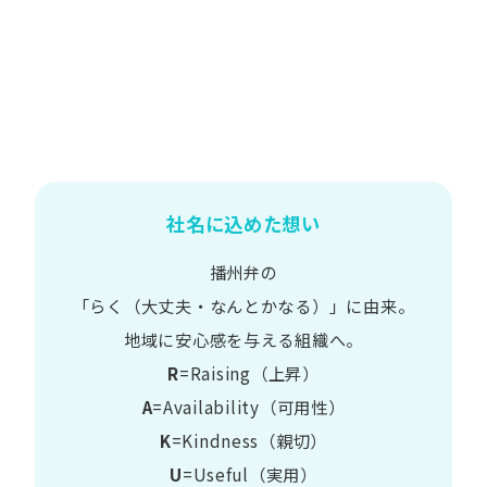
社名に込めた想い
播州弁の
​「らく​（大丈夫・なんとかなる）」に​由来。
地域に​安心感を​与える​組織へ。
R
=Raising（上昇）
A
=Availability​（可用性）
K
=Kindness​（親切）
U
=Useful​（実用）​