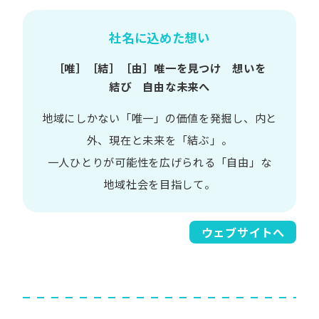
社名に込めた想い
［唯］​［結］​［由］
唯一を​見つけ 想いを​
結び 自由な​未来へ
地域に​しかない​「唯一」の​価値を​発掘し、
内と​
外、​現在と​未来を​「結ぶ」。
一人​ひとりが​可能性を​広げられる
「自由」な​
地域社会を​目指して。​
ウェブサイトへ