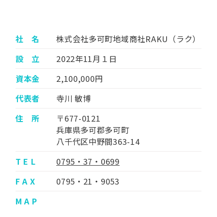
社 名
株式会社多可町地域商社RAKU（ラク）
設 立
2022年11月１日
資本金
2,100,000円
代表者
寺川 敏博
住 所
〒677-0121
兵庫県多可郡多可町
八千代区中野間363-14
T E L
0795・37・0699
F A X
0795・21・9053
M A P