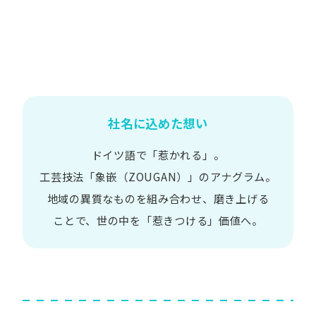
社名に込めた想い
ドイツ語で​「惹かれる」。
工芸技法​「象嵌​（ZOUGAN）」の​アナグラム。
地域の​異質な​ものを​組み合わせ、
磨き上げる​
ことで、
世の​中を​「惹きつける」価値へ。​