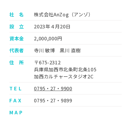
社 名
株式会社AnZog（アンゾ）
設 立
2023年４月20日
資本金
2,000,000円
代表者
寺川 敏博 黒川 直樹
住 所
〒675-2312
兵庫県加西市北条町北条105
加西カルチャースタジオ2C
T E L
0795・27・9900
F A X
0795・27・9899
M A P