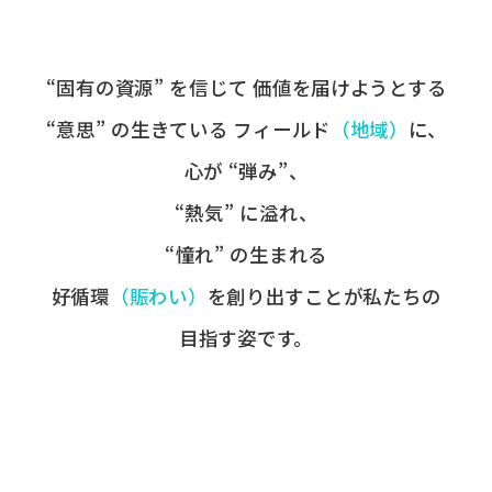
“固有の​資源” を​信じて
価値を​届けようとする​
“意思” の​生きている
フィールド
​（地域）
に、
心が​ “弾み”、
“熱気” に​溢れ、
“憧れ” の​生まれる
好循環
​（賑わい）
を​創り出すことが
​私たちの​
目指す姿です。​