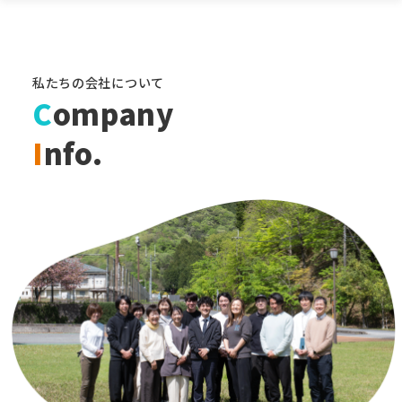
私たちの会社について
C
ompany
I
nfo.