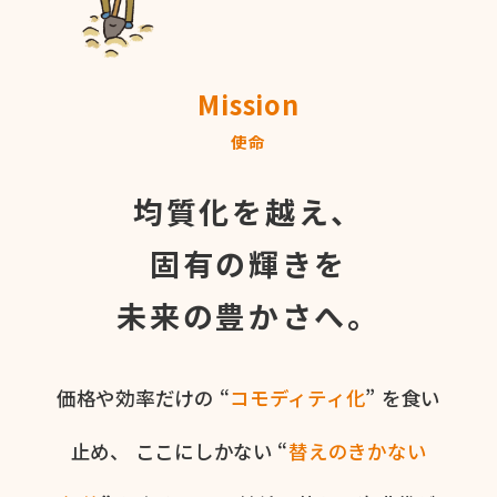
Mission
使命
均質化を越え、
固有の輝きを
未来の豊かさへ。
価格や​効率だけの​ “
コモディティ化
” を​食い​
止め、
ここに​しかない​ “
替えの​きかない​