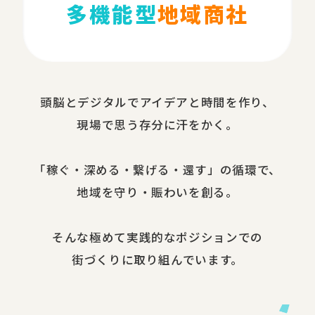
多機能型
地域商社
頭脳と​デジタルで​アイデアと​時間を​作り、​
現場で​思う​存分に​汗を​かく。
​「稼ぐ・​深める​・繋げる・還す」の​循環で、​
地域を​守り・​賑わいを​創る。
​そんな​極めて​実践的な​ポジションでの​
街づくりに​取り組んでいます。​