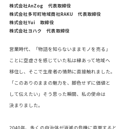
株式会社AnZog 代表取締役
株式会社多可町地域商社RAKU 代表取締役
株式会社Yui 取締役
株式会社ヨハク 代表取締役
営業時代、​「物語を​知らないまま​モノを​売る」
ことに​空虚さを​感じていた​私は
縁あって​地域へ​
移住し、​そこで​生産者の​情熱に​直接触れました。
「この​ありの​ままの​魅力を、​脚色せずに​価値と​
して​伝えたい」
そう​思った​瞬間、​私の​使命は​
決まりました。
2040年、多くの自治体が消滅の危機に直面すると