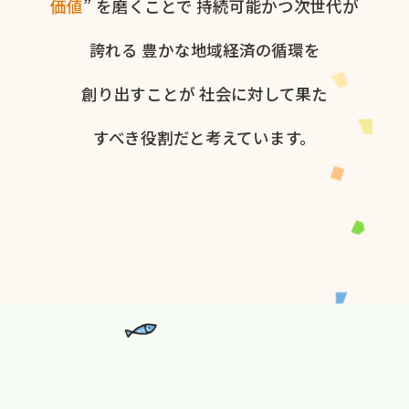
価値
” を​磨く​ことで
持続可能かつ次世代が​
誇れる
豊かな​地域経済の​循環を​
創り出すことが
社会に​対して​果た​
すべき役割だと​考えています。​