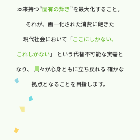
本来持つ“
固有の​輝き
”を​最大化する​こと。
それが、​画一化された​消費に​飽きた​
現代社会に​おいて
​「
ここに​しかない、​
これしかない
」
と​いう​代替不可能な​実需と​
なり、
人々が​心身ともに​立ち戻れる
確かな​
拠点と​なる​ことを​目指します。​