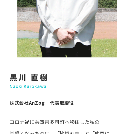
黒川 直樹
Naoki Kurokawa
株式会社AnZog 代表取締役
コロナ禍に​兵庫県多可町へ​移住した​私の​
基盤となったのは、
「地域密着」と​「仲間に​