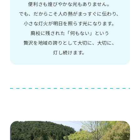
便利さも
煌びやかな​光も​ありません。​
でも、​だから​こそ
人の​熱が​まっすぐに​伝わり、
小さな​灯火が​明日を​照らす光に​なります。
廃校に​残された​「何も​ない」と​いう​
贅沢を
地域の​誇りと​して
大切に、​大切に、​
灯し続けます。​