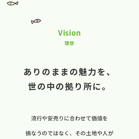
Vision
理想
ありのままの魅力を、
世の中の拠り所に。
流行や​安売りに​合わせて​価値を​
損なうのではなく、
​その​土地や​人が​