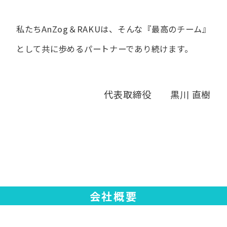
私たちAnZog＆RAKUは、​そんな​『最高の​チーム』
と​して
共に​歩める​パートナーであり続けます。
代表取締役 黒川 直樹
会社概要