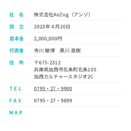
社 名
株式会社AnZog（アンゾ）
設 立
2023年４月20日
資本金
2,000,000円
代表者
寺川 敏博 黒川 直樹
住 所
〒675-2312
兵庫県加西市北条町北条105
加西カルチャースタジオ2C
T E L
0795・27・9900
F A X
0795・27・9899
M A P