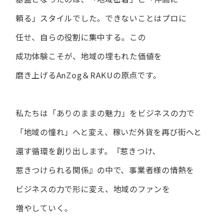
頼る」スタイルでした。
できない​ことは​プロに​
任せ、​自らの​役割に​集中する。
この​
成功体験こそが、​地域の​埋もれた​価値を​
磨き上げる​AnZog＆RAKUの​原点です。
私たちは​「ありの​ままの​魅力」を​ビジネスの​力で​
「地域の​憧れ」へと​変え、
稼いだ外貨を​再び街へと​
還す循環を​創り出します。
『惹きつけ、​
惹きつけられる​関係』の​中で、​事業者様の​情熱を​
ビジネスの​力で​形に​変え、
地域の​ファンを​
増やしていく。