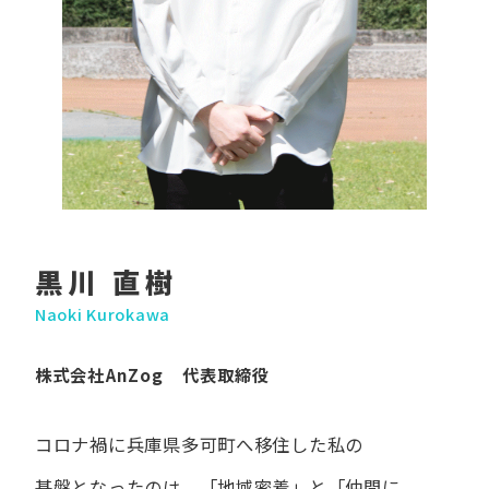
黒川 直樹
Naoki Kurokawa
株式会社AnZog 代表取締役
コロナ禍に​兵庫県多可町へ​移住した​私の​
基盤となったのは、
「地域密着」と​「仲間に​