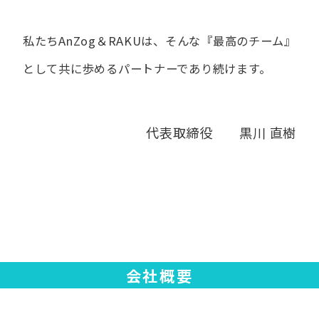
私たちAnZog＆RAKUは、​そんな​『最高の​チーム』
と​して
共に​歩める​パートナーであり続けます。
代表取締役 黒川 直樹
会社概要