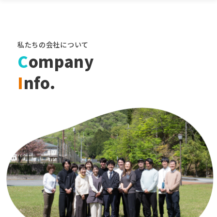
私たちの会社について
C
ompany
I
nfo.