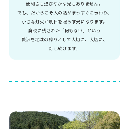
便利さも
煌びやかな​光も​ありません。​
でも、​だから​こそ
人の​熱が​まっすぐに​伝わり、
小さな​灯火が​明日を​照らす光に​なります。
廃校に​残された​「何も​ない」と​いう​
贅沢を
地域の​誇りと​して
大切に、​大切に、​
灯し続けます。​