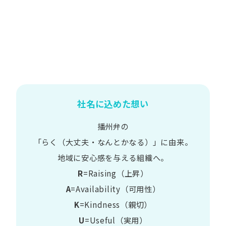
社名に込めた想い
播州弁の
​「らく​（大丈夫・なんとかなる）」に​由来。
地域に​安心感を​与える​組織へ。
R
=Raising（上昇）
A
=Availability​（可用性）
K
=Kindness​（親切）
U
=Useful​（実用）​