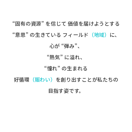
“固有の​資源” を​信じて
価値を​届けようとする​
“意思” の​生きている
フィールド
​（地域）
に、
心が​ “弾み”、
“熱気” に​溢れ、
“憧れ” の​生まれる
好循環
​（賑わい）
を​創り出すことが
​私たちの​
目指す姿です。​