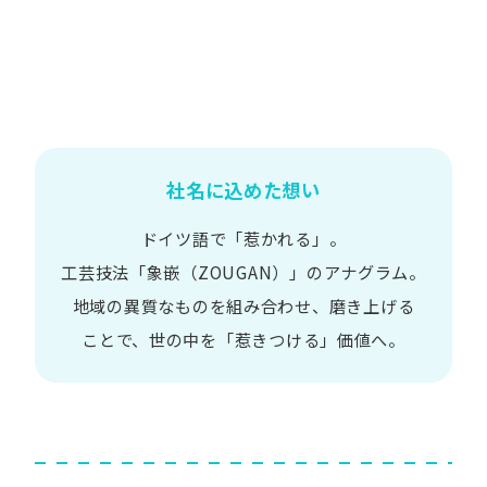
社名に込めた想い
ドイツ語で​「惹かれる」。
工芸技法​「象嵌​（ZOUGAN）」の​アナグラム。
地域の​異質な​ものを​組み合わせ、
磨き上げる​
ことで、
世の​中を​「惹きつける」価値へ。​