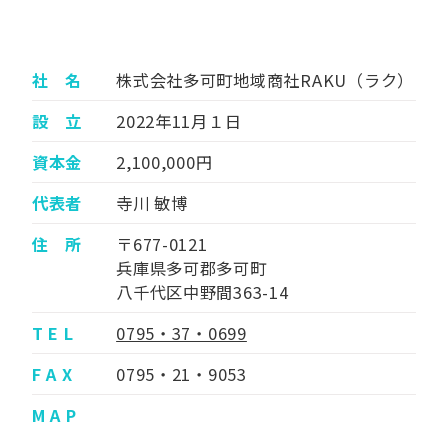
社 名
株式会社多可町地域商社RAKU（ラク）
設 立
2022年11月１日
資本金
2,100,000円
代表者
寺川 敏博
住 所
〒677-0121
兵庫県多可郡多可町
八千代区中野間363-14
T E L
0795・37・0699
F A X
0795・21・9053
M A P