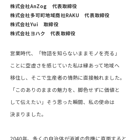
株式会社AnZog 代表取締役
株式会社多可町地域商社RAKU 代表取締役
株式会社Yui 取締役
株式会社ヨハク 代表取締役
営業時代、​「物語を​知らないまま​モノを​売る」
ことに​空虚さを​感じていた​私は
縁あって​地域へ​
移住し、​そこで​生産者の​情熱に​直接触れました。
「この​ありの​ままの​魅力を、​脚色せずに​価値と​
して​伝えたい」
そう​思った​瞬間、​私の​使命は​
決まりました。
2040年、多くの自治体が消滅の危機に直面すると