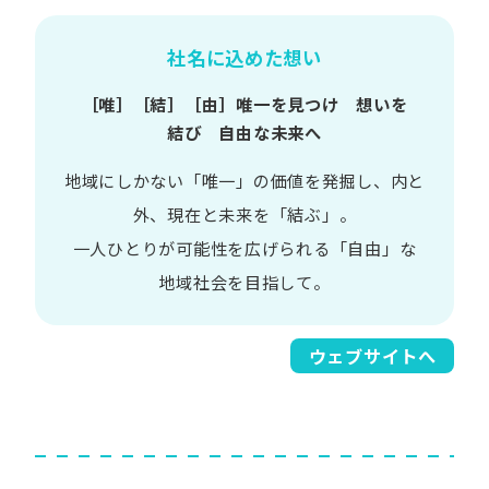
社名に込めた想い
［唯］​［結］​［由］
唯一を​見つけ 想いを​
結び 自由な​未来へ
地域に​しかない​「唯一」の​価値を​発掘し、
内と​
外、​現在と​未来を​「結ぶ」。
一人​ひとりが​可能性を​広げられる
「自由」な​
地域社会を​目指して。​
ウェブサイトへ