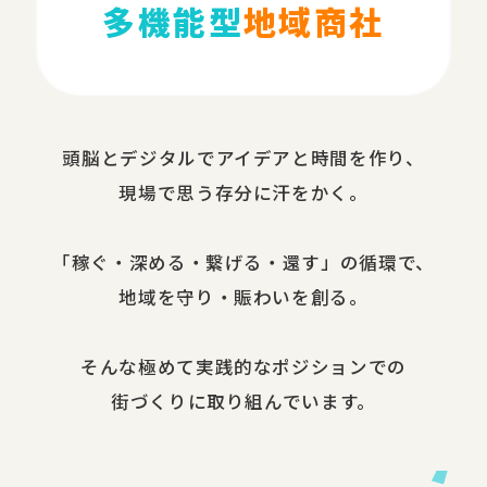
多機能型
地域商社
頭脳と​デジタルで​アイデアと​時間を​作り、​
現場で​思う​存分に​汗を​かく。
​「稼ぐ・​深める​・繋げる・還す」の​循環で、​
地域を​守り・​賑わいを​創る。
​そんな​極めて​実践的な​ポジションでの​
街づくりに​取り組んでいます。​