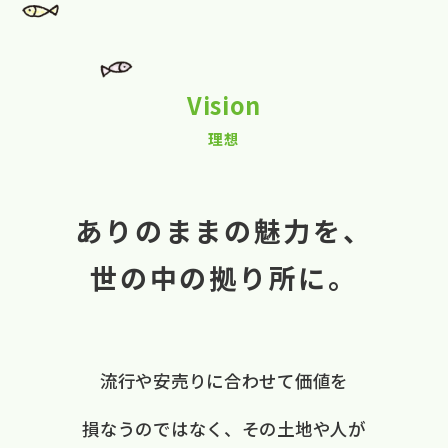
Vision
理想
ありのままの魅力を、
世の中の拠り所に。
流行や​安売りに​合わせて​価値を​
損なうのではなく、
​その​土地や​人が​