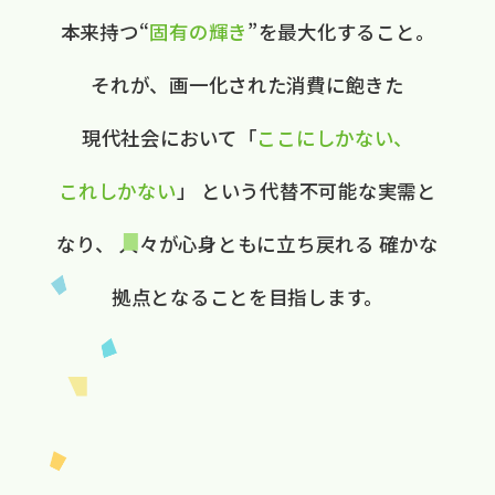
本来持つ“
固有の​輝き
”を​最大化する​こと。
それが、​画一化された​消費に​飽きた​
現代社会に​おいて
​「
ここに​しかない、​
これしかない
」
と​いう​代替不可能な​実需と​
なり、
人々が​心身ともに​立ち戻れる
確かな​
拠点と​なる​ことを​目指します。​