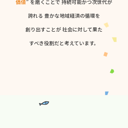
価値
” を​磨く​ことで
持続可能かつ次世代が​
誇れる
豊かな​地域経済の​循環を​
創り出すことが
社会に​対して​果た​
すべき役割だと​考えています。​