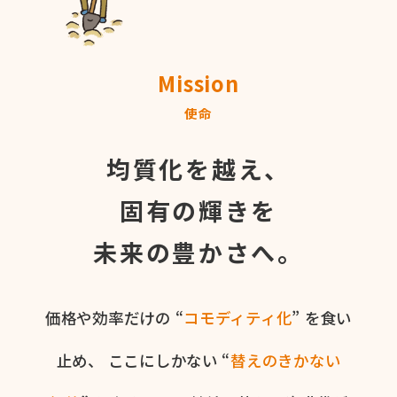
Mission
使命
均質化を越え、
固有の輝きを
未来の豊かさへ。
価格や​効率だけの​ “
コモディティ化
” を​食い​
止め、
ここに​しかない​ “
替えの​きかない​