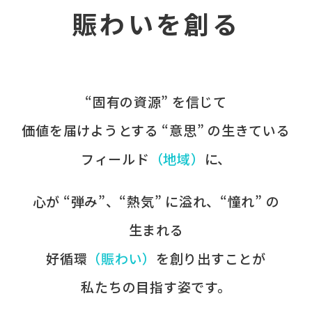
賑わいを創る
“固有の​資源” を​信じて
価値を​届けようとする​ “意思” の​生きている
フィールド
​（地域）
に、​
心が​ “弾み”、​“熱気” に​溢れ、​“憧れ” の​
生まれる
好循環
​（賑わい）
を​創り出すことが
​私たちの​目指す姿です。​