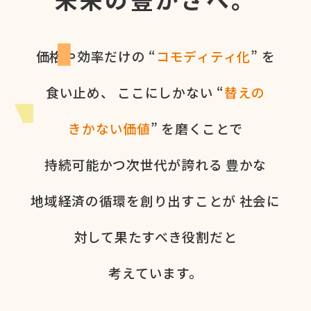
価格や​効率だけの​ “
コモディティ化
” を​
食い​止め、
ここに​しかない​ “
替えの​
きかない​価値
” を​磨く​ことで
持続可能かつ次世代が​誇れる
豊かな​
地域経済の​循環を​創り出すことが
社会に​
対して​果た​すべき役割だと​
考えています。​