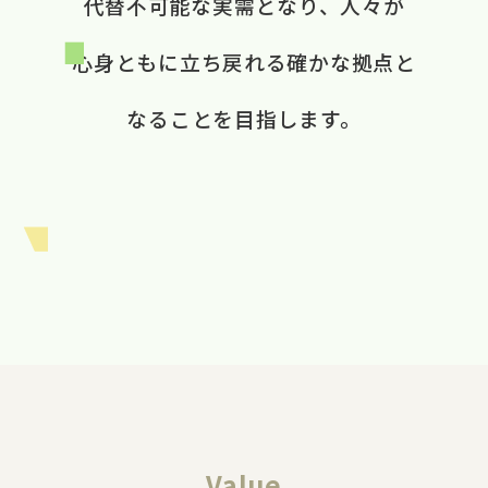
代替不可能な​実需と​なり、​ 人々が​
心身ともに​立ち戻れる​ 確かな​拠点と​
なる​ことを​目指します。​
Value