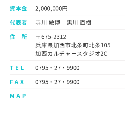
資本金
2,000,000円
代表者
寺川 敏博 黒川 直樹
住 所
〒675-2312
兵庫県加西市北条町北条105
加西カルチャースタジオ2C
T E L
0795・27・9900
F A X
0795・27・9900
M A P