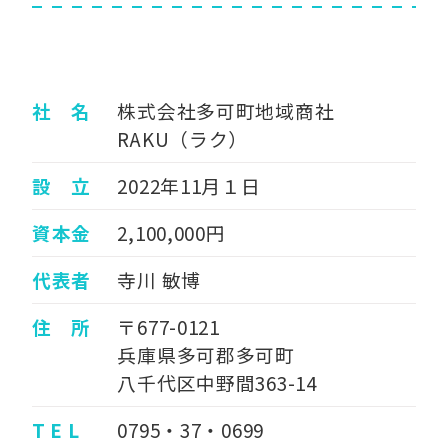
社 名
株式会社多可町地域商社
RAKU（ラク）
設 立
2022年11月１日
資本金
2,100,000円
代表者
寺川 敏博
住 所
〒677-0121
兵庫県多可郡多可町
八千代区中野間363-14
T E L
0795・37・0699