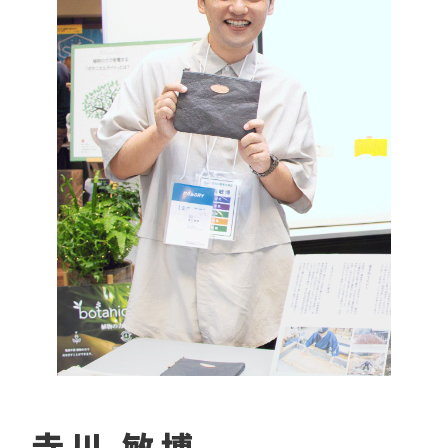
寺川 敏博