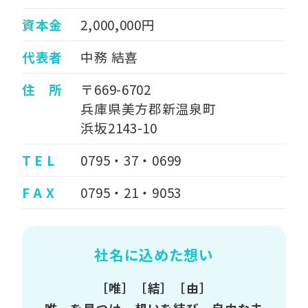
資本金
2,000,000円
代表者
中務 結喜
住 所
〒669-6702
兵庫県美方郡新温泉町
浜坂2143-10
T E L
0795・37・0699
F A X
0795・21・9053
社名に込めた想い
［唯］［結］［由］