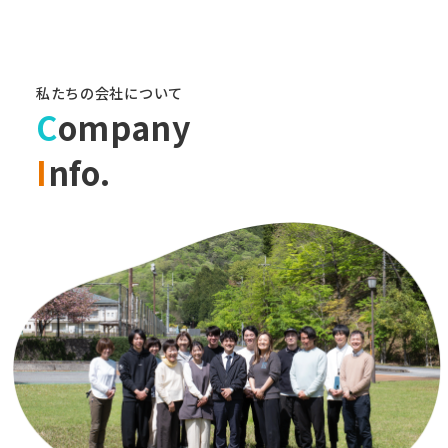
私たちの会社について
C
ompany
I
nfo.