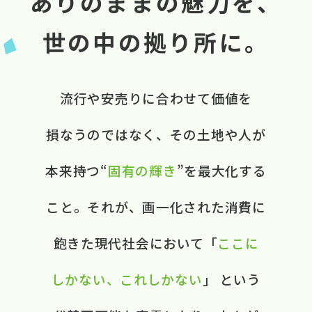
ありのままの魅力を、
世の中の拠り所に。
流行や​安売りに​合わせて​価値を​
損なうのではなく、​ ​その​土地や​人が​
本来​持つ“
固有の​輝き
”を​最大化する​
こと。​ それが、​画一化された​消費に​
飽きた​現代社会に​おいて​ ​「
ここに​
しかない、​これしかない
」 と​いう​