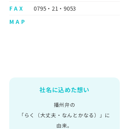
F A X
0795・21・9053
M A P
社名に込めた想い
播州弁の
「らく（大丈夫・なんとかなる）」に
由来。