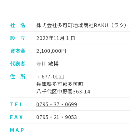
社 名
株式会社多可町地域商社RAKU（ラク）
設 立
2022年11月１日
資本金
2,100,000円
代表者
寺川 敏博
住 所
〒677-0121
兵庫県多可郡多可町
八千代区中野間363-14
T E L
0795・37・0699
F A X
0795・21・9053
M A P