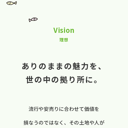
Vision
理想
ありのままの魅力を、
世の中の拠り所に。
流行や​安売りに​合わせて​価値を​
損なうのではなく、
​その​土地や​人が​