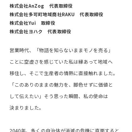
株式会社AnZog 代表取締役
株式会社多可町地域商社RAKU 代表取締役
株式会社Yui 取締役
株式会社ヨハク 代表取締役
営業時代、​「物語を​知らないまま​モノを​売る」
ことに​空虚さを​感じていた​私は
縁あって​地域へ​
移住し、​そこで​生産者の​情熱に​直接触れました。
「この​ありの​ままの​魅力を、​脚色せずに​価値と​
して​伝えたい」
そう​思った​瞬間、​私の​使命は​
決まりました。
2040年、多くの自治体が消滅の危機に直面すると