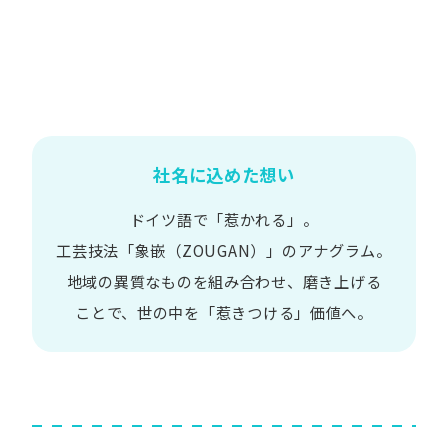
社名に込めた想い
ドイツ語で​「惹かれる」。
工芸技法​「象嵌​（ZOUGAN）」の​アナグラム。
地域の​異質な​ものを​組み合わせ、
磨き上げる​
ことで、
世の​中を​「惹きつける」価値へ。​