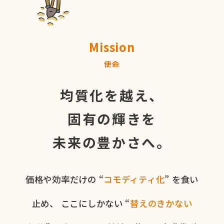
Mission
使命
均質化を越え、
固有の輝きを
未来の豊かさへ。
価格や​効率だけの​ “
コモディティ化
” を​食い​
止め、
ここに​しかない​ “
替えの​きかない​