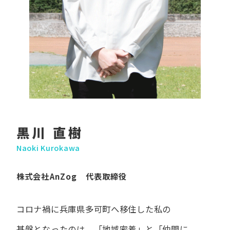
黒川 直樹
Naoki Kurokawa
株式会社AnZog 代表取締役
コロナ禍に​兵庫県多可町へ​移住した​私の​
基盤となったのは、
「地域密着」と​「仲間に​