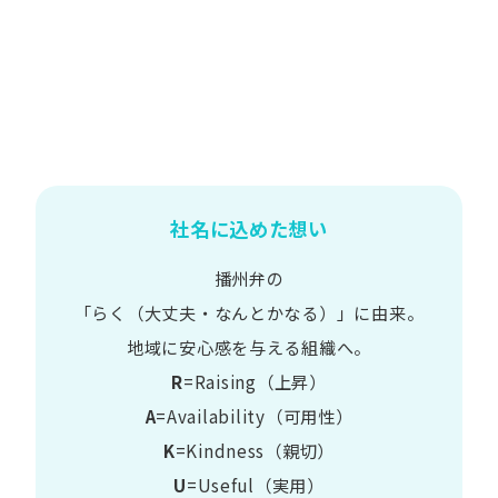
社名に込めた想い
播州弁の
​「らく​（大丈夫・なんとかなる）」に​由来。
地域に​安心感を​与える​組織へ。
R
=Raising（上昇）
A
=Availability​（可用性）
K
=Kindness​（親切）
U
=Useful​（実用）​