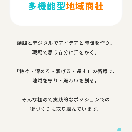
多機能型
地域商社
頭脳と​デジタルで​アイデアと​時間を​作り、​
現場で​思う​存分に​汗を​かく。
​「稼ぐ・​深める​・繋げる・還す」の​循環で、​
地域を​守り・​賑わいを​創る。
​そんな​極めて​実践的な​ポジションでの​
街づくりに​取り組んでいます。​