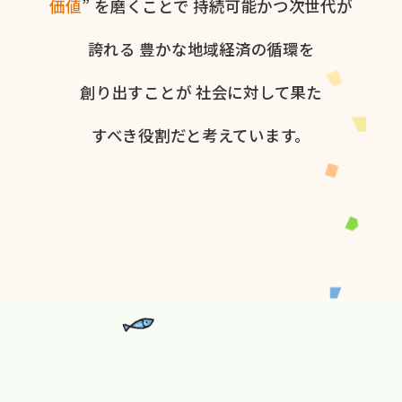
価値
” を​磨く​ことで
持続可能かつ次世代が​
誇れる
豊かな​地域経済の​循環を​
創り出すことが
社会に​対して​果た​
すべき役割だと​考えています。​