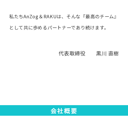
私たちAnZog＆RAKUは、​そんな​『最高の​チーム』
と​して
共に​歩める​パートナーであり続けます。
代表取締役 黒川 直樹
会社概要