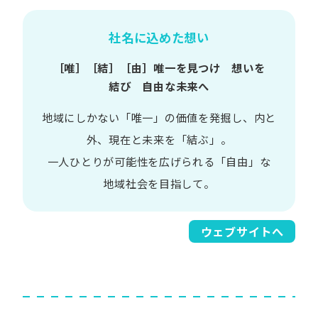
社名に込めた想い
［唯］​［結］​［由］
唯一を​見つけ 想いを​
結び 自由な​未来へ
地域に​しかない​「唯一」の​価値を​発掘し、
内と​
外、​現在と​未来を​「結ぶ」。
一人​ひとりが​可能性を​広げられる
「自由」な​
地域社会を​目指して。​
ウェブサイトへ