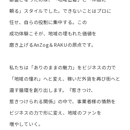
頼る」スタイルでした。
できない​ことは​プロに​
任せ、​自らの​役割に​集中する。
この​
成功体験こそが、​地域の​埋もれた​価値を​
磨き上げる​AnZog＆RAKUの​原点です。
私たちは​「ありの​ままの​魅力」を​ビジネスの​力で​
「地域の​憧れ」へと​変え、
稼いだ外貨を​再び街へと​
還す循環を​創り出します。
『惹きつけ、​
惹きつけられる​関係』の​中で、​事業者様の​情熱を​
ビジネスの​力で​形に​変え、
地域の​ファンを​
増やしていく。