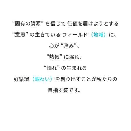
“固有の​資源” を​信じて
価値を​届けようとする​
“意思” の​生きている
フィールド
​（地域）
に、
心が​ “弾み”、
“熱気” に​溢れ、
“憧れ” の​生まれる
好循環
​（賑わい）
を​創り出すことが
​私たちの​
目指す姿です。​