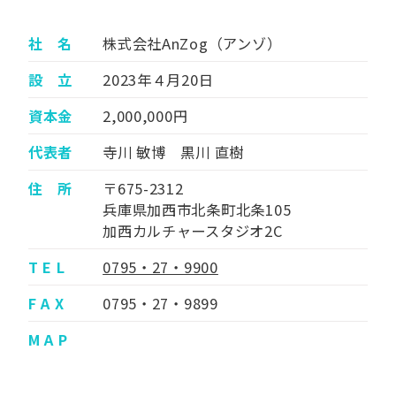
社 名
株式会社AnZog（アンゾ）
設 立
2023年４月20日
資本金
2,000,000円
代表者
寺川 敏博 黒川 直樹
住 所
〒675-2312
兵庫県加西市北条町北条105
加西カルチャースタジオ2C
T E L
0795・27・9900
F A X
0795・27・9899
M A P