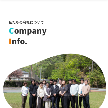
私たちの会社について
C
ompany
I
nfo.