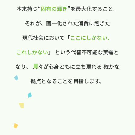
本来持つ“
固有の​輝き
”を​最大化する​こと。
それが、​画一化された​消費に​飽きた​
現代社会に​おいて
​「
ここに​しかない、​
これしかない
」
と​いう​代替不可能な​実需と​
なり、
人々が​心身ともに​立ち戻れる
確かな​
拠点と​なる​ことを​目指します。​