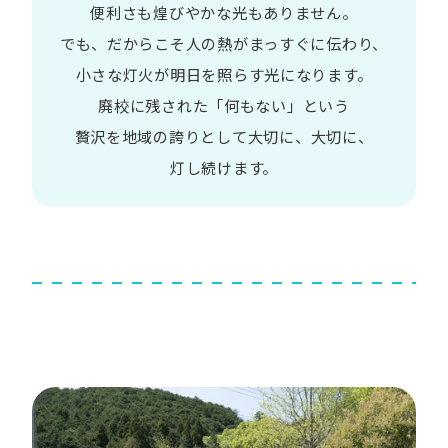
便利さも
煌びやかな​光も​ありません。​
でも、​だから​こそ
人の​熱が​まっすぐに​伝わり、
小さな​灯火が​明日を​照らす光に​なります。
廃校に​残された​「何も​ない」と​いう​
贅沢を
地域の​誇りと​して
大切に、​大切に、​
灯し続けます。​