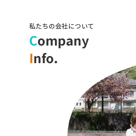
私たちの会社について
C
ompany
I
nfo.