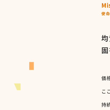
Mi
使
均
固
価格
ここ
持