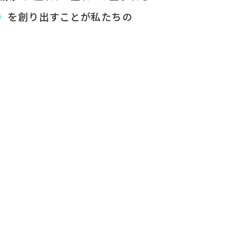
）
を​創り出すことが
​私たちの​