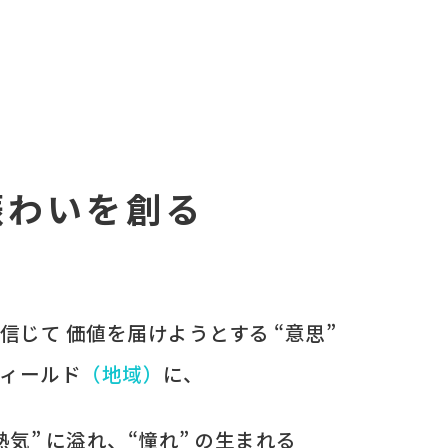
賑わいを創る
を​信じて
価値を​届けようとする​ “意思”
ィールド
​（地域）
に、​
“熱気” に​溢れ、​“憧れ” の​生まれる