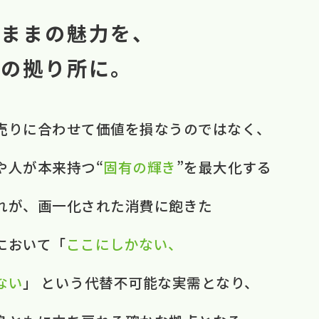
のままの魅力を、
中の拠り所に。
売りに​合わせて​価値を​損なうのではなく、​ ​
​人が​本来​持つ“
固有の​輝き
”を​最大化する​
それが、​画一化された​消費に​飽きた​
おいて​ ​「
ここに​しかない、​
ない
」 と​いう​代替不可能な​実需と​なり、​