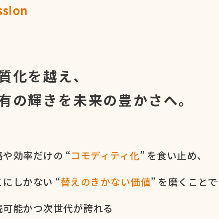
ssion
命
質化を越え、
有の輝きを
未来の豊かさへ。
や​効率だけの​ “
コモディティ化
” を​食い​止め、
に​しかない​ “
替えの​きかない​価値
” を​磨く​ことで
続可能かつ次世代が​誇れる