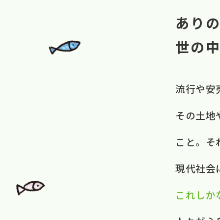
あり
世の
流行や​安
その​土地や
こと。​ 
現代社会に​
これしか