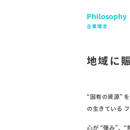
Philosophy
企業理念
地域に
“固有の​資源” 
の​生きている
フ
心が​ “弾み”、​