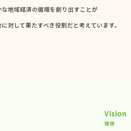
かな​地域経済の​循環を​創り出すことが
に​対して​果た​すべき役割だと​考えています。​
Vision
理想