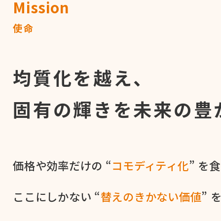
Mission
使命
均質化を越え、
固有の輝きを
未来の豊
価格や​効率だけの​ “
コモディティ化
” を​
ここに​しかない​ “
替えの​きかない​価値
” 