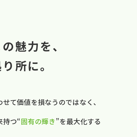
まの魅力を、
拠り所に。
わせて​価値を​損なうのではなく、
本来持つ“
固有の​輝き
”を​最大化する​