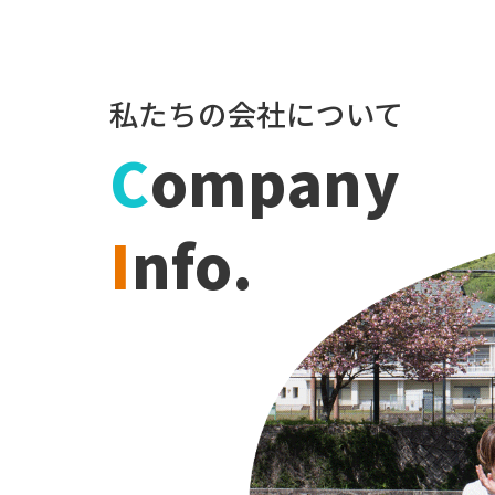
私たちの会社について
C
ompany
I
nfo.