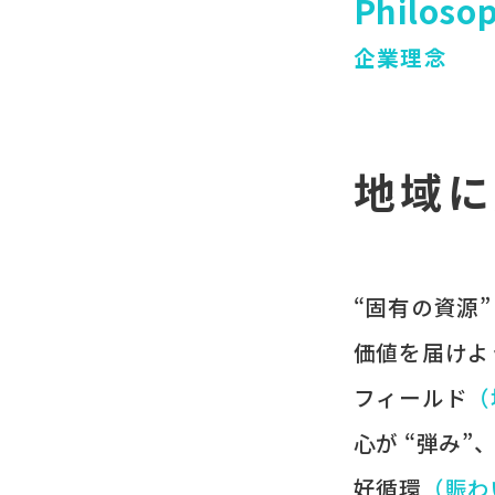
Philoso
企業理念
地域に
“固有の​資源”
価値を​届けよ
フィールド
​
心が​ “弾み”
好循環
​（賑