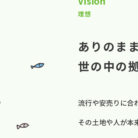
Vision
理想
ありのま
世の中の
流行や​安売りに​合
​その​土地や​人が​