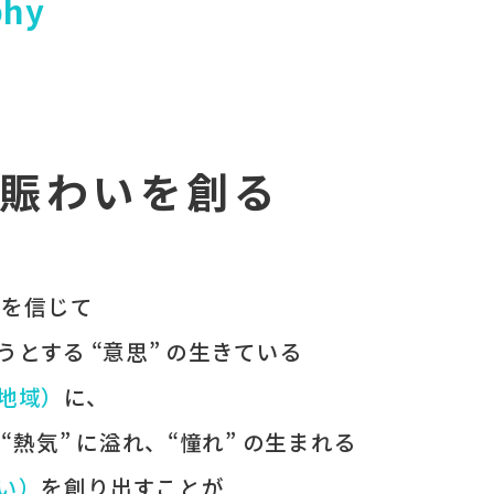
phy
賑わいを創る
 を​信じて
うとする​ “意思” の​生きている
（地域）
に、
、
“熱気” に​溢れ、
“憧れ” の​生まれる
わい）
を​創り出すことが