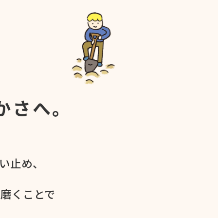
かさへ。
食い​止め、
を​磨く​ことで