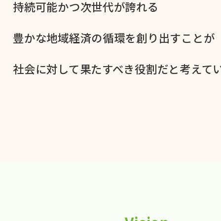
持続可能かつ次世代が​誇れる
豊かな​地域経済の​循環を​創り出すことが
社会に​対して​果た​すべき役割だと​考えてい