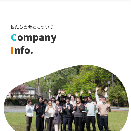
私たちの会社について
C
ompany
I
nfo.