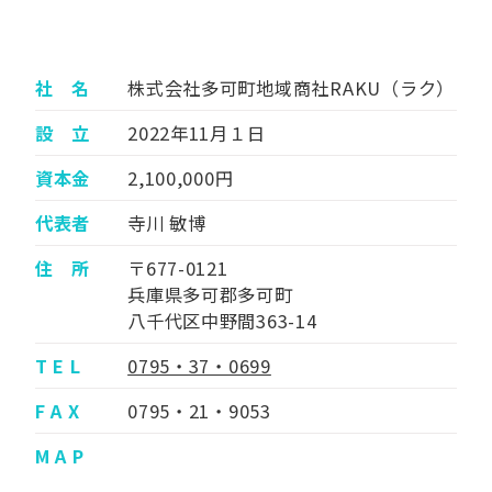
社 名
株式会社多可町地域商社RAKU（ラク）
設 立
2022年11月１日
資本金
2,100,000円
代表者
寺川 敏博
住 所
〒677-0121
兵庫県多可郡多可町
八千代区中野間363-14
T E L
0795・37・0699
F A X
0795・21・9053
M A P