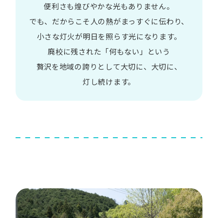
便利さも
煌びやかな​光も​ありません。​
でも、​だから​こそ
人の​熱が​まっすぐに​伝わり、
小さな​灯火が​明日を​照らす光に​なります。
廃校に​残された​「何も​ない」と​いう​
贅沢を
地域の​誇りと​して
大切に、​大切に、​
灯し続けます。​