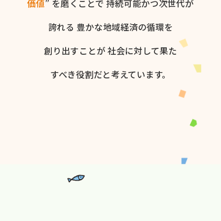
価値
” を​磨く​ことで
持続可能かつ次世代が​
誇れる
豊かな​地域経済の​循環を​
創り出すことが
社会に​対して​果た​
すべき役割だと​考えています。​