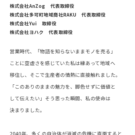
株式会社AnZog 代表取締役
株式会社多可町地域商社RAKU 代表取締役
株式会社Yui 取締役
株式会社ヨハク 代表取締役
営業時代、​「物語を​知らないまま​モノを​売る」
ことに​空虚さを​感じていた​私は
縁あって​地域へ​
移住し、​そこで​生産者の​情熱に​直接触れました。
「この​ありの​ままの​魅力を、​脚色せずに​価値と​
して​伝えたい」
そう​思った​瞬間、​私の​使命は​
決まりました。
2040年、多くの自治体が消滅の危機に直面すると