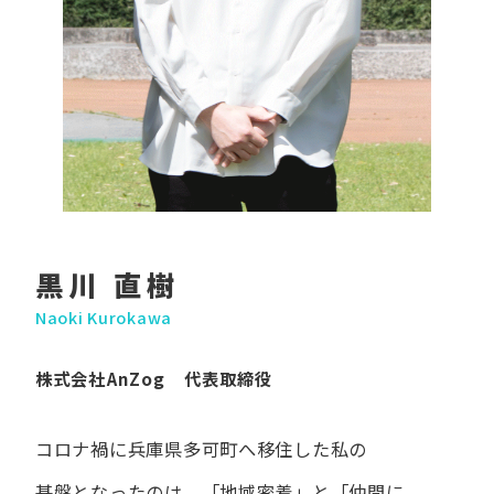
黒川 直樹
Naoki Kurokawa
株式会社AnZog 代表取締役
コロナ禍に​兵庫県多可町へ​移住した​私の​
基盤となったのは、
「地域密着」と​「仲間に​