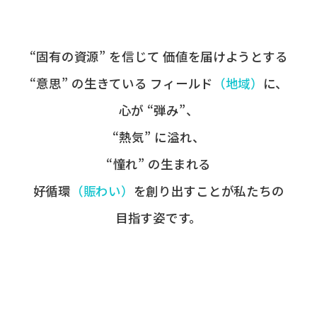
“固有の​資源” を​信じて
価値を​届けようとする​
“意思” の​生きている
フィールド
​（地域）
に、
心が​ “弾み”、
“熱気” に​溢れ、
“憧れ” の​生まれる
好循環
​（賑わい）
を​創り出すことが
​私たちの​
目指す姿です。​