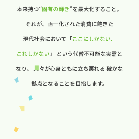
本来持つ“
固有の​輝き
”を​最大化する​こと。
それが、​画一化された​消費に​飽きた​
現代社会に​おいて
​「
ここに​しかない、​
これしかない
」
と​いう​代替不可能な​実需と​
なり、
人々が​心身ともに​立ち戻れる
確かな​
拠点と​なる​ことを​目指します。​