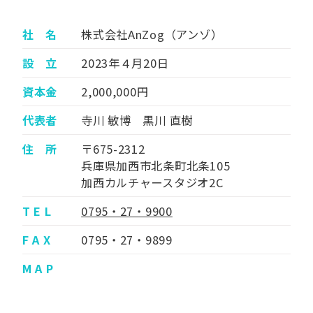
社 名
株式会社AnZog（アンゾ）
設 立
2023年４月20日
資本金
2,000,000円
代表者
寺川 敏博 黒川 直樹
住 所
〒675-2312
兵庫県加西市北条町北条105
加西カルチャースタジオ2C
T E L
0795・27・9900
F A X
0795・27・9899
M A P