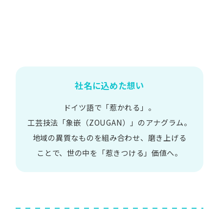
社名に込めた想い
ドイツ語で​「惹かれる」。
工芸技法​「象嵌​（ZOUGAN）」の​アナグラム。
地域の​異質な​ものを​組み合わせ、
磨き上げる​
ことで、
世の​中を​「惹きつける」価値へ。​