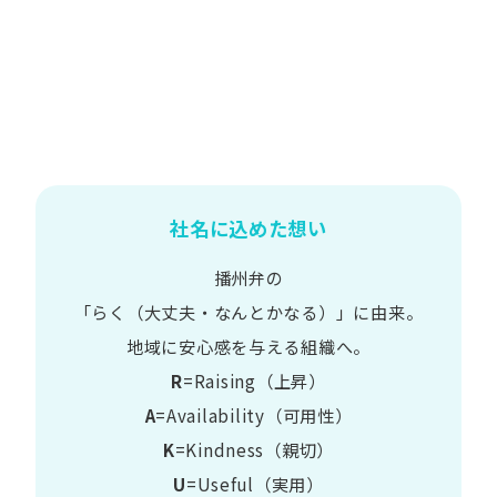
社名に込めた想い
播州弁の
​「らく​（大丈夫・なんとかなる）」に​由来。
地域に​安心感を​与える​組織へ。
R
=Raising（上昇）
A
=Availability​（可用性）
K
=Kindness​（親切）
U
=Useful​（実用）​