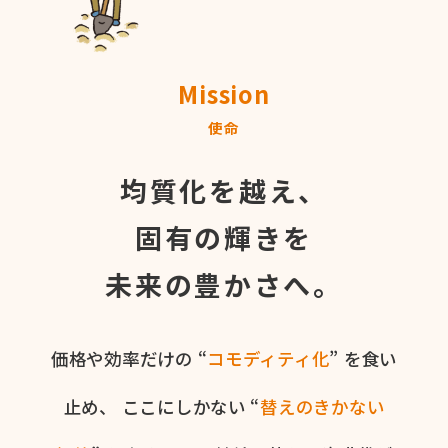
Mission
使命
均質化を越え、
固有の輝きを
未来の豊かさへ。
価格や​効率だけの​ “
コモディティ化
” を​食い​
止め、
ここに​しかない​ “
替えの​きかない​