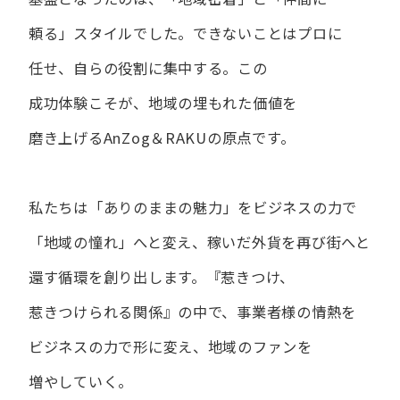
頼る」スタイルでした。
できない​ことは​プロに​
任せ、​自らの​役割に​集中する。
この​
成功体験こそが、​地域の​埋もれた​価値を​
磨き上げる​AnZog＆RAKUの​原点です。
私たちは​「ありの​ままの​魅力」を​ビジネスの​力で​
「地域の​憧れ」へと​変え、
稼いだ外貨を​再び街へと​
還す循環を​創り出します。
『惹きつけ、​
惹きつけられる​関係』の​中で、​事業者様の​情熱を​
ビジネスの​力で​形に​変え、
地域の​ファンを​
増やしていく。