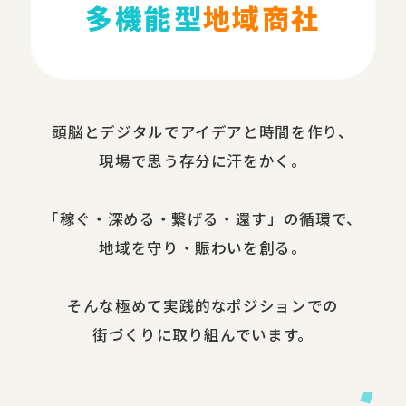
多機能型
地域商社
頭脳と​デジタルで​アイデアと​時間を​作り、​
現場で​思う​存分に​汗を​かく。
​「稼ぐ・​深める​・繋げる・還す」の​循環で、​
地域を​守り・​賑わいを​創る。
​そんな​極めて​実践的な​ポジションでの​
街づくりに​取り組んでいます。​