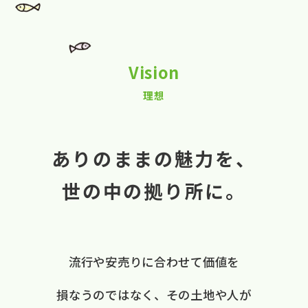
Vision
理想
ありのままの魅力を、
世の中の拠り所に。
流行や​安売りに​合わせて​価値を​
損なうのではなく、
​その​土地や​人が​