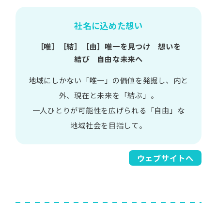
社名に込めた想い
［唯］​［結］​［由］
唯一を​見つけ 想いを​
結び 自由な​未来へ
地域に​しかない​「唯一」の​価値を​発掘し、
内と​
外、​現在と​未来を​「結ぶ」。
一人​ひとりが​可能性を​広げられる
「自由」な​
地域社会を​目指して。​
ウェブサイトへ