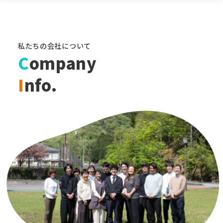
私たちの会社について
C
ompany
I
nfo.