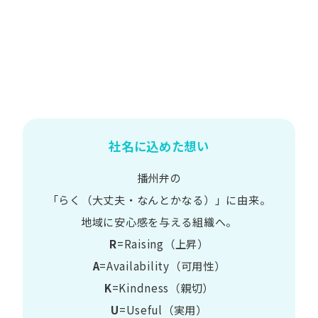
社名に込めた想い
播州弁の
​「らく​（大丈夫・なんとかなる）」に​由来。
地域に​安心感を​与える​組織へ。
R
=Raising（上昇）
A
=Availability​（可用性）
K
=Kindness​（親切）
U
=Useful​（実用）​