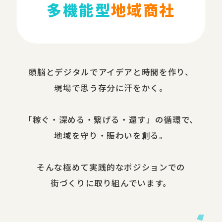
多機能型
地域商社
頭脳と​デジタルで​アイデアと​時間を​作り、​
現場で​思う​存分に​汗を​かく。
​「稼ぐ・​深める​・繋げる・還す」の​循環で、​
地域を​守り・​賑わいを​創る。
​そんな​極めて​実践的な​ポジションでの​
街づくりに​取り組んでいます。​