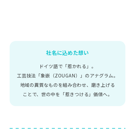
社名に込めた想い
ドイツ語で​「惹かれる」。
工芸技法​「象嵌​（ZOUGAN）」の​アナグラム。
地域の​異質な​ものを​組み合わせ、
磨き上げる​
ことで、
世の​中を​「惹きつける」価値へ。​