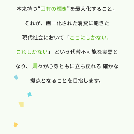
本来持つ“
固有の​輝き
”を​最大化する​こと。
それが、​画一化された​消費に​飽きた​
現代社会に​おいて
​「
ここに​しかない、​
これしかない
」
と​いう​代替不可能な​実需と​
なり、
人々が​心身ともに​立ち戻れる
確かな​
拠点と​なる​ことを​目指します。​