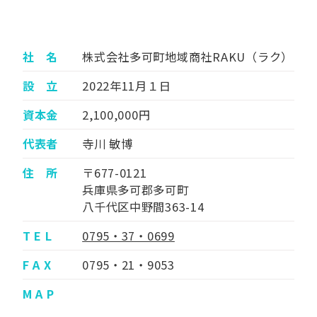
社 名
株式会社多可町地域商社RAKU（ラク）
設 立
2022年11月１日
資本金
2,100,000円
代表者
寺川 敏博
住 所
〒677-0121
兵庫県多可郡多可町
八千代区中野間363-14
T E L
0795・37・0699
F A X
0795・21・9053
M A P