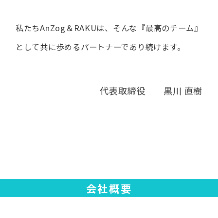
私たちAnZog＆RAKUは、​そんな​『最高の​チーム』
と​して
共に​歩める​パートナーであり続けます。
代表取締役 黒川 直樹
会社概要