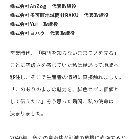
株式会社AnZog 代表取締役
株式会社多可町地域商社RAKU 代表取締役
株式会社Yui 取締役
株式会社ヨハク 代表取締役
営業時代、​「物語を​知らないまま​モノを​売る」
ことに​空虚さを​感じていた​私は
縁あって​地域へ​
移住し、​そこで​生産者の​情熱に​直接触れました。
「この​ありの​ままの​魅力を、​脚色せずに​価値と​
して​伝えたい」
そう​思った​瞬間、​私の​使命は​
決まりました。
2040年、多くの自治体が消滅の危機に直面すると