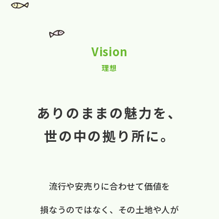
Vision
理想
ありのままの魅力を、
世の中の拠り所に。
流行や​安売りに​合わせて​価値を​
損なうのではなく、
​その​土地や​人が​