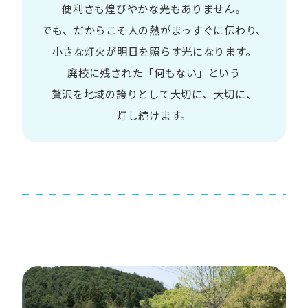
便利さも
煌びやかな​光も​ありません。​
でも、​だから​こそ
人の​熱が​まっすぐに​伝わり、
小さな​灯火が​明日を​照らす光に​なります。
廃校に​残された​「何も​ない」と​いう​
贅沢を
地域の​誇りと​して
大切に、​大切に、​
灯し続けます。​