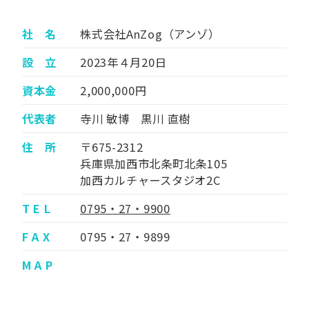
社 名
株式会社AnZog（アンゾ）
設 立
2023年４月20日
資本金
2,000,000円
代表者
寺川 敏博 黒川 直樹
住 所
〒675-2312
兵庫県加西市北条町北条105
加西カルチャースタジオ2C
T E L
0795・27・9900
F A X
0795・27・9899
M A P