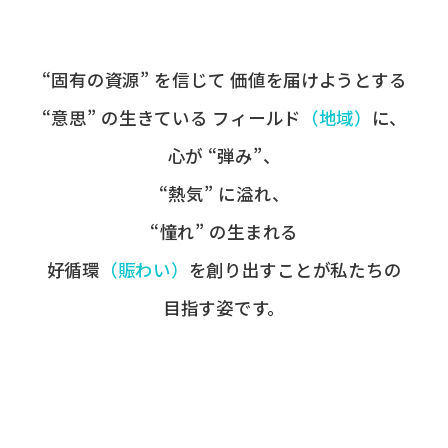
“固有の​資源” を​信じて
価値を​届けようとする​
“意思” の​生きている
フィールド
​（地域）
に、
心が​ “弾み”、
“熱気” に​溢れ、
“憧れ” の​生まれる
好循環
​（賑わい）
を​創り出すことが
​私たちの​
目指す姿です。​