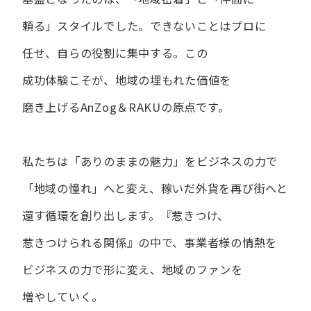
頼る」スタイルでした。
できない​ことは​プロに​
任せ、​自らの​役割に​集中する。
この​
成功体験こそが、​地域の​埋もれた​価値を​
磨き上げる​AnZog＆RAKUの​原点です。
私たちは​「ありの​ままの​魅力」を​ビジネスの​力で​
「地域の​憧れ」へと​変え、
稼いだ外貨を​再び街へと​
還す循環を​創り出します。
『惹きつけ、​
惹きつけられる​関係』の​中で、​事業者様の​情熱を​
ビジネスの​力で​形に​変え、
地域の​ファンを​
増やしていく。