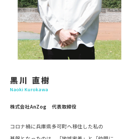
黒川 直樹
Naoki Kurokawa
株式会社AnZog 代表取締役
コロナ禍に​兵庫県多可町へ​移住した​私の​
基盤となったのは、
「地域密着」と​「仲間に​