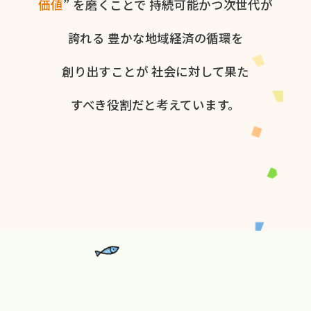
価値
” を​磨く​ことで
持続可能かつ次世代が​
誇れる
豊かな​地域経済の​循環を​
創り出すことが
社会に​対して​果た​
すべき役割だと​考えています。​