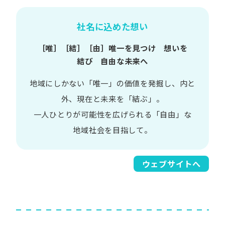
社名に込めた想い
［唯］​［結］​［由］
唯一を​見つけ 想いを​
結び 自由な​未来へ
地域に​しかない​「唯一」の​価値を​発掘し、
内と​
外、​現在と​未来を​「結ぶ」。
一人​ひとりが​可能性を​広げられる
「自由」な​
地域社会を​目指して。​
ウェブサイトへ