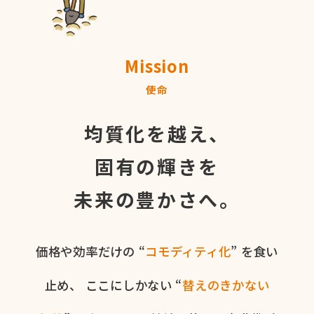
Mission
使命
均質化を越え、
固有の輝きを
未来の豊かさへ。
価格や​効率だけの​ “
コモディティ化
” を​食い​
止め、
ここに​しかない​ “
替えの​きかない​