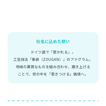
社名に込めた想い
ドイツ語で​「惹かれる」。
工芸技法​「象嵌​（ZOUGAN）」の​アナグラム。
地域の​異質な​ものを​組み合わせ、
磨き上げる​
ことで、
世の​中を​「惹きつける」価値へ。​