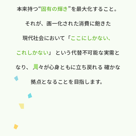
本来持つ“
固有の​輝き
”を​最大化する​こと。
それが、​画一化された​消費に​飽きた​
現代社会に​おいて
​「
ここに​しかない、​
これしかない
」
と​いう​代替不可能な​実需と​
なり、
人々が​心身ともに​立ち戻れる
確かな​
拠点と​なる​ことを​目指します。​