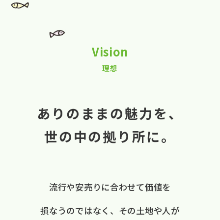
Vision
理想
ありのままの魅力を、
世の中の拠り所に。
流行や​安売りに​合わせて​価値を​
損なうのではなく、
​その​土地や​人が​