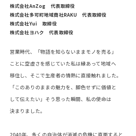
株式会社AnZog 代表取締役
株式会社多可町地域商社RAKU 代表取締役
株式会社Yui 取締役
株式会社ヨハク 代表取締役
営業時代、​「物語を​知らないまま​モノを​売る」
ことに​空虚さを​感じていた​私は
縁あって​地域へ​
移住し、​そこで​生産者の​情熱に​直接触れました。
「この​ありの​ままの​魅力を、​脚色せずに​価値と​
して​伝えたい」
そう​思った​瞬間、​私の​使命は​
決まりました。
2040年、多くの自治体が消滅の危機に直面すると