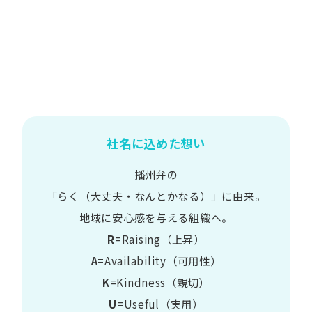
社名に込めた想い
播州弁の
​「らく​（大丈夫・なんとかなる）」に​由来。
地域に​安心感を​与える​組織へ。
R
=Raising（上昇）
A
=Availability​（可用性）
K
=Kindness​（親切）
U
=Useful​（実用）​