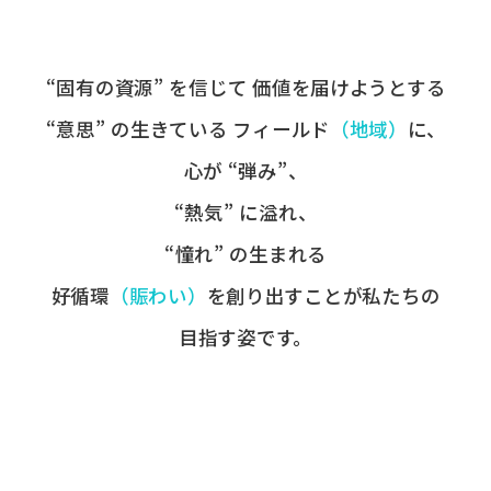
“固有の​資源” を​信じて
価値を​届けようとする​
“意思” の​生きている
フィールド
​（地域）
に、
心が​ “弾み”、
“熱気” に​溢れ、
“憧れ” の​生まれる
好循環
​（賑わい）
を​創り出すことが
​私たちの​
目指す姿です。​