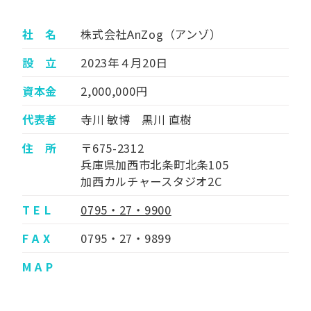
社 名
株式会社AnZog（アンゾ）
設 立
2023年４月20日
資本金
2,000,000円
代表者
寺川 敏博 黒川 直樹
住 所
〒675-2312
兵庫県加西市北条町北条105
加西カルチャースタジオ2C
T E L
0795・27・9900
F A X
0795・27・9899
M A P