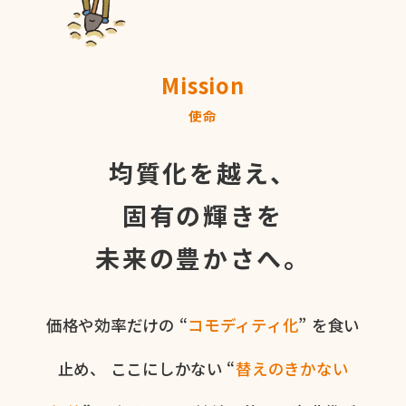
Mission
使命
均質化を越え、
固有の輝きを
未来の豊かさへ。
価格や​効率だけの​ “
コモディティ化
” を​食い​
止め、
ここに​しかない​ “
替えの​きかない​