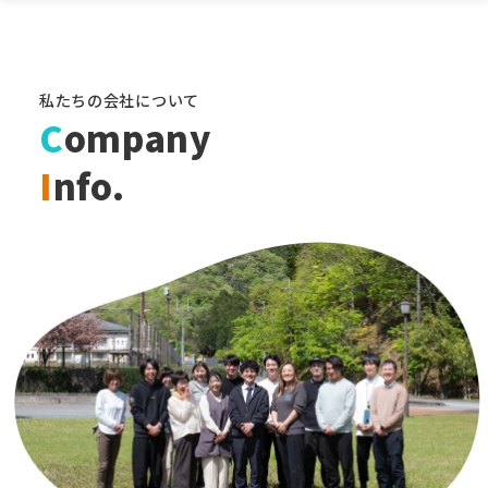
私たちの会社について
C
ompany
I
nfo.