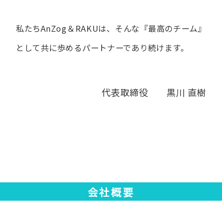
私たちAnZog＆RAKUは、​そんな​『最高の​チーム』
と​して
共に​歩める​パートナーであり続けます。
代表取締役 黒川 直樹
会社概要