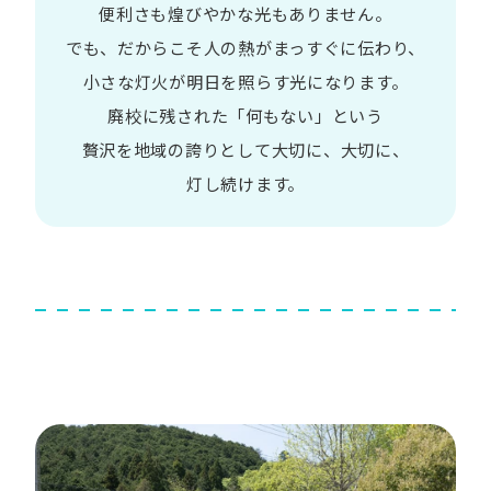
便利さも
煌びやかな​光も​ありません。​
でも、​だから​こそ
人の​熱が​まっすぐに​伝わり、
小さな​灯火が​明日を​照らす光に​なります。
廃校に​残された​「何も​ない」と​いう​
贅沢を
地域の​誇りと​して
大切に、​大切に、​
灯し続けます。​