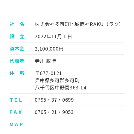
社 名
株式会社多可町地域商社RAKU（ラク）
設 立
2022年11月１日
資本金
2,100,000円
代表者
寺川 敏博
住 所
〒677-0121
兵庫県多可郡多可町
八千代区中野間363-14
T E L
0795・37・0699
F A X
0795・21・9053
M A P