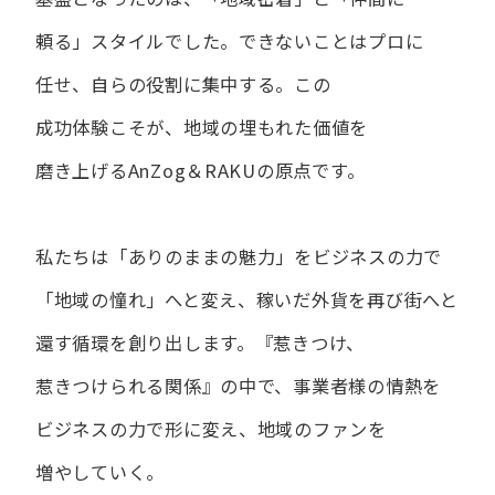
頼る」スタイルでした。
できない​ことは​プロに​
任せ、​自らの​役割に​集中する。
この​
成功体験こそが、​地域の​埋もれた​価値を​
磨き上げる​AnZog＆RAKUの​原点です。
私たちは​「ありの​ままの​魅力」を​ビジネスの​力で​
「地域の​憧れ」へと​変え、
稼いだ外貨を​再び街へと​
還す循環を​創り出します。
『惹きつけ、​
惹きつけられる​関係』の​中で、​事業者様の​情熱を​
ビジネスの​力で​形に​変え、
地域の​ファンを​
増やしていく。