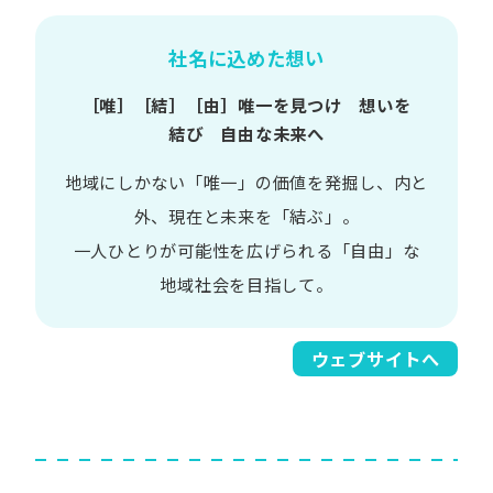
社名に込めた想い
［唯］​［結］​［由］
唯一を​見つけ 想いを​
結び 自由な​未来へ
地域に​しかない​「唯一」の​価値を​発掘し、
内と​
外、​現在と​未来を​「結ぶ」。
一人​ひとりが​可能性を​広げられる
「自由」な​
地域社会を​目指して。​
ウェブサイトへ