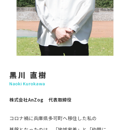
黒川 直樹
Naoki Kurokawa
株式会社AnZog 代表取締役
コロナ禍に​兵庫県多可町へ​移住した​私の​
基盤となったのは、
「地域密着」と​「仲間に​