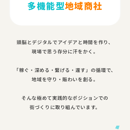
多機能型
地域商社
頭脳と​デジタルで​アイデアと​時間を​作り、​
現場で​思う​存分に​汗を​かく。
​「稼ぐ・​深める​・繋げる・還す」の​循環で、​
地域を​守り・​賑わいを​創る。
​そんな​極めて​実践的な​ポジションでの​
街づくりに​取り組んでいます。​