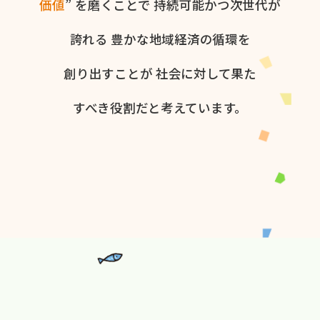
価値
” を​磨く​ことで
持続可能かつ次世代が​
誇れる
豊かな​地域経済の​循環を​
創り出すことが
社会に​対して​果た​
すべき役割だと​考えています。​