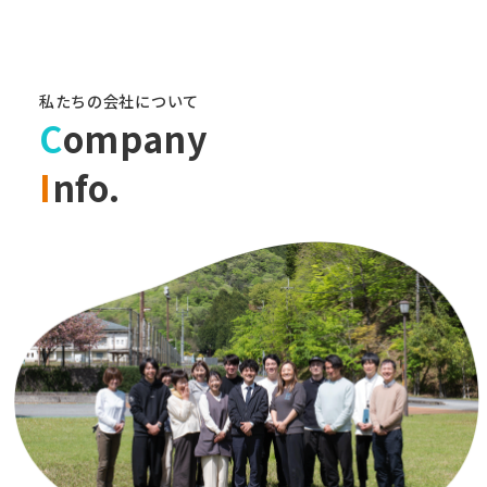
私たちの会社について
C
ompany
I
nfo.