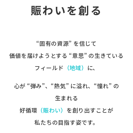
賑わいを創る
“固有の​資源” を​信じて
価値を​届けようとする​ “意思” の​生きている
フィールド
​（地域）
に、​
心が​ “弾み”、​“熱気” に​溢れ、​“憧れ” の​
生まれる
好循環
​（賑わい）
を​創り出すことが
​私たちの​目指す姿です。​