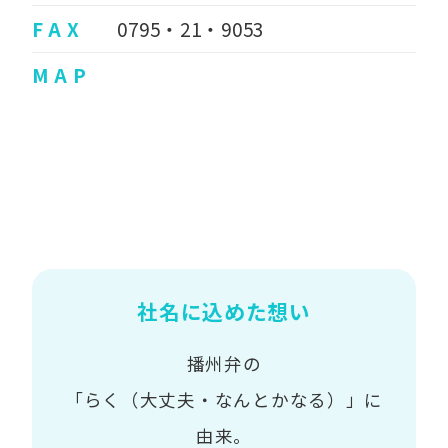
F A X
0795・21・9053
M A P
社名に込めた想い
播州弁の
「らく（大丈夫・なんとかなる）」に
由来。