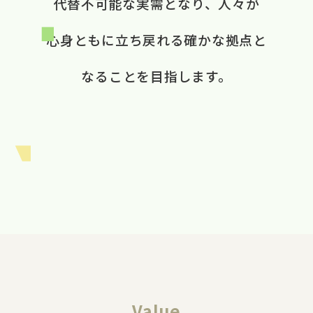
代替不可能な​実需と​なり、​ 人々が​
心身ともに​立ち戻れる​ 確かな​拠点と​
なる​ことを​目指します。​
Value