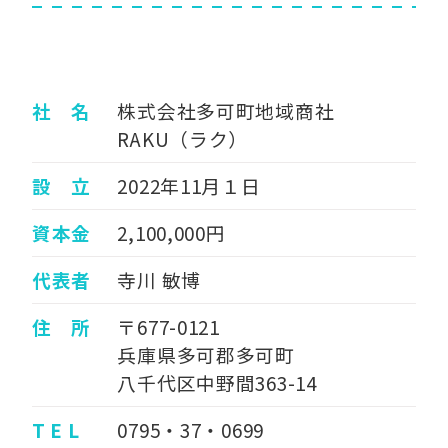
社 名
株式会社多可町地域商社
RAKU（ラク）
設 立
2022年11月１日
資本金
2,100,000円
代表者
寺川 敏博
住 所
〒677-0121
兵庫県多可郡多可町
八千代区中野間363-14
T E L
0795・37・0699