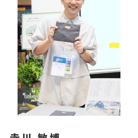
寺川 敏博