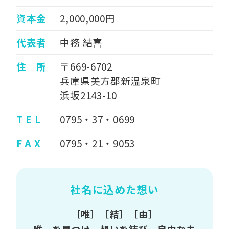
資本金
2,000,000円
代表者
中務 結喜
住 所
〒669-6702
兵庫県美方郡新温泉町
浜坂2143-10
T E L
0795・37・0699
F A X
0795・21・9053
社名に込めた想い
［唯］［結］［由］