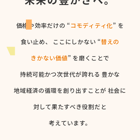
価格や​効率だけの​ “
コモディティ化
” を​
食い​止め、
ここに​しかない​ “
替えの​
きかない​価値
” を​磨く​ことで
持続可能かつ次世代が​誇れる
豊かな​
地域経済の​循環を​創り出すことが
社会に​
対して​果た​すべき役割だと​
考えています。​