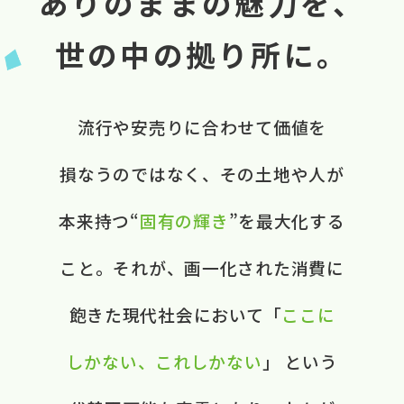
ありのままの魅力を、
世の中の拠り所に。
流行や​安売りに​合わせて​価値を​
損なうのではなく、​ ​その​土地や​人が​
本来​持つ“
固有の​輝き
”を​最大化する​
こと。​ それが、​画一化された​消費に​
飽きた​現代社会に​おいて​ ​「
ここに​
しかない、​これしかない
」 と​いう​