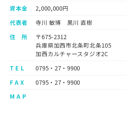
資本金
2,000,000円
代表者
寺川 敏博 黒川 直樹
住 所
〒675-2312
兵庫県加西市北条町北条105
加西カルチャースタジオ2C
T E L
0795・27・9900
F A X
0795・27・9900
M A P