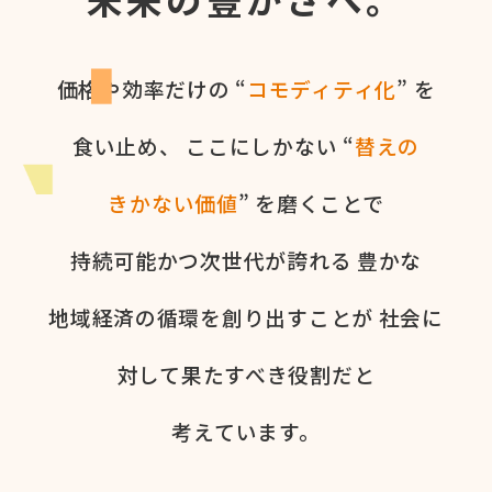
価格や​効率だけの​ “
コモディティ化
” を​
食い​止め、
ここに​しかない​ “
替えの​
きかない​価値
” を​磨く​ことで
持続可能かつ次世代が​誇れる
豊かな​
地域経済の​循環を​創り出すことが
社会に​
対して​果た​すべき役割だと​
考えています。​