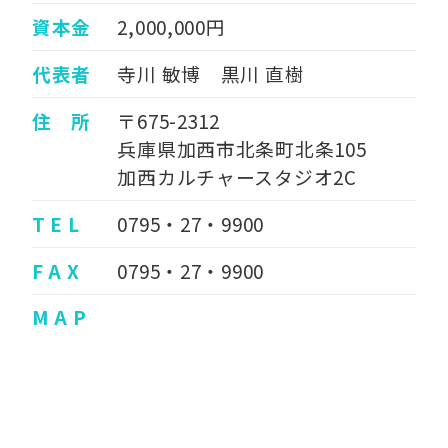
資本金
2,000,000円
代表者
寺川 敏博 黒川 直樹
住 所
〒675-2312
兵庫県加西市北条町北条105
加西カルチャースタジオ2C
T E L
0795・27・9900
F A X
0795・27・9900
M A P