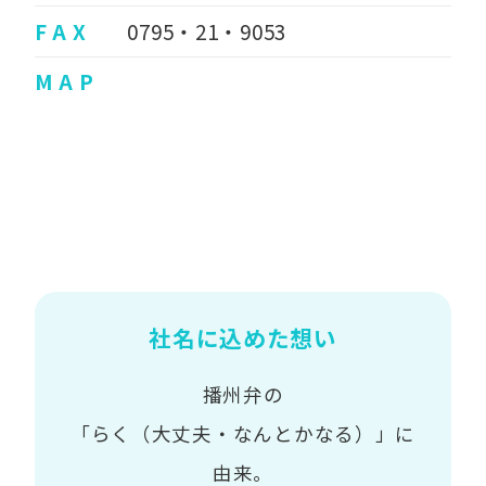
F A X
0795・21・9053
M A P
社名に込めた想い
播州弁の
「らく（大丈夫・なんとかなる）」に
由来。