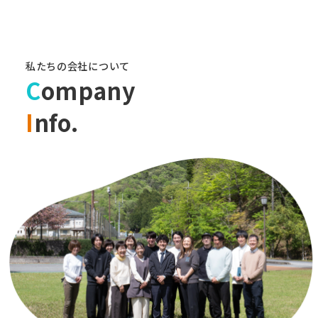
私たちの会社について
C
ompany
I
nfo.