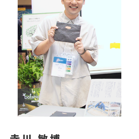
寺川 敏博