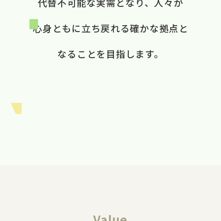
代替不可能な​実需と​なり、​ 人々が​
心身ともに​立ち戻れる​ 確かな​拠点と​
なる​ことを​目指します。​
Value