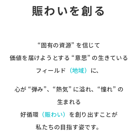
賑わいを創る
“固有の​資源” を​信じて
価値を​届けようとする​ “意思” の​生きている
フィールド
​（地域）
に、​
心が​ “弾み”、​“熱気” に​溢れ、​“憧れ” の​
生まれる
好循環
​（賑わい）
を​創り出すことが
​私たちの​目指す姿です。​