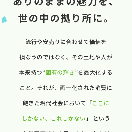
ありのままの魅力を、
世の中の拠り所に。
流行や​安売りに​合わせて​価値を​
損なうのではなく、​ ​その​土地や​人が​
本来​持つ“
固有の​輝き
”を​最大化する​
こと。​ それが、​画一化された​消費に​
飽きた​現代社会に​おいて​ ​「
ここに​
しかない、​これしかない
」 と​いう​