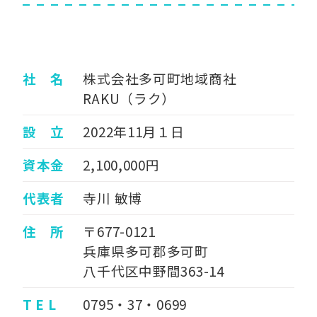
社 名
株式会社多可町地域商社
RAKU（ラク）
設 立
2022年11月１日
資本金
2,100,000円
代表者
寺川 敏博
住 所
〒677-0121
兵庫県多可郡多可町
八千代区中野間363-14
T E L
0795・37・0699