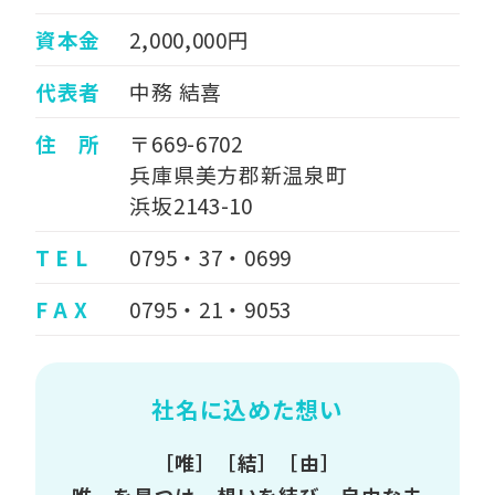
資本金
2,000,000円
代表者
中務 結喜
住 所
〒669-6702
兵庫県美方郡新温泉町
浜坂2143-10
T E L
0795・37・0699
F A X
0795・21・9053
社名に込めた想い
［唯］［結］［由］