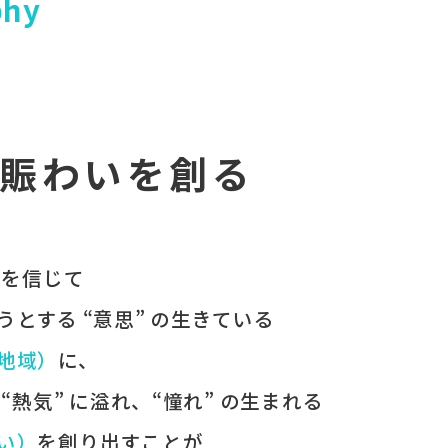
phy
賑わいを創る
 を​信じて
うとする​ “意思” の​生きている
（地域）
に、
、
“熱気” に​溢れ、
“憧れ” の​生まれる
わい）
を​創り出すことが