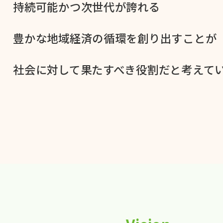
持続可能かつ次世代が​誇れる
豊かな​地域経済の​循環を​創り出すことが
社会に​対して​果た​すべき役割だと​考えてい