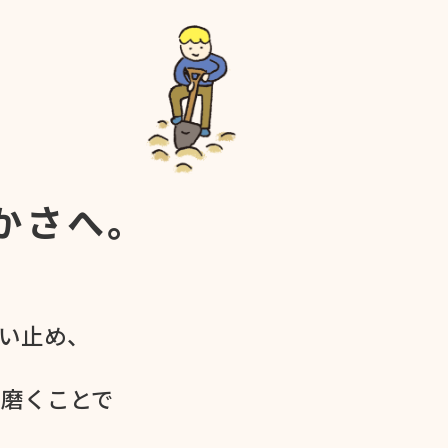
かさへ。
食い​止め、
を​磨く​ことで