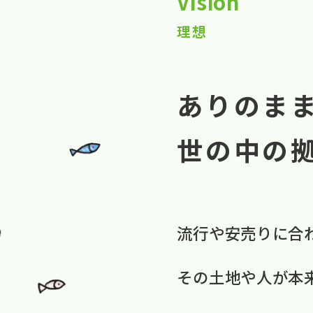
Vision
理想
ありのま
世の中の
流行や​安売りに​合
​その​土地や​人が​