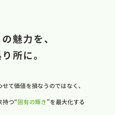
まの魅力を、
拠り所に。
わせて​価値を​損なうのではなく、
本来持つ“
固有の​輝き
”を​最大化する​