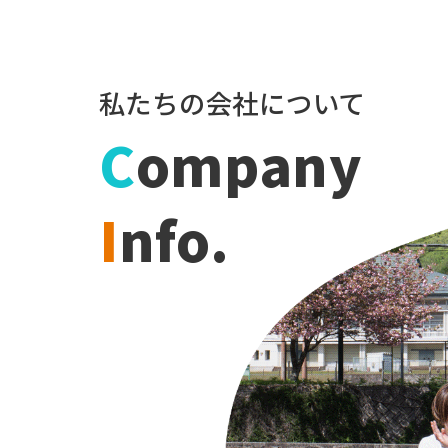
私たちの会社について
C
ompany
I
nfo.