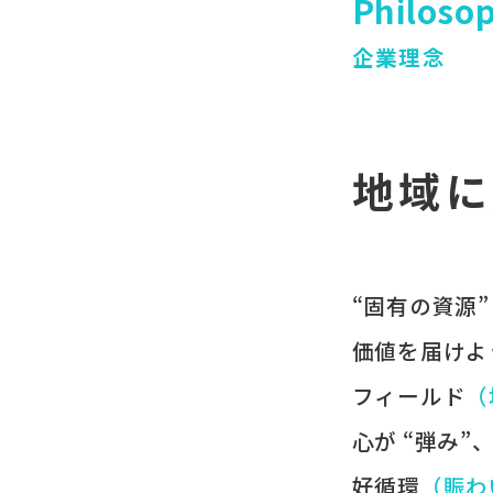
Philoso
企業理念
地域に
“固有の​資源”
価値を​届けよ
フィールド
​
心が​ “弾み”
好循環
​（賑