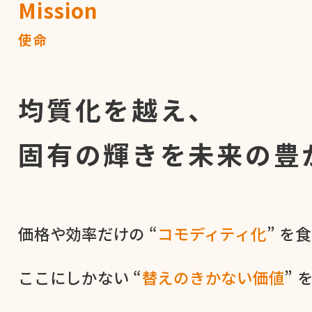
Mission
使命
均質化を越え、
固有の輝きを
未来の豊
価格や​効率だけの​ “
コモディティ化
” を​
ここに​しかない​ “
替えの​きかない​価値
” 