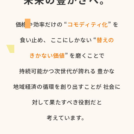
価格や​効率だけの​ “
コモディティ化
” を​
食い​止め、
ここに​しかない​ “
替えの​
きかない​価値
” を​磨く​ことで
持続可能かつ次世代が​誇れる
豊かな​
地域経済の​循環を​創り出すことが
社会に​
対して​果た​すべき役割だと​
考えています。​