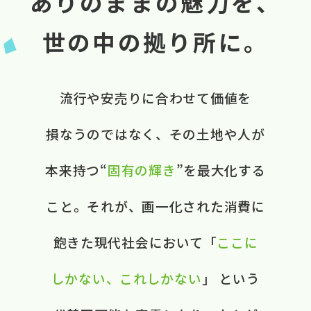
ありのままの魅力を、
世の中の拠り所に。
流行や​安売りに​合わせて​価値を​
損なうのではなく、​ ​その​土地や​人が​
本来​持つ“
固有の​輝き
”を​最大化する​
こと。​ それが、​画一化された​消費に​
飽きた​現代社会に​おいて​ ​「
ここに​
しかない、​これしかない
」 と​いう​