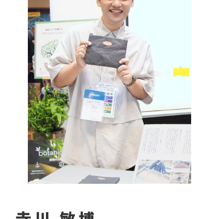
寺川 敏博