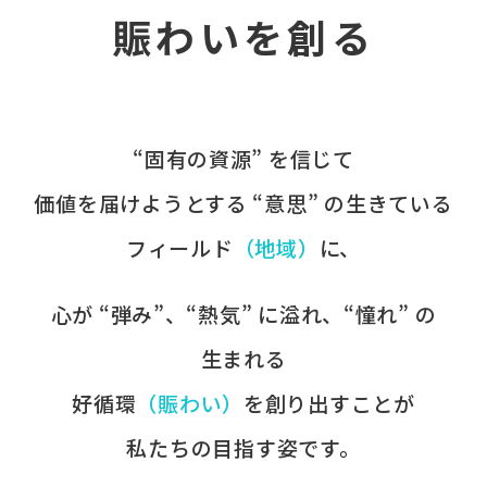
賑わいを創る
“固有の​資源” を​信じて
価値を​届けようとする​ “意思” の​生きている
フィールド
​（地域）
に、​
心が​ “弾み”、​“熱気” に​溢れ、​“憧れ” の​
生まれる
好循環
​（賑わい）
を​創り出すことが
​私たちの​目指す姿です。​