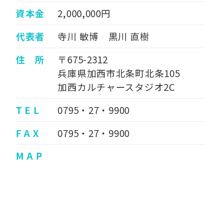
資本金
2,000,000円
代表者
寺川 敏博 黒川 直樹
住 所
〒675-2312
兵庫県加西市北条町北条105
加西カルチャースタジオ2C
T E L
0795・27・9900
F A X
0795・27・9900
M A P