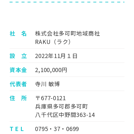
社 名
株式会社多可町地域商社
RAKU（ラク）
設 立
2022年11月１日
資本金
2,100,000円
代表者
寺川 敏博
住 所
〒677-0121
兵庫県多可郡多可町
八千代区中野間363-14
T E L
0795・37・0699