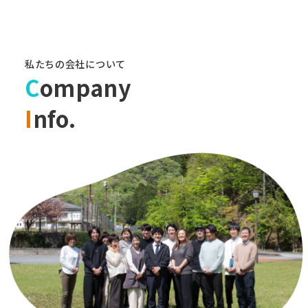
私たちの会社について
C
ompany
I
nfo.