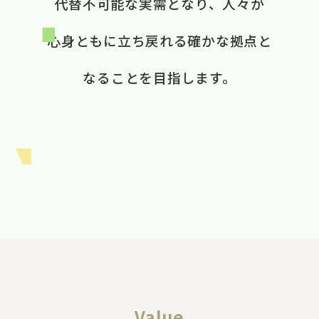
代替不可能な​実需と​なり、​ 人々が​
心身ともに​立ち戻れる​ 確かな​拠点と​
なる​ことを​目指します。​
Value