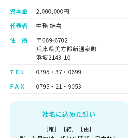
資本金
2,000,000円
代表者
中務 結喜
住 所
〒669-6702
兵庫県美方郡新温泉町
浜坂2143-10
T E L
0795・37・0699
F A X
0795・21・9053
社名に込めた想い
［唯］［結］［由］