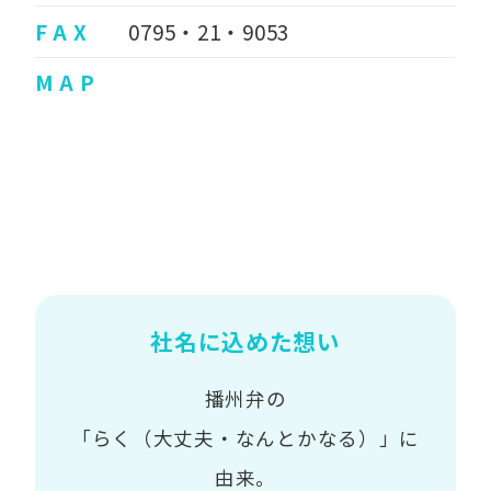
F A X
0795・21・9053
M A P
社名に込めた想い
播州弁の
「らく（大丈夫・なんとかなる）」に
由来。