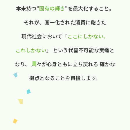
本来持つ“
固有の​輝き
”を​最大化する​こと。
それが、​画一化された​消費に​飽きた​
現代社会に​おいて
​「
ここに​しかない、​
これしかない
」
と​いう​代替不可能な​実需と​
なり、
人々が​心身ともに​立ち戻れる
確かな​
拠点と​なる​ことを​目指します。​