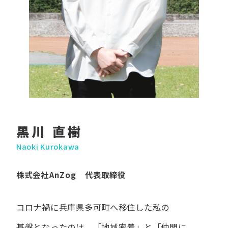
黒川 直樹
Naoki Kurokawa
株式会社AnZog 代表取締役
コロナ禍に​兵庫県多可町へ​移住した​私の​
基盤となったのは、
「地域密着」と​「仲間に​