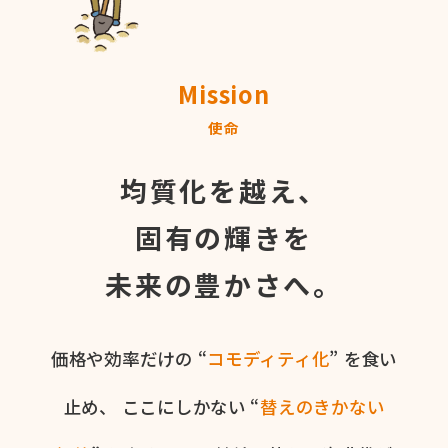
Mission
使命
均質化を越え、
固有の輝きを
未来の豊かさへ。
価格や​効率だけの​ “
コモディティ化
” を​食い​
止め、
ここに​しかない​ “
替えの​きかない​