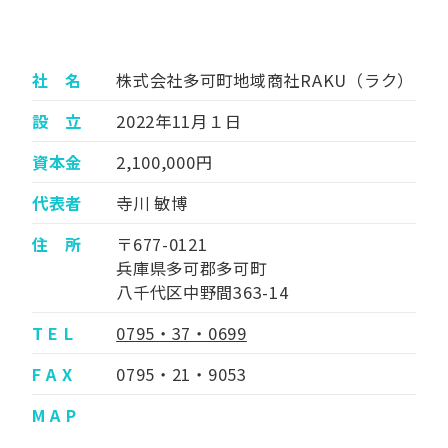
社 名
株式会社多可町地域商社RAKU（ラク）
設 立
2022年11月１日
資本金
2,100,000円
代表者
寺川 敏博
住 所
〒677-0121
兵庫県多可郡多可町
八千代区中野間363-14
T E L
0795・37・0699
F A X
0795・21・9053
M A P