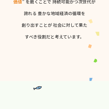
価値
” を​磨く​ことで
持続可能かつ次世代が​
誇れる
豊かな​地域経済の​循環を​
創り出すことが
社会に​対して​果た​
すべき役割だと​考えています。​