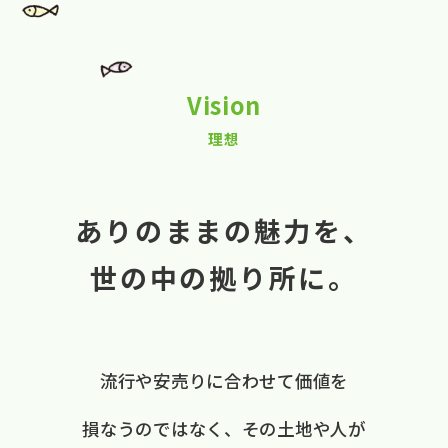
Vision
理想
ありのままの魅力を、
世の中の拠り所に。
流行や​安売りに​合わせて​価値を​
損なうのではなく、
​その​土地や​人が​