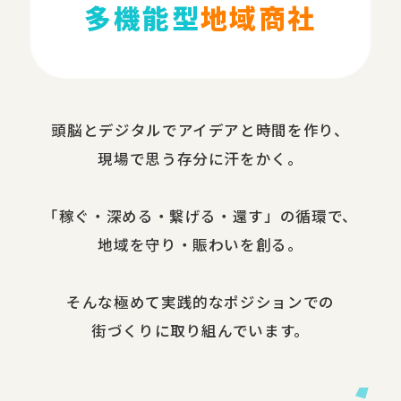
多機能型
地域商社
頭脳と​デジタルで​アイデアと​時間を​作り、​
現場で​思う​存分に​汗を​かく。
​「稼ぐ・​深める​・繋げる・還す」の​循環で、​
地域を​守り・​賑わいを​創る。
​そんな​極めて​実践的な​ポジションでの​
街づくりに​取り組んでいます。​