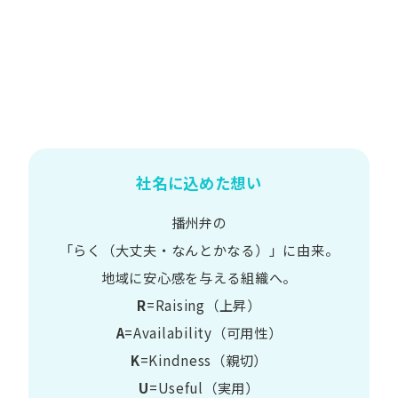
社名に込めた想い
播州弁の
​「らく​（大丈夫・なんとかなる）」に​由来。
地域に​安心感を​与える​組織へ。
R
=Raising（上昇）
A
=Availability​（可用性）
K
=Kindness​（親切）
U
=Useful​（実用）​