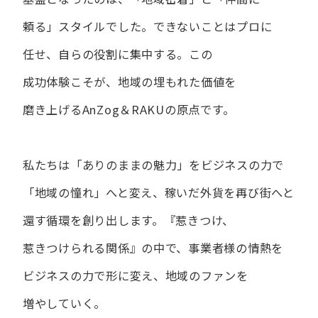
頼る」スタイルでした。
できない​ことは​プロに​
任せ、​自らの​役割に​集中する。
この​
成功体験こそが、​地域の​埋もれた​価値を​
磨き上げる​AnZog＆RAKUの​原点です。
私たちは​「ありの​ままの​魅力」を​ビジネスの​力で​
「地域の​憧れ」へと​変え、
稼いだ外貨を​再び街へと​
還す循環を​創り出します。
『惹きつけ、​
惹きつけられる​関係』の​中で、​事業者様の​情熱を​
ビジネスの​力で​形に​変え、
地域の​ファンを​
増やしていく。