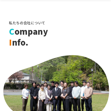
私たちの会社について
C
ompany
I
nfo.