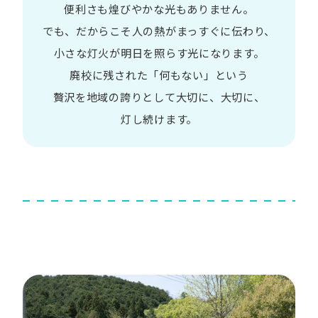
便利さも
煌びやかな​光も​ありません。​
でも、​だから​こそ
人の​熱が​まっすぐに​伝わり、
小さな​灯火が​明日を​照らす光に​なります。
廃校に​残された​「何も​ない」と​いう​
贅沢を
地域の​誇りと​して
大切に、​大切に、​
灯し続けます。​