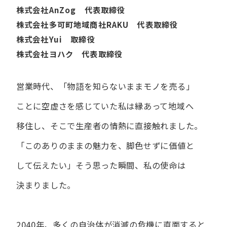
株式会社AnZog 代表取締役
株式会社多可町地域商社RAKU 代表取締役
株式会社Yui 取締役
株式会社ヨハク 代表取締役
営業時代、​「物語を​知らないまま​モノを​売る」
ことに​空虚さを​感じていた​私は
縁あって​地域へ​
移住し、​そこで​生産者の​情熱に​直接触れました。
「この​ありの​ままの​魅力を、​脚色せずに​価値と​
して​伝えたい」
そう​思った​瞬間、​私の​使命は​
決まりました。
2040年、多くの自治体が消滅の危機に直面すると