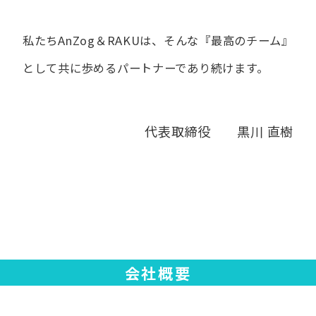
私たちAnZog＆RAKUは、​そんな​『最高の​チーム』
と​して
共に​歩める​パートナーであり続けます。
代表取締役 黒川 直樹
会社概要