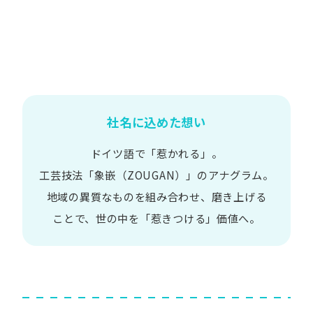
社名に込めた想い
ドイツ語で​「惹かれる」。
工芸技法​「象嵌​（ZOUGAN）」の​アナグラム。
地域の​異質な​ものを​組み合わせ、
磨き上げる​
ことで、
世の​中を​「惹きつける」価値へ。​