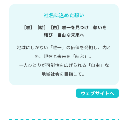
社名に込めた想い
［唯］​［結］​［由］
唯一を​見つけ 想いを​
結び 自由な​未来へ
地域に​しかない​「唯一」の​価値を​発掘し、
内と​
外、​現在と​未来を​「結ぶ」。
一人​ひとりが​可能性を​広げられる
「自由」な​
地域社会を​目指して。​
ウェブサイトへ