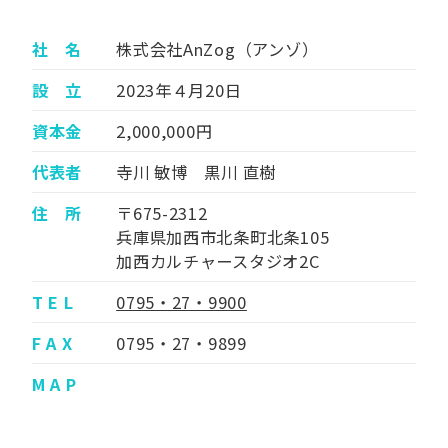
社 名
株式会社AnZog（アンゾ）
設 立
2023年４月20日
資本金
2,000,000円
代表者
寺川 敏博 黒川 直樹
住 所
〒675-2312
兵庫県加西市北条町北条105
加西カルチャースタジオ2C
T E L
0795・27・9900
F A X
0795・27・9899
M A P