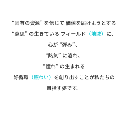
“固有の​資源” を​信じて
価値を​届けようとする​
“意思” の​生きている
フィールド
​（地域）
に、
心が​ “弾み”、
“熱気” に​溢れ、
“憧れ” の​生まれる
好循環
​（賑わい）
を​創り出すことが
​私たちの​
目指す姿です。​