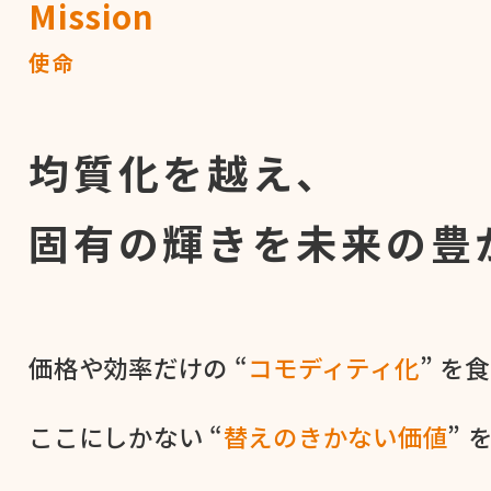
Mission
使命
均質化を越え、
固有の輝きを
未来の豊
価格や​効率だけの​ “
コモディティ化
” を​
ここに​しかない​ “
替えの​きかない​価値
” 