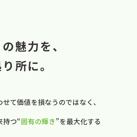
まの魅力を、
拠り所に。
わせて​価値を​損なうのではなく、
本来持つ“
固有の​輝き
”を​最大化する​