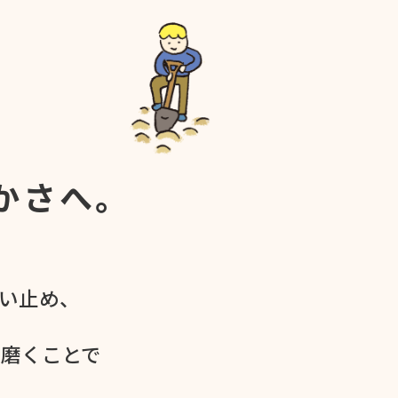
かさへ。
食い​止め、
を​磨く​ことで