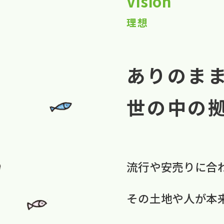
Vision
理想
ありのま
世の中の
流行や​安売りに​合
​その​土地や​人が​