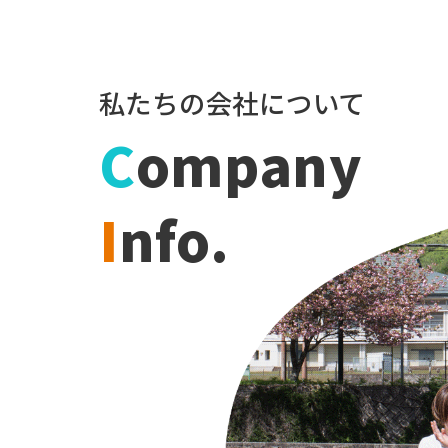
私たちの会社について
C
ompany
I
nfo.