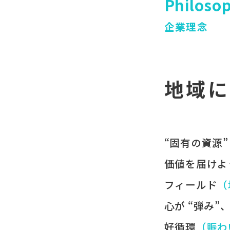
Philoso
企業理念
地域に
“固有の​資源”
価値を​届けよ
フィールド
​
心が​ “弾み”
好循環
​（賑