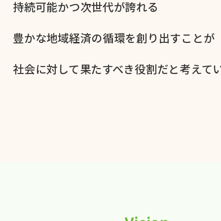
持続可能かつ次世代が​誇れる
豊かな​地域経済の​循環を​創り出すことが
社会に​対して​果た​すべき役割だと​考えてい