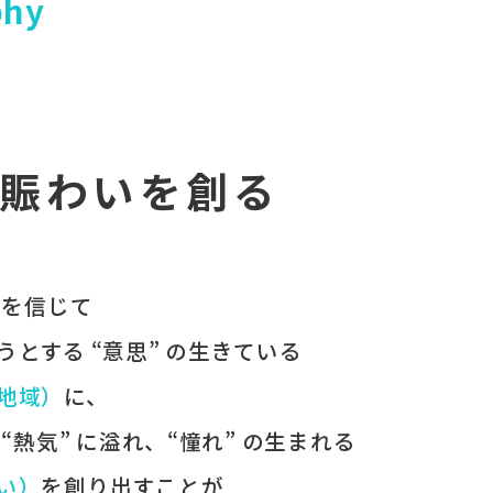
phy
賑わいを創る
 を​信じて
うとする​ “意思” の​生きている
（地域）
に、
、
“熱気” に​溢れ、
“憧れ” の​生まれる
わい）
を​創り出すことが