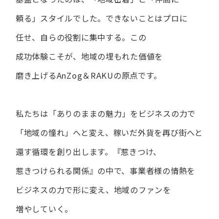
頼る」スタイルでした。
できない​ことは​プロに​
任せ、​自らの​役割に​集中する。
この​
成功体験こそが、​地域の​埋もれた​価値を​
磨き上げる​AnZog＆RAKUの​原点です。
私たちは​「ありの​ままの​魅力」を​ビジネスの​力で​
「地域の​憧れ」へと​変え、
稼いだ外貨を​再び街へと​
還す循環を​創り出します。
『惹きつけ、​
惹きつけられる​関係』の​中で、​事業者様の​情熱を​
ビジネスの​力で​形に​変え、
地域の​ファンを​
増やしていく。