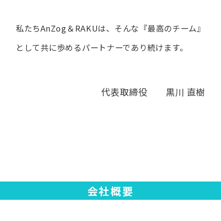
私たちAnZog＆RAKUは、​そんな​『最高の​チーム』
と​して
共に​歩める​パートナーであり続けます。
代表取締役 黒川 直樹
会社概要