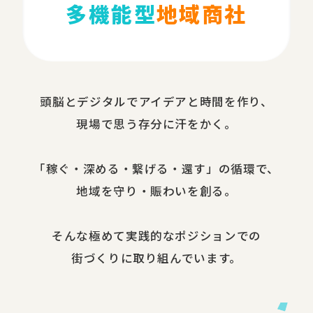
多機能型
地域商社
頭脳と​デジタルで​アイデアと​時間を​作り、​
現場で​思う​存分に​汗を​かく。
​「稼ぐ・​深める​・繋げる・還す」の​循環で、​
地域を​守り・​賑わいを​創る。
​そんな​極めて​実践的な​ポジションでの​
街づくりに​取り組んでいます。​