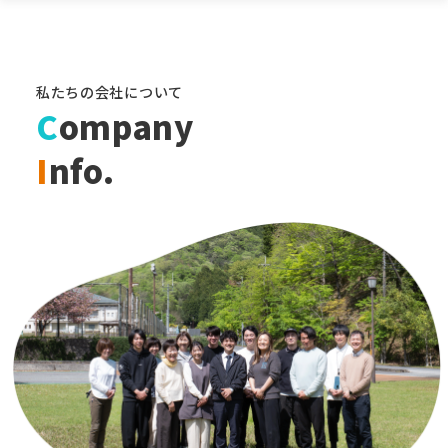
私たちの会社について
C
ompany
I
nfo.