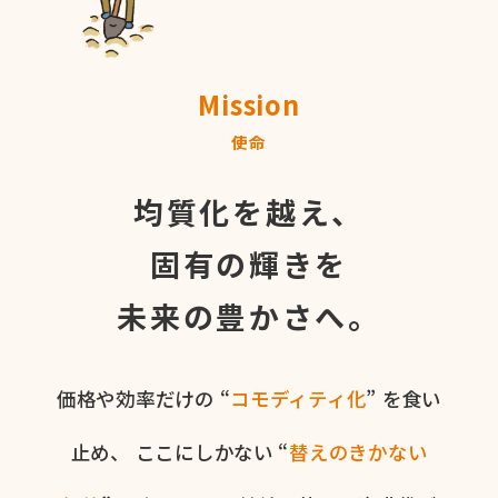
Mission
使命
均質化を越え、
固有の輝きを
未来の豊かさへ。
価格や​効率だけの​ “
コモディティ化
” を​食い​
止め、
ここに​しかない​ “
替えの​きかない​