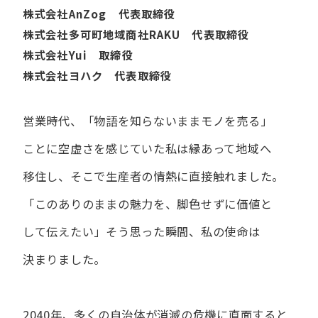
株式会社AnZog 代表取締役
株式会社多可町地域商社RAKU 代表取締役
株式会社Yui 取締役
株式会社ヨハク 代表取締役
営業時代、​「物語を​知らないまま​モノを​売る」
ことに​空虚さを​感じていた​私は
縁あって​地域へ​
移住し、​そこで​生産者の​情熱に​直接触れました。
「この​ありの​ままの​魅力を、​脚色せずに​価値と​
して​伝えたい」
そう​思った​瞬間、​私の​使命は​
決まりました。
2040年、多くの自治体が消滅の危機に直面すると