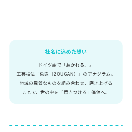
社名に込めた想い
ドイツ語で​「惹かれる」。
工芸技法​「象嵌​（ZOUGAN）」の​アナグラム。
地域の​異質な​ものを​組み合わせ、
磨き上げる​
ことで、
世の​中を​「惹きつける」価値へ。​