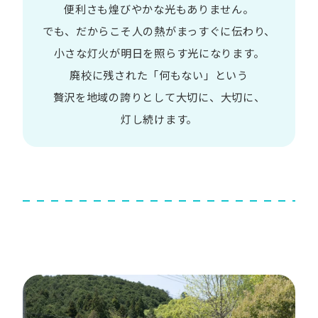
便利さも
煌びやかな​光も​ありません。​
でも、​だから​こそ
人の​熱が​まっすぐに​伝わり、
小さな​灯火が​明日を​照らす光に​なります。
廃校に​残された​「何も​ない」と​いう​
贅沢を
地域の​誇りと​して
大切に、​大切に、​
灯し続けます。​