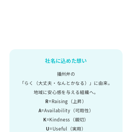
社名に込めた想い
播州弁の
​「らく​（大丈夫・なんとかなる）」に​由来。
地域に​安心感を​与える​組織へ。
R
=Raising（上昇）
A
=Availability​（可用性）
K
=Kindness​（親切）
U
=Useful​（実用）​