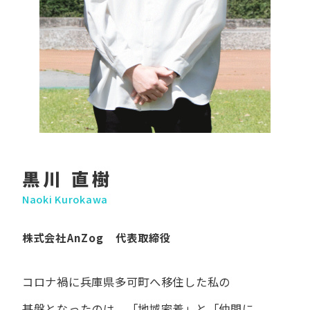
黒川 直樹
Naoki Kurokawa
株式会社AnZog 代表取締役
コロナ禍に​兵庫県多可町へ​移住した​私の​
基盤となったのは、
「地域密着」と​「仲間に​