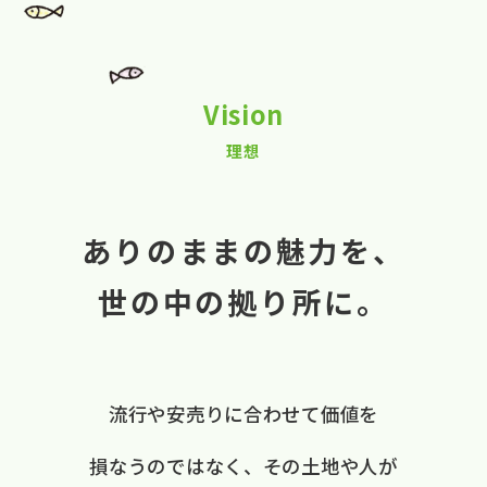
Vision
理想
ありのままの魅力を、
世の中の拠り所に。
流行や​安売りに​合わせて​価値を​
損なうのではなく、
​その​土地や​人が​