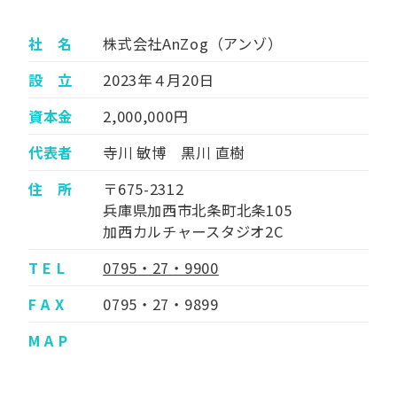
社 名
株式会社AnZog（アンゾ）
設 立
2023年４月20日
資本金
2,000,000円
代表者
寺川 敏博 黒川 直樹
住 所
〒675-2312
兵庫県加西市北条町北条105
加西カルチャースタジオ2C
T E L
0795・27・9900
F A X
0795・27・9899
M A P