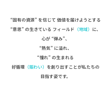
“固有の​資源” を​信じて
価値を​届けようとする​
“意思” の​生きている
フィールド
​（地域）
に、
心が​ “弾み”、
“熱気” に​溢れ、
“憧れ” の​生まれる
好循環
​（賑わい）
を​創り出すことが
​私たちの​
目指す姿です。​