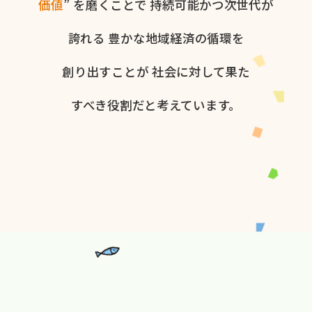
価値
” を​磨く​ことで
持続可能かつ次世代が​
誇れる
豊かな​地域経済の​循環を​
創り出すことが
社会に​対して​果た​
すべき役割だと​考えています。​