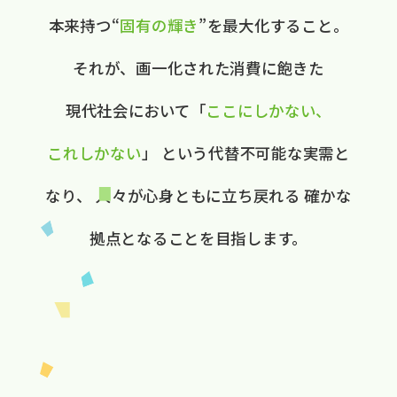
本来持つ“
固有の​輝き
”を​最大化する​こと。
それが、​画一化された​消費に​飽きた​
現代社会に​おいて
​「
ここに​しかない、​
これしかない
」
と​いう​代替不可能な​実需と​
なり、
人々が​心身ともに​立ち戻れる
確かな​
拠点と​なる​ことを​目指します。​