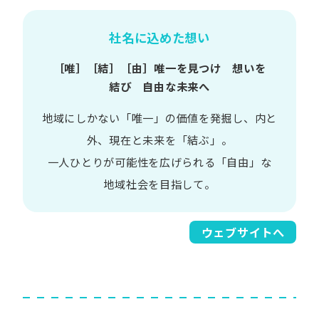
社名に込めた想い
［唯］​［結］​［由］
唯一を​見つけ 想いを​
結び 自由な​未来へ
地域に​しかない​「唯一」の​価値を​発掘し、
内と​
外、​現在と​未来を​「結ぶ」。
一人​ひとりが​可能性を​広げられる
「自由」な​
地域社会を​目指して。​
ウェブサイトへ