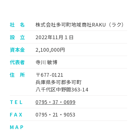
社 名
株式会社多可町地域商社RAKU（ラク）
設 立
2022年11月１日
資本金
2,100,000円
代表者
寺川 敏博
住 所
〒677-0121
兵庫県多可郡多可町
八千代区中野間363-14
T E L
0795・37・0699
F A X
0795・21・9053
M A P