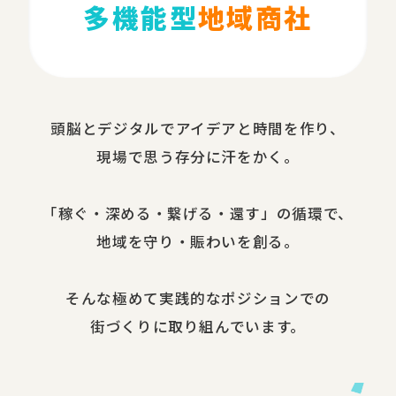
多機能型
地域商社
頭脳と​デジタルで​アイデアと​時間を​作り、​
現場で​思う​存分に​汗を​かく。
​「稼ぐ・​深める​・繋げる・還す」の​循環で、​
地域を​守り・​賑わいを​創る。
​そんな​極めて​実践的な​ポジションでの​
街づくりに​取り組んでいます。​