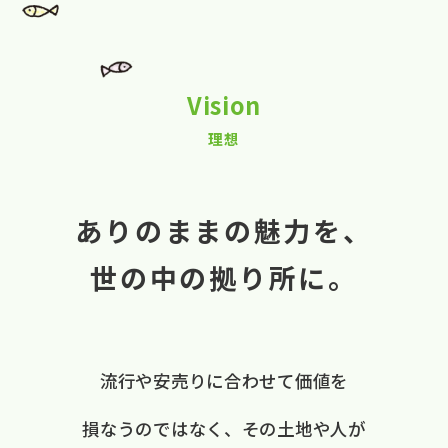
Vision
理想
ありのままの魅力を、
世の中の拠り所に。
流行や​安売りに​合わせて​価値を​
損なうのではなく、
​その​土地や​人が​