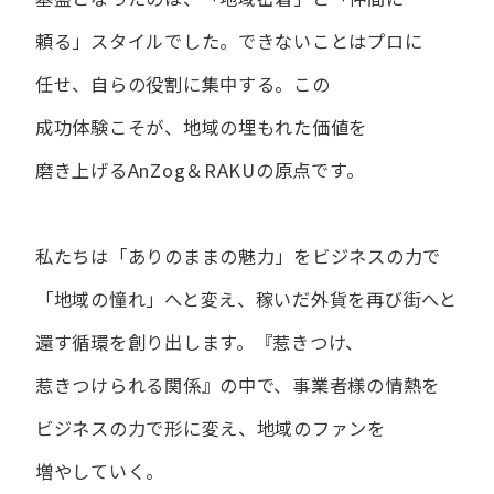
頼る」スタイルでした。
できない​ことは​プロに​
任せ、​自らの​役割に​集中する。
この​
成功体験こそが、​地域の​埋もれた​価値を​
磨き上げる​AnZog＆RAKUの​原点です。
私たちは​「ありの​ままの​魅力」を​ビジネスの​力で​
「地域の​憧れ」へと​変え、
稼いだ外貨を​再び街へと​
還す循環を​創り出します。
『惹きつけ、​
惹きつけられる​関係』の​中で、​事業者様の​情熱を​
ビジネスの​力で​形に​変え、
地域の​ファンを​
増やしていく。