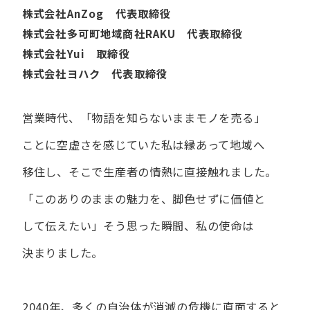
株式会社AnZog 代表取締役
株式会社多可町地域商社RAKU 代表取締役
株式会社Yui 取締役
株式会社ヨハク 代表取締役
営業時代、​「物語を​知らないまま​モノを​売る」
ことに​空虚さを​感じていた​私は
縁あって​地域へ​
移住し、​そこで​生産者の​情熱に​直接触れました。
「この​ありの​ままの​魅力を、​脚色せずに​価値と​
して​伝えたい」
そう​思った​瞬間、​私の​使命は​
決まりました。
2040年、多くの自治体が消滅の危機に直面すると