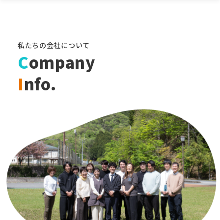
私たちの会社について
C
ompany
I
nfo.