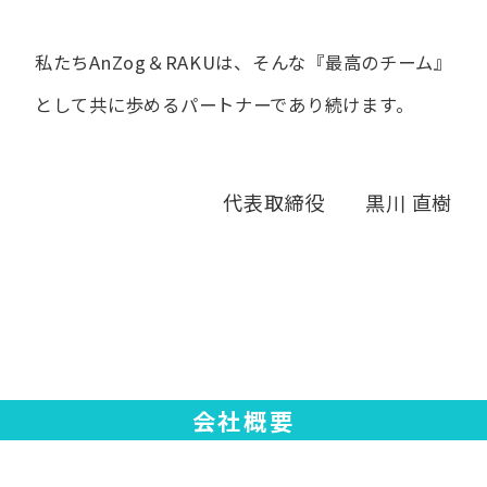
私たちAnZog＆RAKUは、​そんな​『最高の​チーム』
と​して
共に​歩める​パートナーであり続けます。
代表取締役 黒川 直樹
会社概要