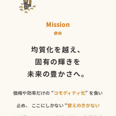
Mission
使命
均質化を越え、
固有の輝きを
未来の豊かさへ。
価格や​効率だけの​ “
コモディティ化
” を​食い​
止め、
ここに​しかない​ “
替えの​きかない​