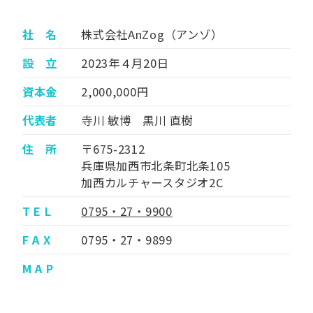
社 名
株式会社AnZog（アンゾ）
設 立
2023年４月20日
資本金
2,000,000円
代表者
寺川 敏博 黒川 直樹
住 所
〒675-2312
兵庫県加西市北条町北条105
加西カルチャースタジオ2C
T E L
0795・27・9900
F A X
0795・27・9899
M A P