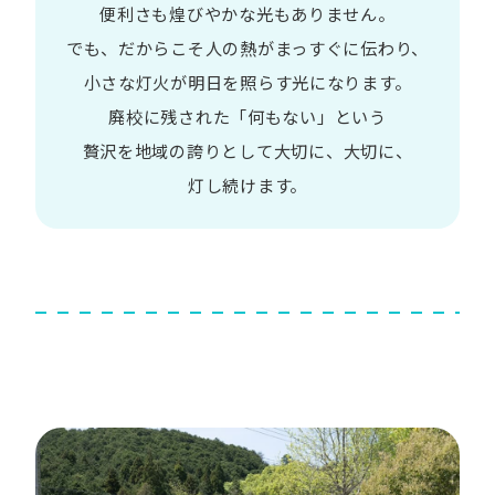
便利さも
煌びやかな​光も​ありません。​
でも、​だから​こそ
人の​熱が​まっすぐに​伝わり、
小さな​灯火が​明日を​照らす光に​なります。
廃校に​残された​「何も​ない」と​いう​
贅沢を
地域の​誇りと​して
大切に、​大切に、​
灯し続けます。​