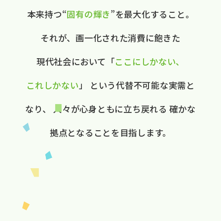
本来持つ“
固有の​輝き
”を​最大化する​こと。
それが、​画一化された​消費に​飽きた​
現代社会に​おいて
​「
ここに​しかない、​
これしかない
」
と​いう​代替不可能な​実需と​
なり、
人々が​心身ともに​立ち戻れる
確かな​
拠点と​なる​ことを​目指します。​