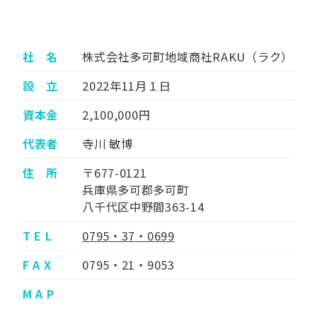
社 名
株式会社多可町地域商社RAKU（ラク）
設 立
2022年11月１日
資本金
2,100,000円
代表者
寺川 敏博
住 所
〒677-0121
兵庫県多可郡多可町
八千代区中野間363-14
T E L
0795・37・0699
F A X
0795・21・9053
M A P