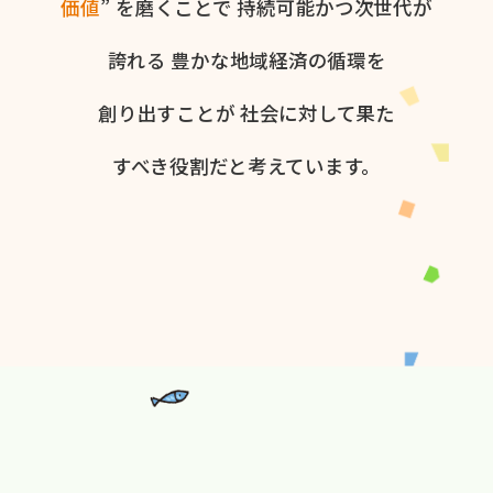
価値
” を​磨く​ことで
持続可能かつ次世代が​
誇れる
豊かな​地域経済の​循環を​
創り出すことが
社会に​対して​果た​
すべき役割だと​考えています。​