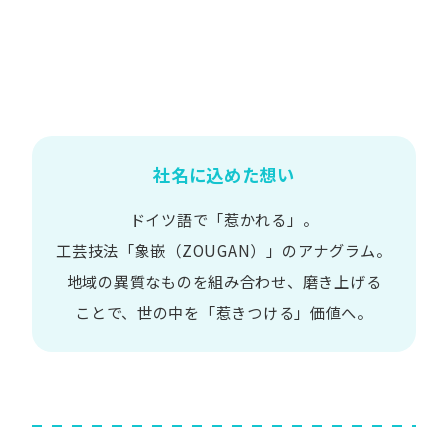
社名に込めた想い
ドイツ語で​「惹かれる」。
工芸技法​「象嵌​（ZOUGAN）」の​アナグラム。
地域の​異質な​ものを​組み合わせ、
磨き上げる​
ことで、
世の​中を​「惹きつける」価値へ。​