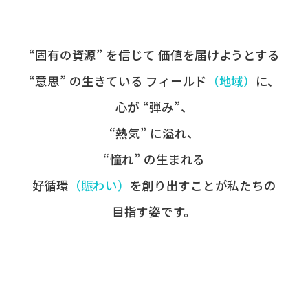
“固有の​資源” を​信じて
価値を​届けようとする​
“意思” の​生きている
フィールド
​（地域）
に、
心が​ “弾み”、
“熱気” に​溢れ、
“憧れ” の​生まれる
好循環
​（賑わい）
を​創り出すことが
​私たちの​
目指す姿です。​