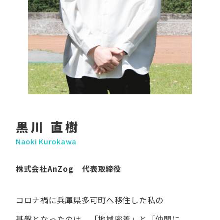
黒川 直樹
Naoki Kurokawa
株式会社AnZog 代表取締役
コロナ禍に​兵庫県多可町へ​移住した​私の​
基盤となったのは、
「地域密着」と​「仲間に​