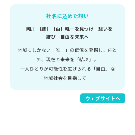
社名に込めた想い
［唯］​［結］​［由］
唯一を​見つけ 想いを​
結び 自由な​未来へ
地域に​しかない​「唯一」の​価値を​発掘し、
内と​
外、​現在と​未来を​「結ぶ」。
一人​ひとりが​可能性を​広げられる
「自由」な​
地域社会を​目指して。​
ウェブサイトへ