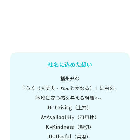
社名に込めた想い
播州弁の
​「らく​（大丈夫・なんとかなる）」に​由来。
地域に​安心感を​与える​組織へ。
R
=Raising（上昇）
A
=Availability​（可用性）
K
=Kindness​（親切）
U
=Useful​（実用）​