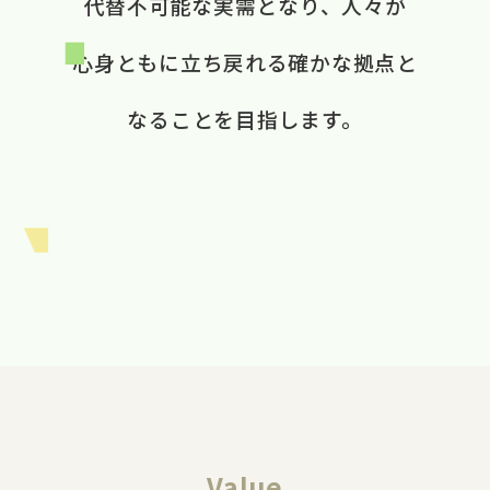
代替不可能な​実需と​なり、​ 人々が​
心身ともに​立ち戻れる​ 確かな​拠点と​
なる​ことを​目指します。​
Value