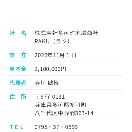
社 名
株式会社多可町地域商社
RAKU（ラク）
設 立
2022年11月１日
資本金
2,100,000円
代表者
寺川 敏博
住 所
〒677-0121
兵庫県多可郡多可町
八千代区中野間363-14
T E L
0795・37・0699