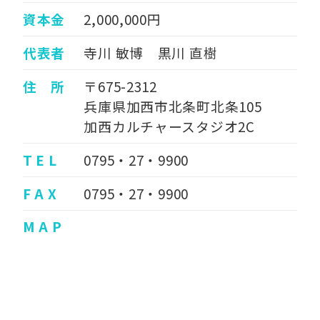
資本金
2,000,000円
代表者
寺川 敏博 黒川 直樹
住 所
〒675-2312
兵庫県加西市北条町北条105
加西カルチャースタジオ2C
T E L
0795・27・9900
F A X
0795・27・9900
M A P