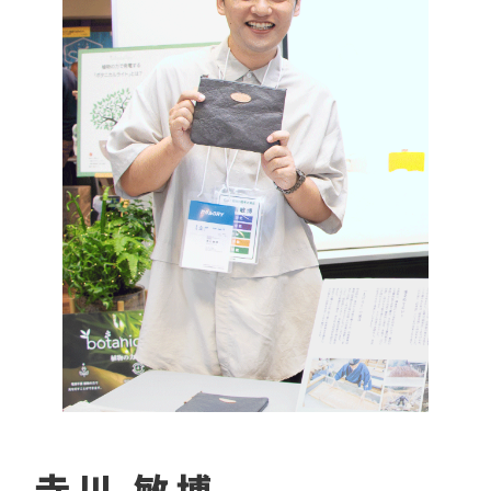
寺川 敏博