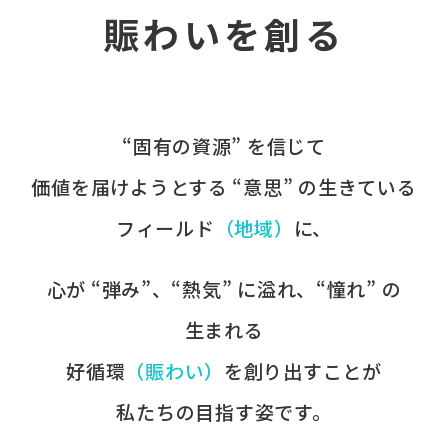
賑わいを創る
“固有の​資源” を​信じて
価値を​届けようとする​ “意思” の​生きている
フィールド
​（地域）
に、​
心が​ “弾み”、​“熱気” に​溢れ、​“憧れ” の​
生まれる
好循環
​（賑わい）
を​創り出すことが
​私たちの​目指す姿です。​