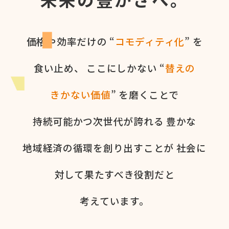
価格や​効率だけの​ “
コモディティ化
” を​
食い​止め、
ここに​しかない​ “
替えの​
きかない​価値
” を​磨く​ことで
持続可能かつ次世代が​誇れる
豊かな​
地域経済の​循環を​創り出すことが
社会に​
対して​果た​すべき役割だと​
考えています。​