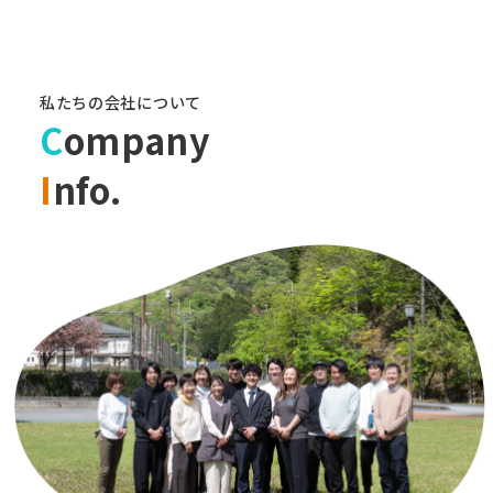
私たちの会社について
C
ompany
I
nfo.