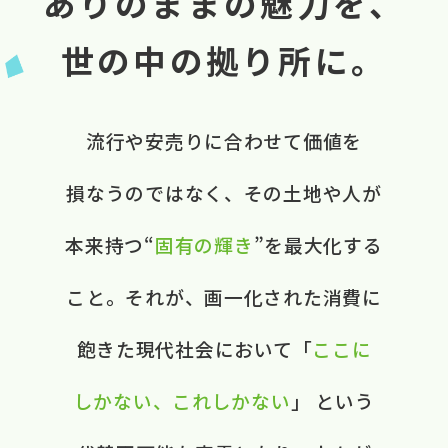
ありのままの魅力を、
世の中の拠り所に。
流行や​安売りに​合わせて​価値を​
損なうのではなく、​ ​その​土地や​人が​
本来​持つ“
固有の​輝き
”を​最大化する​
こと。​ それが、​画一化された​消費に​
飽きた​現代社会に​おいて​ ​「
ここに​
しかない、​これしかない
」 と​いう​