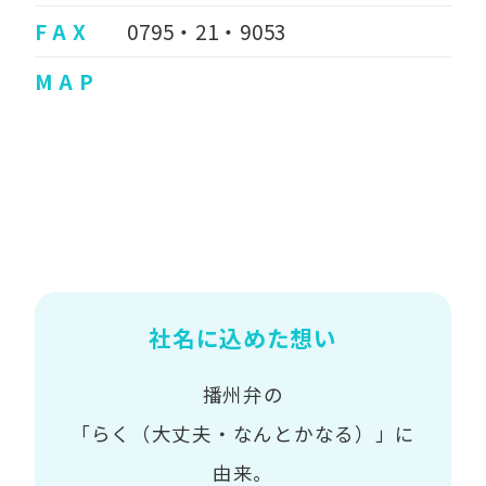
F A X
0795・21・9053
M A P
社名に込めた想い
播州弁の
「らく（大丈夫・なんとかなる）」に
由来。