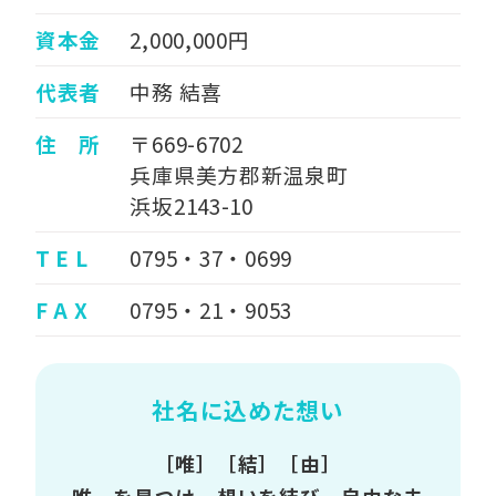
資本金
2,000,000円
代表者
中務 結喜
住 所
〒669-6702
兵庫県美方郡新温泉町
浜坂2143-10
T E L
0795・37・0699
F A X
0795・21・9053
社名に込めた想い
［唯］［結］［由］