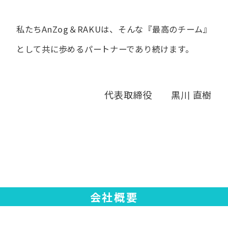
私たちAnZog＆RAKUは、​そんな​『最高の​チーム』
と​して
共に​歩める​パートナーであり続けます。
代表取締役 黒川 直樹
会社概要