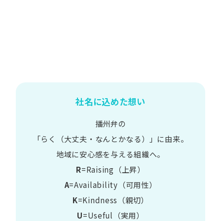
社名に込めた想い
播州弁の
​「らく​（大丈夫・なんとかなる）」に​由来。
地域に​安心感を​与える​組織へ。
R
=Raising（上昇）
A
=Availability​（可用性）
K
=Kindness​（親切）
U
=Useful​（実用）​