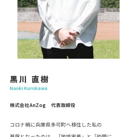
黒川 直樹
Naoki Kurokawa
株式会社AnZog 代表取締役
コロナ禍に​兵庫県多可町へ​移住した​私の​
基盤となったのは、
「地域密着」と​「仲間に​