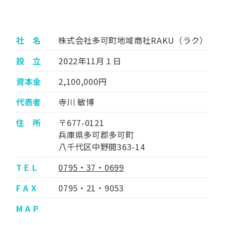
社 名
株式会社多可町地域商社RAKU（ラク）
設 立
2022年11月１日
資本金
2,100,000円
代表者
寺川 敏博
住 所
〒677-0121
兵庫県多可郡多可町
八千代区中野間363-14
T E L
0795・37・0699
F A X
0795・21・9053
M A P