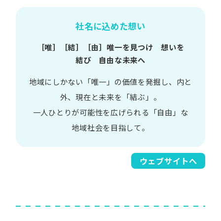
社名に込めた想い
［唯］​［結］​［由］
唯一を​見つけ 想いを​
結び 自由な​未来へ
地域に​しかない​「唯一」の​価値を​発掘し、
内と​
外、​現在と​未来を​「結ぶ」。
一人​ひとりが​可能性を​広げられる
「自由」な​
地域社会を​目指して。​
ウェブサイトへ