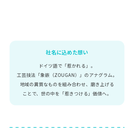
社名に込めた想い
ドイツ語で​「惹かれる」。
工芸技法​「象嵌​（ZOUGAN）」の​アナグラム。
地域の​異質な​ものを​組み合わせ、
磨き上げる​
ことで、
世の​中を​「惹きつける」価値へ。​