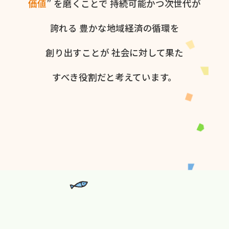
価値
” を​磨く​ことで
持続可能かつ次世代が​
誇れる
豊かな​地域経済の​循環を​
創り出すことが
社会に​対して​果た​
すべき役割だと​考えています。​