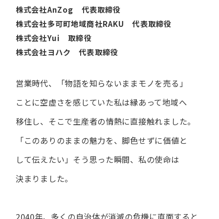
株式会社AnZog 代表取締役
株式会社多可町地域商社RAKU 代表取締役
株式会社Yui 取締役
株式会社ヨハク 代表取締役
営業時代、​「物語を​知らないまま​モノを​売る」
ことに​空虚さを​感じていた​私は
縁あって​地域へ​
移住し、​そこで​生産者の​情熱に​直接触れました。
「この​ありの​ままの​魅力を、​脚色せずに​価値と​
して​伝えたい」
そう​思った​瞬間、​私の​使命は​
決まりました。
2040年、多くの自治体が消滅の危機に直面すると