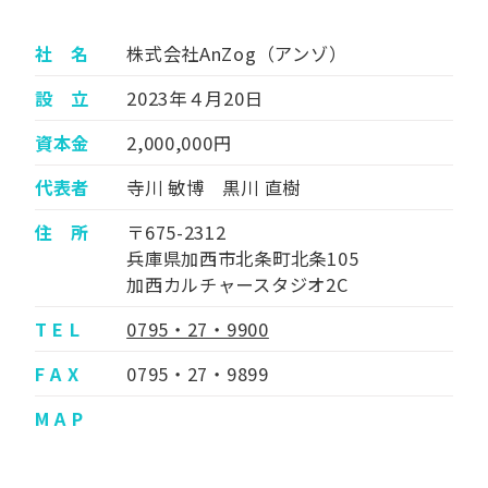
社 名
株式会社AnZog（アンゾ）
設 立
2023年４月20日
資本金
2,000,000円
代表者
寺川 敏博 黒川 直樹
住 所
〒675-2312
兵庫県加西市北条町北条105
加西カルチャースタジオ2C
T E L
0795・27・9900
F A X
0795・27・9899
M A P