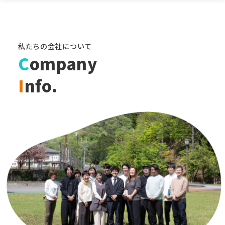
私たちの会社について
C
ompany
I
nfo.