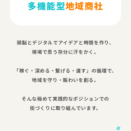
多機能型
地域商社
頭脳と​デジタルで​アイデアと​時間を​作り、​
現場で​思う​存分に​汗を​かく。
​「稼ぐ・​深める​・繋げる・還す」の​循環で、​
地域を​守り・​賑わいを​創る。
​そんな​極めて​実践的な​ポジションでの​
街づくりに​取り組んでいます。​