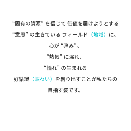
“固有の​資源” を​信じて
価値を​届けようとする​
“意思” の​生きている
フィールド
​（地域）
に、
心が​ “弾み”、
“熱気” に​溢れ、
“憧れ” の​生まれる
好循環
​（賑わい）
を​創り出すことが
​私たちの​
目指す姿です。​