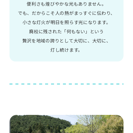
便利さも
煌びやかな​光も​ありません。​
でも、​だから​こそ
人の​熱が​まっすぐに​伝わり、
小さな​灯火が​明日を​照らす光に​なります。
廃校に​残された​「何も​ない」と​いう​
贅沢を
地域の​誇りと​して
大切に、​大切に、​
灯し続けます。​