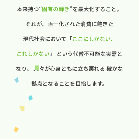
本来持つ“
固有の​輝き
”を​最大化する​こと。
それが、​画一化された​消費に​飽きた​
現代社会に​おいて
​「
ここに​しかない、​
これしかない
」
と​いう​代替不可能な​実需と​
なり、
人々が​心身ともに​立ち戻れる
確かな​
拠点と​なる​ことを​目指します。​