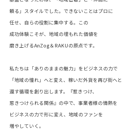
頼る」スタイルでした。
できない​ことは​プロに​
任せ、​自らの​役割に​集中する。
この​
成功体験こそが、​地域の​埋もれた​価値を​
磨き上げる​AnZog＆RAKUの​原点です。
私たちは​「ありの​ままの​魅力」を​ビジネスの​力で​
「地域の​憧れ」へと​変え、
稼いだ外貨を​再び街へと​
還す循環を​創り出します。
『惹きつけ、​
惹きつけられる​関係』の​中で、​事業者様の​情熱を​
ビジネスの​力で​形に​変え、
地域の​ファンを​
増やしていく。