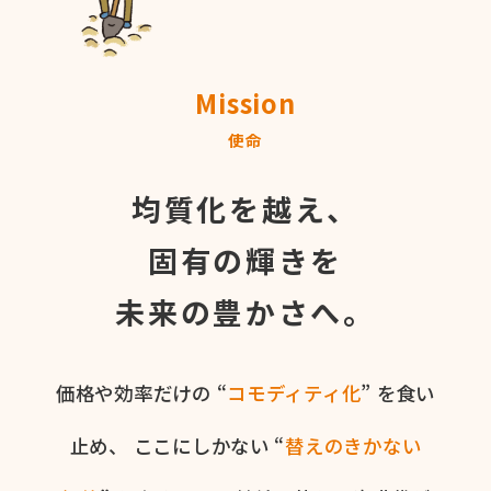
Mission
使命
均質化を越え、
固有の輝きを
未来の豊かさへ。
価格や​効率だけの​ “
コモディティ化
” を​食い​
止め、
ここに​しかない​ “
替えの​きかない​