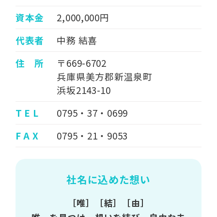
資本金
2,000,000円
代表者
中務 結喜
住 所
〒669-6702
兵庫県美方郡新温泉町
浜坂2143-10
T E L
0795・37・0699
F A X
0795・21・9053
社名に込めた想い
［唯］［結］［由］