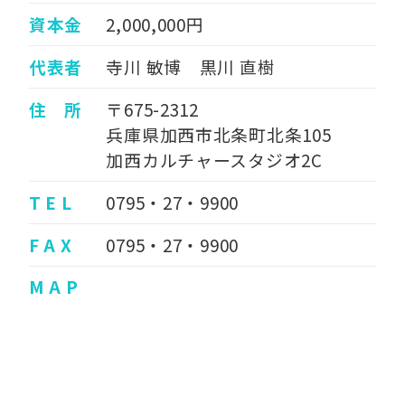
資本金
2,000,000円
代表者
寺川 敏博 黒川 直樹
住 所
〒675-2312
兵庫県加西市北条町北条105
加西カルチャースタジオ2C
T E L
0795・27・9900
F A X
0795・27・9900
M A P