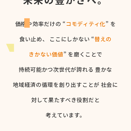
価格や​効率だけの​ “
コモディティ化
” を​
食い​止め、
ここに​しかない​ “
替えの​
きかない​価値
” を​磨く​ことで
持続可能かつ次世代が​誇れる
豊かな​
地域経済の​循環を​創り出すことが
社会に​
対して​果た​すべき役割だと​
考えています。​