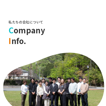
私たちの会社について
C
ompany
I
nfo.