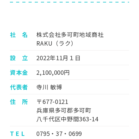
社 名
株式会社多可町地域商社
RAKU（ラク）
設 立
2022年11月１日
資本金
2,100,000円
代表者
寺川 敏博
住 所
〒677-0121
兵庫県多可郡多可町
八千代区中野間363-14
T E L
0795・37・0699