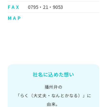
F A X
0795・21・9053
M A P
社名に込めた想い
播州弁の
「らく（大丈夫・なんとかなる）」に
由来。