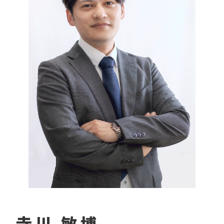
寺川 敏博