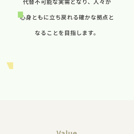
代替不可能な​実需と​なり、​ 人々が​
心身ともに​立ち戻れる​ 確かな​拠点と​
なる​ことを​目指します。​
Value