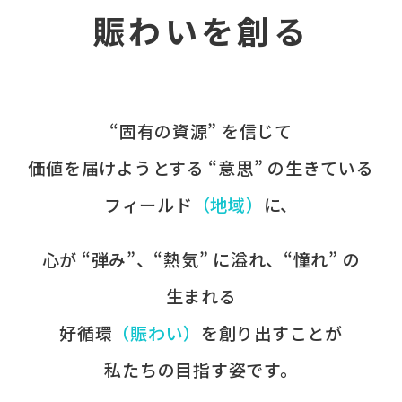
賑わいを創る
“固有の​資源” を​信じて
価値を​届けようとする​ “意思” の​生きている
フィールド
​（地域）
に、​
心が​ “弾み”、​“熱気” に​溢れ、​“憧れ” の​
生まれる
好循環
​（賑わい）
を​創り出すことが
​私たちの​目指す姿です。​