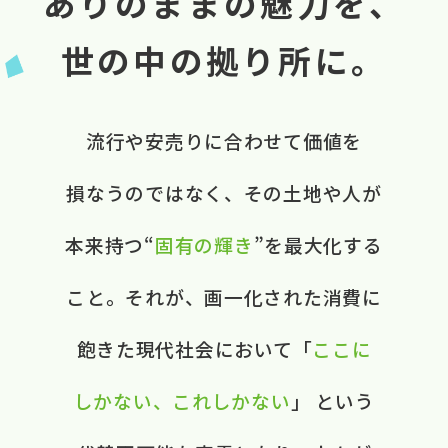
ありのままの魅力を、
世の中の拠り所に。
流行や​安売りに​合わせて​価値を​
損なうのではなく、​ ​その​土地や​人が​
本来​持つ“
固有の​輝き
”を​最大化する​
こと。​ それが、​画一化された​消費に​
飽きた​現代社会に​おいて​ ​「
ここに​
しかない、​これしかない
」 と​いう​