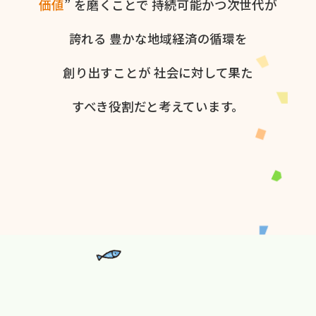
価値
” を​磨く​ことで
持続可能かつ次世代が​
誇れる
豊かな​地域経済の​循環を​
創り出すことが
社会に​対して​果た​
すべき役割だと​考えています。​