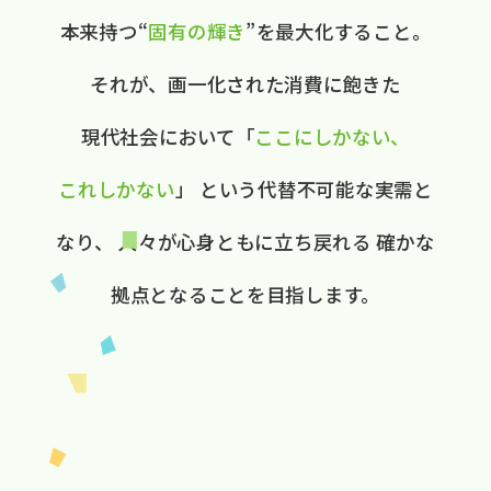
本来持つ“
固有の​輝き
”を​最大化する​こと。
それが、​画一化された​消費に​飽きた​
現代社会に​おいて
​「
ここに​しかない、​
これしかない
」
と​いう​代替不可能な​実需と​
なり、
人々が​心身ともに​立ち戻れる
確かな​
拠点と​なる​ことを​目指します。​