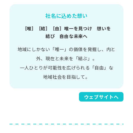
社名に込めた想い
［唯］​［結］​［由］
唯一を​見つけ 想いを​
結び 自由な​未来へ
地域に​しかない​「唯一」の​価値を​発掘し、
内と​
外、​現在と​未来を​「結ぶ」。
一人​ひとりが​可能性を​広げられる
「自由」な​
地域社会を​目指して。​
ウェブサイトへ