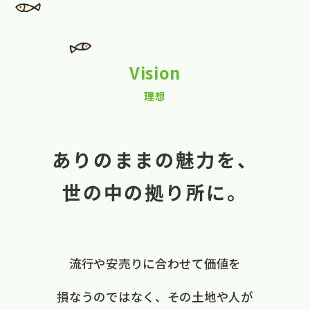
Vision
理想
ありのままの魅力を、
世の中の拠り所に。
流行や​安売りに​合わせて​価値を​
損なうのではなく、
​その​土地や​人が​