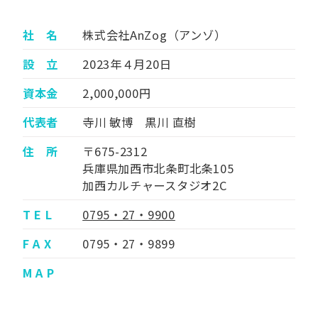
社 名
株式会社AnZog（アンゾ）
設 立
2023年４月20日
資本金
2,000,000円
代表者
寺川 敏博 黒川 直樹
住 所
〒675-2312
兵庫県加西市北条町北条105
加西カルチャースタジオ2C
T E L
0795・27・9900
F A X
0795・27・9899
M A P