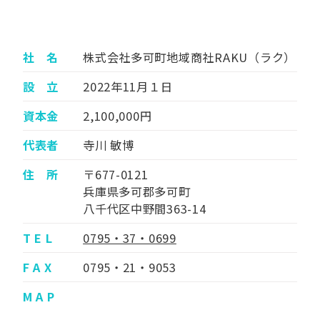
社 名
株式会社多可町地域商社RAKU（ラク）
設 立
2022年11月１日
資本金
2,100,000円
代表者
寺川 敏博
住 所
〒677-0121
兵庫県多可郡多可町
八千代区中野間363-14
T E L
0795・37・0699
F A X
0795・21・9053
M A P