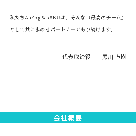
私たちAnZog＆RAKUは、​そんな​『最高の​チーム』
と​して
共に​歩める​パートナーであり続けます。
代表取締役 黒川 直樹
会社概要