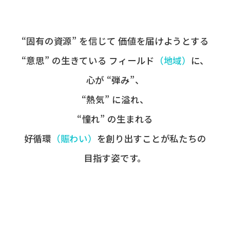
“固有の​資源” を​信じて
価値を​届けようとする​
“意思” の​生きている
フィールド
​（地域）
に、
心が​ “弾み”、
“熱気” に​溢れ、
“憧れ” の​生まれる
好循環
​（賑わい）
を​創り出すことが
​私たちの​
目指す姿です。​