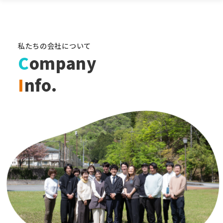
私たちの会社について
C
ompany
I
nfo.