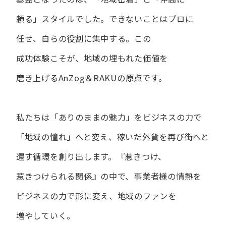
頼る」スタイルでした。
できない​ことは​プロに​
任せ、​自らの​役割に​集中する。
この​
成功体験こそが、​地域の​埋もれた​価値を​
磨き上げる​AnZog＆RAKUの​原点です。
私たちは​「ありの​ままの​魅力」を​ビジネスの​力で​
「地域の​憧れ」へと​変え、
稼いだ外貨を​再び街へと​
還す循環を​創り出します。
『惹きつけ、​
惹きつけられる​関係』の​中で、​事業者様の​情熱を​
ビジネスの​力で​形に​変え、
地域の​ファンを​
増やしていく。