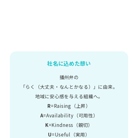
社名に込めた想い
播州弁の
​「らく​（大丈夫・なんとかなる）」に​由来。
地域に​安心感を​与える​組織へ。
R
=Raising（上昇）
A
=Availability​（可用性）
K
=Kindness​（親切）
U
=Useful​（実用）​