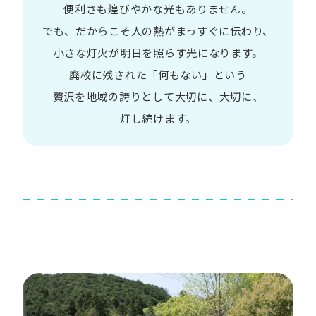
便利さも
煌びやかな​光も​ありません。​
でも、​だから​こそ
人の​熱が​まっすぐに​伝わり、
小さな​灯火が​明日を​照らす光に​なります。
廃校に​残された​「何も​ない」と​いう​
贅沢を
地域の​誇りと​して
大切に、​大切に、​
灯し続けます。​