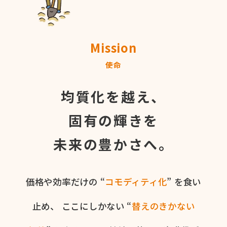
Mission
使命
均質化を越え、
固有の輝きを
未来の豊かさへ。
価格や​効率だけの​ “
コモディティ化
” を​食い​
止め、
ここに​しかない​ “
替えの​きかない​