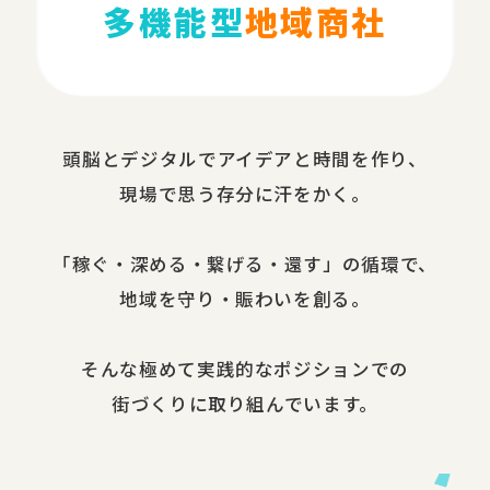
多機能型
地域商社
頭脳と​デジタルで​アイデアと​時間を​作り、​
現場で​思う​存分に​汗を​かく。
​「稼ぐ・​深める​・繋げる・還す」の​循環で、​
地域を​守り・​賑わいを​創る。
​そんな​極めて​実践的な​ポジションでの​
街づくりに​取り組んでいます。​