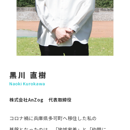
黒川 直樹
Naoki Kurokawa
株式会社AnZog 代表取締役
コロナ禍に​兵庫県多可町へ​移住した​私の​
基盤となったのは、
「地域密着」と​「仲間に​