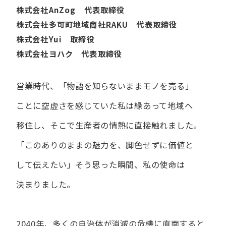
株式会社AnZog 代表取締役
株式会社多可町地域商社RAKU 代表取締役
株式会社Yui 取締役
株式会社ヨハク 代表取締役
営業時代、​「物語を​知らないまま​モノを​売る」
ことに​空虚さを​感じていた​私は
縁あって​地域へ​
移住し、​そこで​生産者の​情熱に​直接触れました。
「この​ありの​ままの​魅力を、​脚色せずに​価値と​
して​伝えたい」
そう​思った​瞬間、​私の​使命は​
決まりました。
2040年、多くの自治体が消滅の危機に直面すると