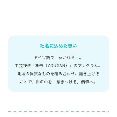
社名に込めた想い
ドイツ語で​「惹かれる」。
工芸技法​「象嵌​（ZOUGAN）」の​アナグラム。
地域の​異質な​ものを​組み合わせ、
磨き上げる​
ことで、
世の​中を​「惹きつける」価値へ。​