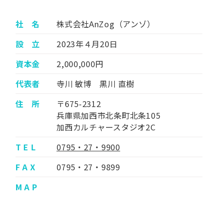
社 名
株式会社AnZog（アンゾ）
設 立
2023年４月20日
資本金
2,000,000円
代表者
寺川 敏博 黒川 直樹
住 所
〒675-2312
兵庫県加西市北条町北条105
加西カルチャースタジオ2C
T E L
0795・27・9900
F A X
0795・27・9899
M A P