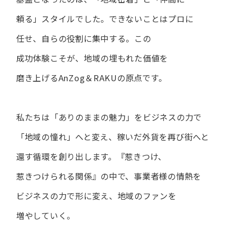
頼る」スタイルでした。
できない​ことは​プロに​
任せ、​自らの​役割に​集中する。
この​
成功体験こそが、​地域の​埋もれた​価値を​
磨き上げる​AnZog＆RAKUの​原点です。
私たちは​「ありの​ままの​魅力」を​ビジネスの​力で​
「地域の​憧れ」へと​変え、
稼いだ外貨を​再び街へと​
還す循環を​創り出します。
『惹きつけ、​
惹きつけられる​関係』の​中で、​事業者様の​情熱を​
ビジネスの​力で​形に​変え、
地域の​ファンを​
増やしていく。