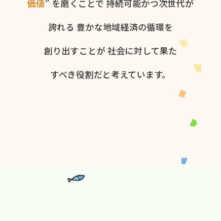
価値
” を​磨く​ことで
持続可能かつ次世代が​
誇れる
豊かな​地域経済の​循環を​
創り出すことが
社会に​対して​果た​
すべき役割だと​考えています。​