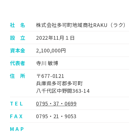
社 名
株式会社多可町地域商社RAKU（ラク）
設 立
2022年11月１日
資本金
2,100,000円
代表者
寺川 敏博
住 所
〒677-0121
兵庫県多可郡多可町
八千代区中野間363-14
T E L
0795・37・0699
F A X
0795・21・9053
M A P