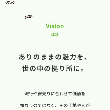
Vision
理想
ありのままの魅力を、
世の中の拠り所に。
流行や​安売りに​合わせて​価値を​
損なうのではなく、
​その​土地や​人が​