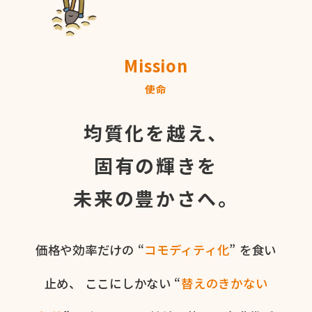
Mission
使命
均質化を越え、
固有の輝きを
未来の豊かさへ。
価格や​効率だけの​ “
コモディティ化
” を​食い​
止め、
ここに​しかない​ “
替えの​きかない​