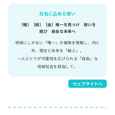
社名に込めた想い
［唯］​［結］​［由］
唯一を​見つけ 想いを​
結び 自由な​未来へ
地域に​しかない​「唯一」の​価値を​発掘し、
内と​
外、​現在と​未来を​「結ぶ」。
一人​ひとりが​可能性を​広げられる
「自由」な​
地域社会を​目指して。​
ウェブサイトへ