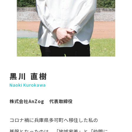
黒川 直樹
Naoki Kurokawa
株式会社AnZog 代表取締役
コロナ禍に​兵庫県多可町へ​移住した​私の​
基盤となったのは、
「地域密着」と​「仲間に​