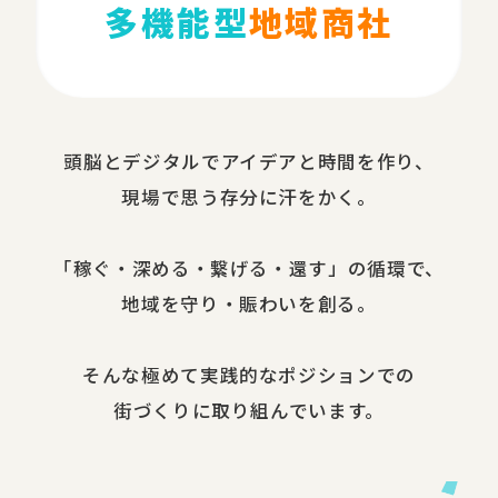
多機能型
地域商社
頭脳と​デジタルで​アイデアと​時間を​作り、​
現場で​思う​存分に​汗を​かく。
​「稼ぐ・​深める​・繋げる・還す」の​循環で、​
地域を​守り・​賑わいを​創る。
​そんな​極めて​実践的な​ポジションでの​
街づくりに​取り組んでいます。​