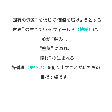
“固有の​資源” を​信じて
価値を​届けようとする​
“意思” の​生きている
フィールド
​（地域）
に、
心が​ “弾み”、
“熱気” に​溢れ、
“憧れ” の​生まれる
好循環
​（賑わい）
を​創り出すことが
​私たちの​
目指す姿です。​