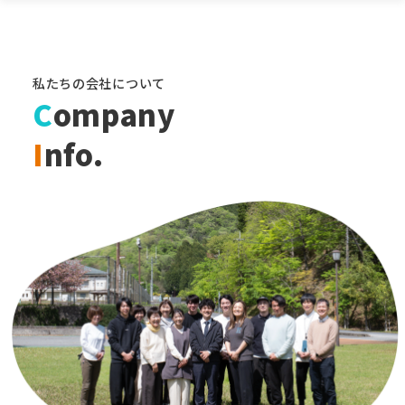
私たちの会社について
C
ompany
I
nfo.