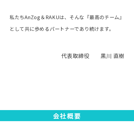
私たちAnZog＆RAKUは、​そんな​『最高の​チーム』
と​して
共に​歩める​パートナーであり続けます。
代表取締役 黒川 直樹
会社概要