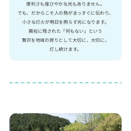
便利さも
煌びやかな​光も​ありません。​
でも、​だから​こそ
人の​熱が​まっすぐに​伝わり、
小さな​灯火が​明日を​照らす光に​なります。
廃校に​残された​「何も​ない」と​いう​
贅沢を
地域の​誇りと​して
大切に、​大切に、​
灯し続けます。​