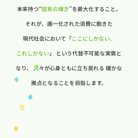
本来持つ“
固有の​輝き
”を​最大化する​こと。
それが、​画一化された​消費に​飽きた​
現代社会に​おいて
​「
ここに​しかない、​
これしかない
」
と​いう​代替不可能な​実需と​
なり、
人々が​心身ともに​立ち戻れる
確かな​
拠点と​なる​ことを​目指します。​