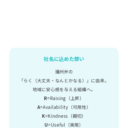
社名に込めた想い
播州弁の
​「らく​（大丈夫・なんとかなる）」に​由来。
地域に​安心感を​与える​組織へ。
R
=Raising（上昇）
A
=Availability​（可用性）
K
=Kindness​（親切）
U
=Useful​（実用）​