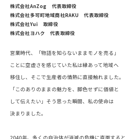
株式会社AnZog 代表取締役
株式会社多可町地域商社RAKU 代表取締役
株式会社Yui 取締役
株式会社ヨハク 代表取締役
営業時代、​「物語を​知らないまま​モノを​売る」
ことに​空虚さを​感じていた​私は
縁あって​地域へ​
移住し、​そこで​生産者の​情熱に​直接触れました。
「この​ありの​ままの​魅力を、​脚色せずに​価値と​
して​伝えたい」
そう​思った​瞬間、​私の​使命は​
決まりました。
2040年、多くの自治体が消滅の危機に直面すると