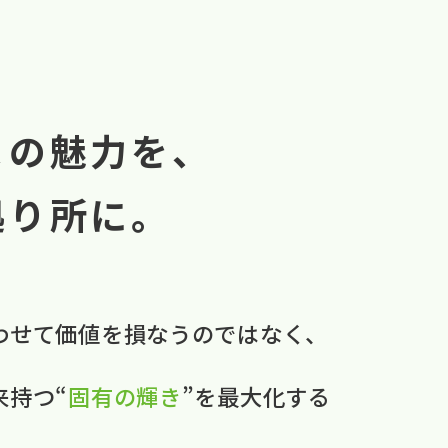
まの魅力を、
拠り所に。
わせて​価値を​損なうのではなく、
本来持つ“
固有の​輝き
”を​最大化する​