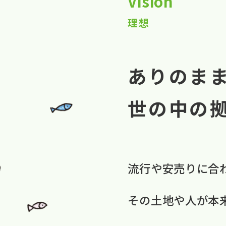
Vision
理想
ありのま
世の中の
流行や​安売りに​合
​その​土地や​人が​