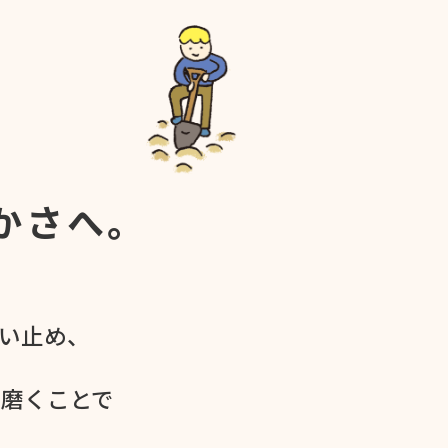
かさへ。
食い​止め、
を​磨く​ことで