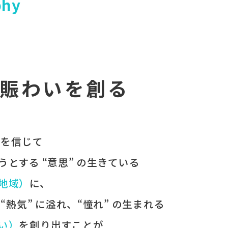
phy
賑わいを創る
 を​信じて
うとする​ “意思” の​生きている
（地域）
に、
、
“熱気” に​溢れ、
“憧れ” の​生まれる
わい）
を​創り出すことが