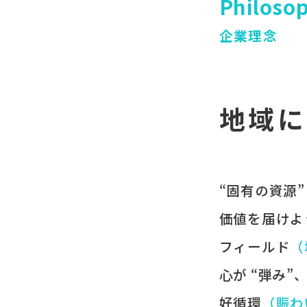
Philoso
企業理念
地域に
“固有の​資源”
価値を​届けよ
フィールド
​
心が​ “弾み”
好循環
​（賑