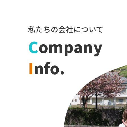
私たちの会社について
C
ompany
I
nfo.