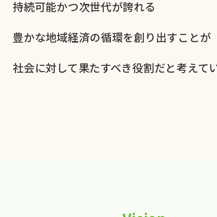
持続可能かつ次世代が​誇れる
豊かな​地域経済の​循環を​創り出すことが
社会に​対して​果た​すべき役割だと​考えてい