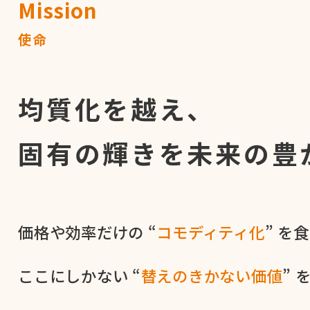
Mission
使命
均質化を越え、
固有の輝きを
未来の豊
価格や​効率だけの​ “
コモディティ化
” を​
ここに​しかない​ “
替えの​きかない​価値
” 