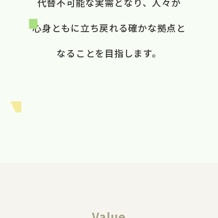
代替不可能な​実需と​なり、​ 人々が​
心身ともに​立ち戻れる​ 確かな​拠点と​
なる​ことを​目指します。​
Value