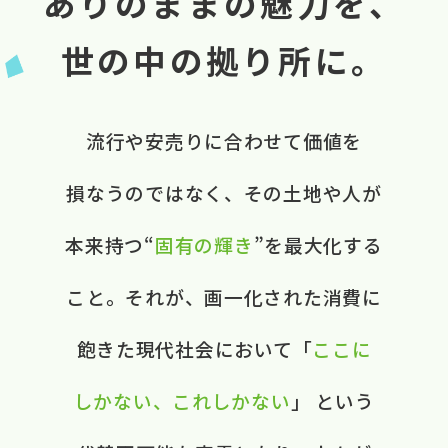
ありのままの魅力を、
世の中の拠り所に。
流行や​安売りに​合わせて​価値を​
損なうのではなく、​ ​その​土地や​人が​
本来​持つ“
固有の​輝き
”を​最大化する​
こと。​ それが、​画一化された​消費に​
飽きた​現代社会に​おいて​ ​「
ここに​
しかない、​これしかない
」 と​いう​