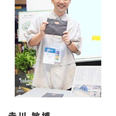
寺川 敏博