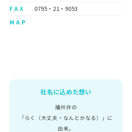
F A X
0795・21・9053
M A P
社名に込めた想い
播州弁の
「らく（大丈夫・なんとかなる）」に
由来。