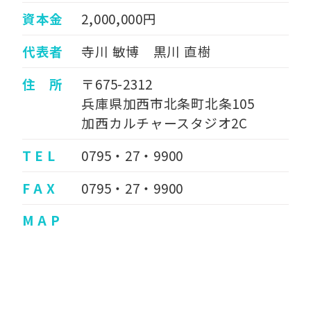
資本金
2,000,000円
代表者
寺川 敏博 黒川 直樹
住 所
〒675-2312
兵庫県加西市北条町北条105
加西カルチャースタジオ2C
T E L
0795・27・9900
F A X
0795・27・9900
M A P