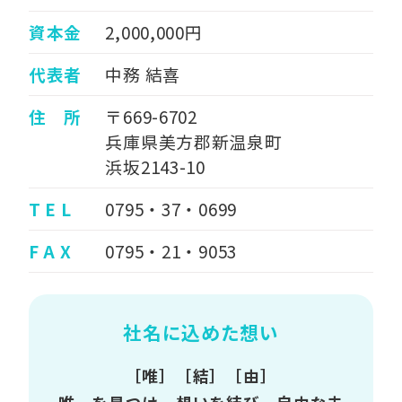
資本金
2,000,000円
代表者
中務 結喜
住 所
〒669-6702
兵庫県美方郡新温泉町
浜坂2143-10
T E L
0795・37・0699
F A X
0795・21・9053
社名に込めた想い
［唯］［結］［由］