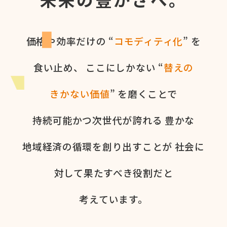
価格や​効率だけの​ “
コモディティ化
” を​
食い​止め、
ここに​しかない​ “
替えの​
きかない​価値
” を​磨く​ことで
持続可能かつ次世代が​誇れる
豊かな​
地域経済の​循環を​創り出すことが
社会に​
対して​果た​すべき役割だと​
考えています。​