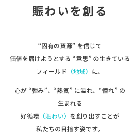
賑わいを創る
“固有の​資源” を​信じて
価値を​届けようとする​ “意思” の​生きている
フィールド
​（地域）
に、​
心が​ “弾み”、​“熱気” に​溢れ、​“憧れ” の​
生まれる
好循環
​（賑わい）
を​創り出すことが
​私たちの​目指す姿です。​