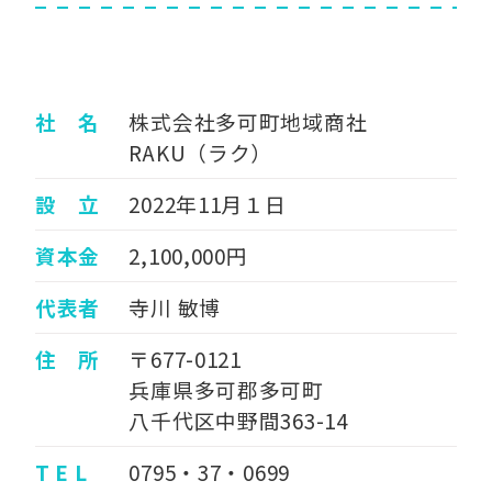
社 名
株式会社多可町地域商社
RAKU（ラク）
設 立
2022年11月１日
資本金
2,100,000円
代表者
寺川 敏博
住 所
〒677-0121
兵庫県多可郡多可町
八千代区中野間363-14
T E L
0795・37・0699