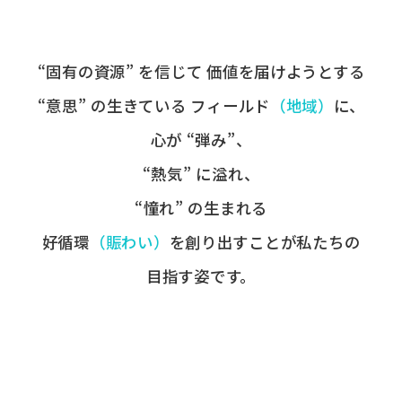
“固有の​資源” を​信じて
価値を​届けようとする​
“意思” の​生きている
フィールド
​（地域）
に、
心が​ “弾み”、
“熱気” に​溢れ、
“憧れ” の​生まれる
好循環
​（賑わい）
を​創り出すことが
​私たちの​
目指す姿です。​