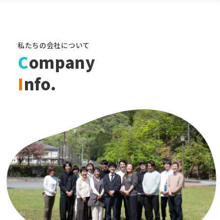
私たちの会社について
C
ompany
I
nfo.