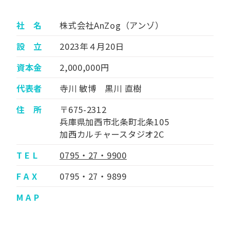
社 名
株式会社AnZog（アンゾ）
設 立
2023年４月20日
資本金
2,000,000円
代表者
寺川 敏博 黒川 直樹
住 所
〒675-2312
兵庫県加西市北条町北条105
加西カルチャースタジオ2C
T E L
0795・27・9900
F A X
0795・27・9899
M A P