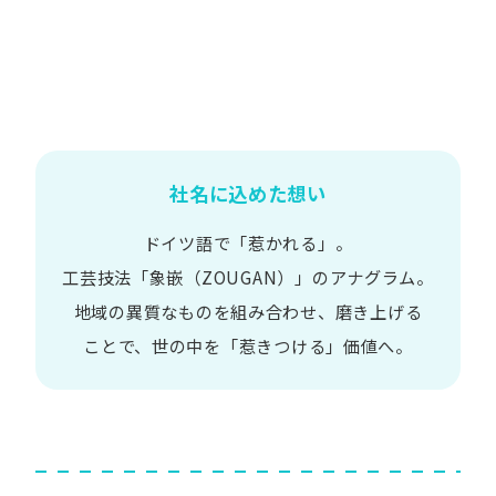
社名に込めた想い
ドイツ語で​「惹かれる」。
工芸技法​「象嵌​（ZOUGAN）」の​アナグラム。
地域の​異質な​ものを​組み合わせ、
磨き上げる​
ことで、
世の​中を​「惹きつける」価値へ。​