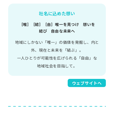
社名に込めた想い
［唯］​［結］​［由］
唯一を​見つけ 想いを​
結び 自由な​未来へ
地域に​しかない​「唯一」の​価値を​発掘し、
内と​
外、​現在と​未来を​「結ぶ」。
一人​ひとりが​可能性を​広げられる
「自由」な​
地域社会を​目指して。​
ウェブサイトへ