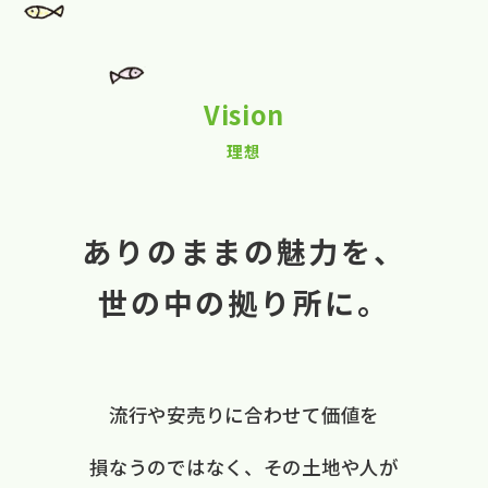
Vision
理想
ありのままの魅力を、
世の中の拠り所に。
流行や​安売りに​合わせて​価値を​
損なうのではなく、
​その​土地や​人が​