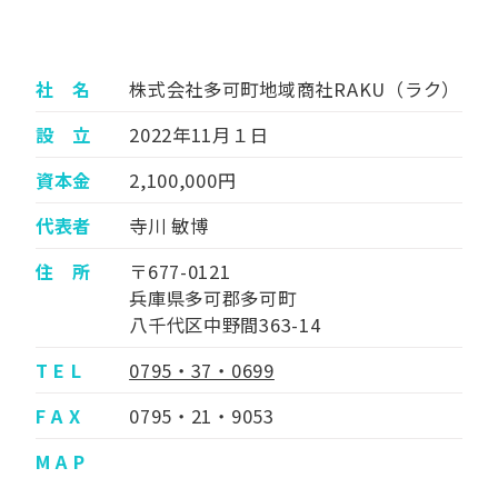
社 名
株式会社多可町地域商社RAKU（ラク）
設 立
2022年11月１日
資本金
2,100,000円
代表者
寺川 敏博
住 所
〒677-0121
兵庫県多可郡多可町
八千代区中野間363-14
T E L
0795・37・0699
F A X
0795・21・9053
M A P