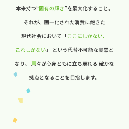
本来持つ“
固有の​輝き
”を​最大化する​こと。
それが、​画一化された​消費に​飽きた​
現代社会に​おいて
​「
ここに​しかない、​
これしかない
」
と​いう​代替不可能な​実需と​
なり、
人々が​心身ともに​立ち戻れる
確かな​
拠点と​なる​ことを​目指します。​