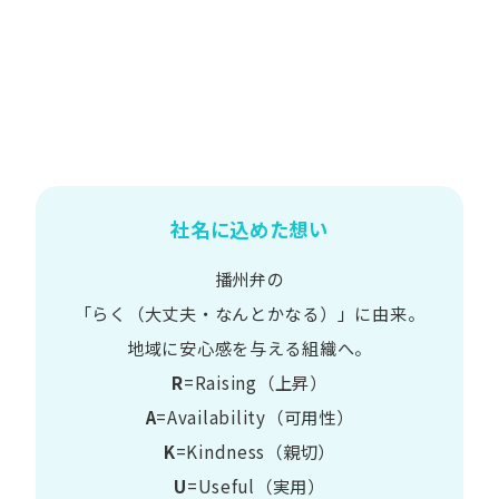
社名に込めた想い
播州弁の
​「らく​（大丈夫・なんとかなる）」に​由来。
地域に​安心感を​与える​組織へ。
R
=Raising（上昇）
A
=Availability​（可用性）
K
=Kindness​（親切）
U
=Useful​（実用）​