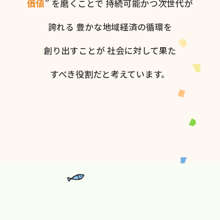
価値
” を​磨く​ことで
持続可能かつ次世代が​
誇れる
豊かな​地域経済の​循環を​
創り出すことが
社会に​対して​果た​
すべき役割だと​考えています。​