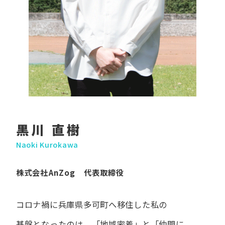
黒川 直樹
Naoki Kurokawa
株式会社AnZog 代表取締役
コロナ禍に​兵庫県多可町へ​移住した​私の​
基盤となったのは、
「地域密着」と​「仲間に​