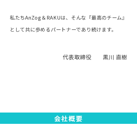
私たちAnZog＆RAKUは、​そんな​『最高の​チーム』
と​して
共に​歩める​パートナーであり続けます。
代表取締役 黒川 直樹
会社概要