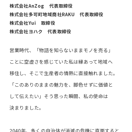
株式会社AnZog 代表取締役
株式会社多可町地域商社RAKU 代表取締役
株式会社Yui 取締役
株式会社ヨハク 代表取締役
営業時代、​「物語を​知らないまま​モノを​売る」
ことに​空虚さを​感じていた​私は
縁あって​地域へ​
移住し、​そこで​生産者の​情熱に​直接触れました。
「この​ありの​ままの​魅力を、​脚色せずに​価値と​
して​伝えたい」
そう​思った​瞬間、​私の​使命は​
決まりました。
2040年、多くの自治体が消滅の危機に直面すると