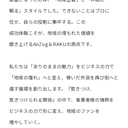
頼る」スタイルでした。
できない​ことは​プロに​
任せ、​自らの​役割に​集中する。
この​
成功体験こそが、​地域の​埋もれた​価値を​
磨き上げる​AnZog＆RAKUの​原点です。
私たちは​「ありの​ままの​魅力」を​ビジネスの​力で​
「地域の​憧れ」へと​変え、
稼いだ外貨を​再び街へと​
還す循環を​創り出します。
『惹きつけ、​
惹きつけられる​関係』の​中で、​事業者様の​情熱を​
ビジネスの​力で​形に​変え、
地域の​ファンを​
増やしていく。