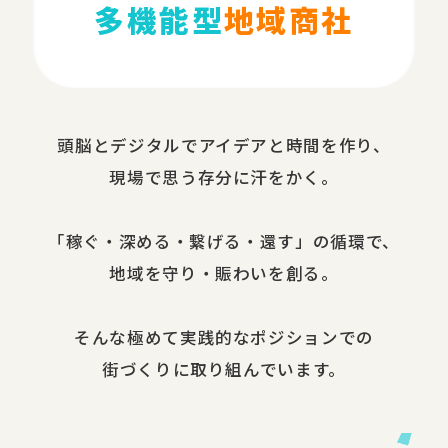
多機能型
地域商社
頭脳と​デジタルで​アイデアと​時間を​作り、​
現場で​思う​存分に​汗を​かく。
​「稼ぐ・​深める​・繋げる・還す」の​循環で、​
地域を​守り・​賑わいを​創る。
​そんな​極めて​実践的な​ポジションでの​
街づくりに​取り組んでいます。​