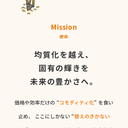
Mission
使命
均質化を越え、
固有の輝きを
未来の豊かさへ。
価格や​効率だけの​ “
コモディティ化
” を​食い​
止め、
ここに​しかない​ “
替えの​きかない​