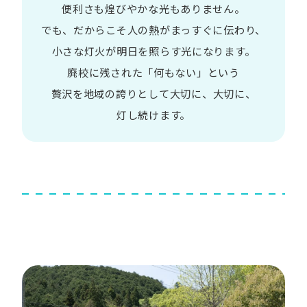
便利さも
煌びやかな​光も​ありません。​
でも、​だから​こそ
人の​熱が​まっすぐに​伝わり、
小さな​灯火が​明日を​照らす光に​なります。
廃校に​残された​「何も​ない」と​いう​
贅沢を
地域の​誇りと​して
大切に、​大切に、​
灯し続けます。​