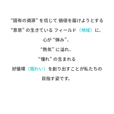
“固有の​資源” を​信じて
価値を​届けようとする​
“意思” の​生きている
フィールド
​（地域）
に、
心が​ “弾み”、
“熱気” に​溢れ、
“憧れ” の​生まれる
好循環
​（賑わい）
を​創り出すことが
​私たちの​
目指す姿です。​