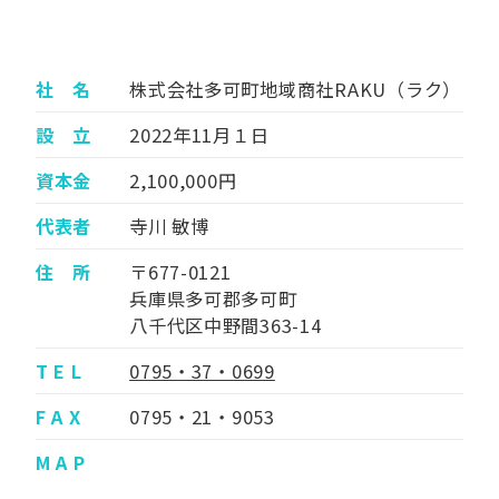
社 名
株式会社多可町地域商社RAKU（ラク）
設 立
2022年11月１日
資本金
2,100,000円
代表者
寺川 敏博
住 所
〒677-0121
兵庫県多可郡多可町
八千代区中野間363-14
T E L
0795・37・0699
F A X
0795・21・9053
M A P