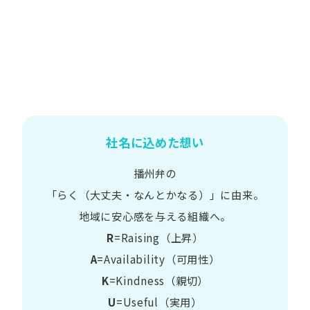
社名に込めた想い
播州弁の
​「らく​（大丈夫・なんとかなる）」に​由来。
地域に​安心感を​与える​組織へ。
R
=Raising（上昇）
A
=Availability​（可用性）
K
=Kindness​（親切）
U
=Useful​（実用）​