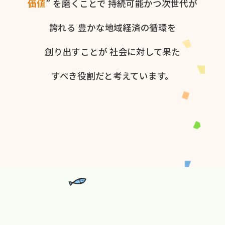
価値
” を​磨く​ことで
持続可能かつ次世代が​
誇れる
豊かな​地域経済の​循環を​
創り出すことが
社会に​対して​果た​
すべき役割だと​考えています。​