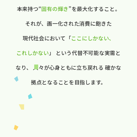
本来持つ“
固有の​輝き
”を​最大化する​こと。
それが、​画一化された​消費に​飽きた​
現代社会に​おいて
​「
ここに​しかない、​
これしかない
」
と​いう​代替不可能な​実需と​
なり、
人々が​心身ともに​立ち戻れる
確かな​
拠点と​なる​ことを​目指します。​