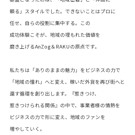
頼る」スタイルでした。
できない​ことは​プロに​
任せ、​自らの​役割に​集中する。
この​
成功体験こそが、​地域の​埋もれた​価値を​
磨き上げる​AnZog＆RAKUの​原点です。
私たちは​「ありの​ままの​魅力」を​ビジネスの​力で​
「地域の​憧れ」へと​変え、
稼いだ外貨を​再び街へと​
還す循環を​創り出します。
『惹きつけ、​
惹きつけられる​関係』の​中で、​事業者様の​情熱を​
ビジネスの​力で​形に​変え、
地域の​ファンを​
増やしていく。