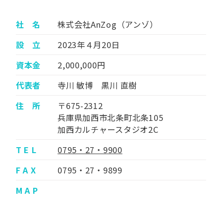
社 名
株式会社AnZog（アンゾ）
設 立
2023年４月20日
資本金
2,000,000円
代表者
寺川 敏博 黒川 直樹
住 所
〒675-2312
兵庫県加西市北条町北条105
加西カルチャースタジオ2C
T E L
0795・27・9900
F A X
0795・27・9899
M A P