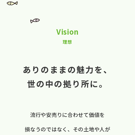
Vision
理想
ありのままの魅力を、
世の中の拠り所に。
流行や​安売りに​合わせて​価値を​
損なうのではなく、
​その​土地や​人が​