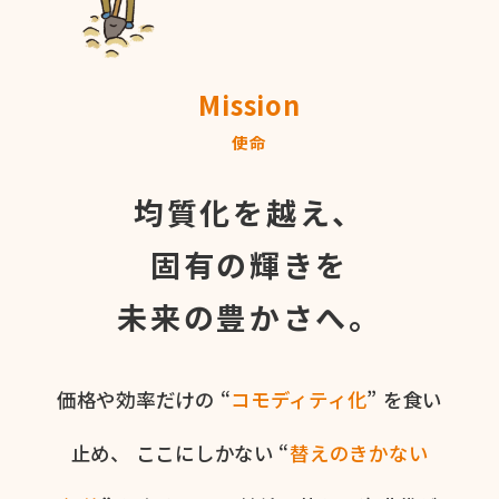
Mission
使命
均質化を越え、
固有の輝きを
未来の豊かさへ。
価格や​効率だけの​ “
コモディティ化
” を​食い​
止め、
ここに​しかない​ “
替えの​きかない​