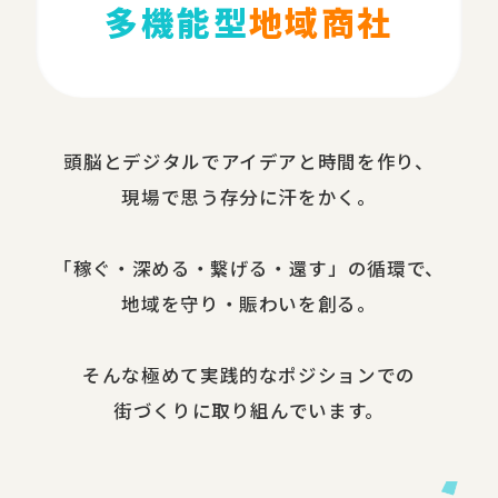
多機能型
地域商社
頭脳と​デジタルで​アイデアと​時間を​作り、​
現場で​思う​存分に​汗を​かく。
​「稼ぐ・​深める​・繋げる・還す」の​循環で、​
地域を​守り・​賑わいを​創る。
​そんな​極めて​実践的な​ポジションでの​
街づくりに​取り組んでいます。​