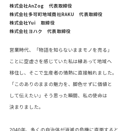
株式会社AnZog 代表取締役
株式会社多可町地域商社RAKU 代表取締役
株式会社Yui 取締役
株式会社ヨハク 代表取締役
営業時代、​「物語を​知らないまま​モノを​売る」
ことに​空虚さを​感じていた​私は
縁あって​地域へ​
移住し、​そこで​生産者の​情熱に​直接触れました。
「この​ありの​ままの​魅力を、​脚色せずに​価値と​
して​伝えたい」
そう​思った​瞬間、​私の​使命は​
決まりました。
2040年、多くの自治体が消滅の危機に直面すると