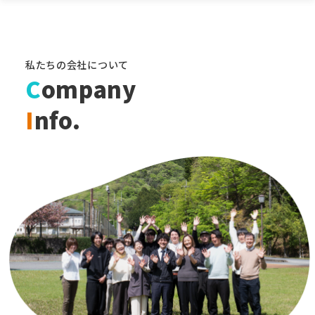
私たちの会社について
C
ompany
I
nfo.