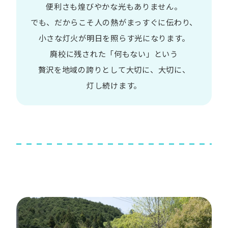
便利さも
煌びやかな​光も​ありません。​
でも、​だから​こそ
人の​熱が​まっすぐに​伝わり、
小さな​灯火が​明日を​照らす光に​なります。
廃校に​残された​「何も​ない」と​いう​
贅沢を
地域の​誇りと​して
大切に、​大切に、​
灯し続けます。​