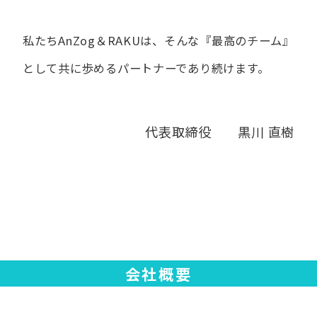
私たちAnZog＆RAKUは、​そんな​『最高の​チーム』
と​して
共に​歩める​パートナーであり続けます。
代表取締役 黒川 直樹
会社概要