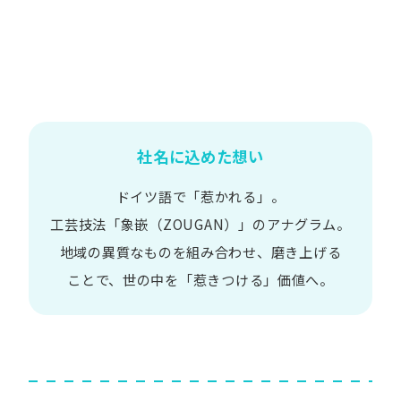
社名に込めた想い
ドイツ語で​「惹かれる」。
工芸技法​「象嵌​（ZOUGAN）」の​アナグラム。
地域の​異質な​ものを​組み合わせ、
磨き上げる​
ことで、
世の​中を​「惹きつける」価値へ。​