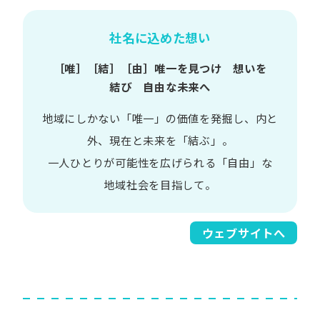
社名に込めた想い
［唯］​［結］​［由］
唯一を​見つけ 想いを​
結び 自由な​未来へ
地域に​しかない​「唯一」の​価値を​発掘し、
内と​
外、​現在と​未来を​「結ぶ」。
一人​ひとりが​可能性を​広げられる
「自由」な​
地域社会を​目指して。​
ウェブサイトへ