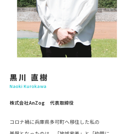
黒川 直樹
Naoki Kurokawa
株式会社AnZog 代表取締役
コロナ禍に​兵庫県多可町へ​移住した​私の​
基盤となったのは、
「地域密着」と​「仲間に​