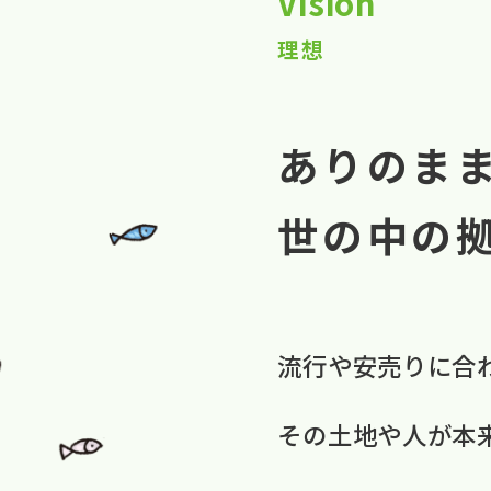
Vision
理想
ありのま
世の中の
流行や​安売りに​合
​その​土地や​人が​