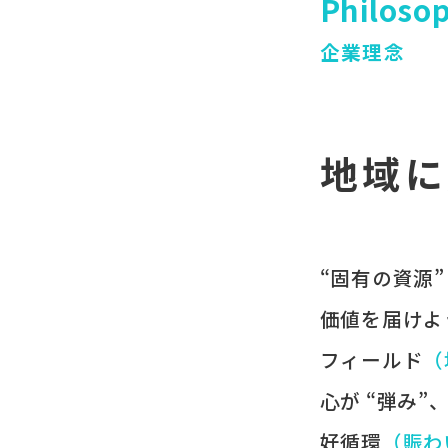
Philoso
企業理念
地域に
“固有の​資源”
価値を​届けよ
フィールド
​
心が​ “弾み”
好循環
​（賑