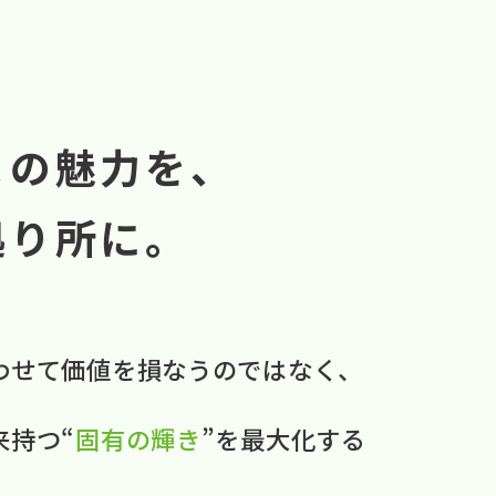
まの魅力を、
拠り所に。
わせて​価値を​損なうのではなく、
本来持つ“
固有の​輝き
”を​最大化する​