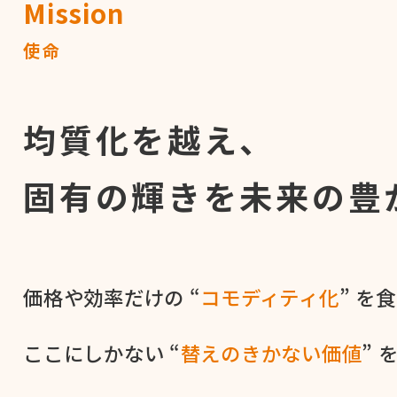
Mission
使命
均質化を越え、
固有の輝きを
未来の豊
価格や​効率だけの​ “
コモディティ化
” を​
ここに​しかない​ “
替えの​きかない​価値
” 