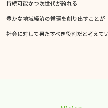
持続可能かつ次世代が​誇れる
豊かな​地域経済の​循環を​創り出すことが
社会に​対して​果た​すべき役割だと​考えてい