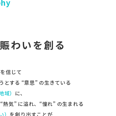
phy
賑わいを創る
 を​信じて
うとする​ “意思” の​生きている
（地域）
に、
、
“熱気” に​溢れ、
“憧れ” の​生まれる
わい）
を​創り出すことが