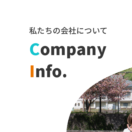
私たちの会社について
C
ompany
I
nfo.