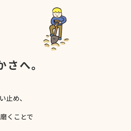
かさへ。
食い​止め、
を​磨く​ことで