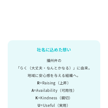
社名に込めた想い
播州弁の
​「らく​（大丈夫・なんとかなる）」に​由来。
地域に​安心感を​与える​組織へ。
R
=Raising（上昇）
A
=Availability​（可用性）
K
=Kindness​（親切）
U
=Useful​（実用）​