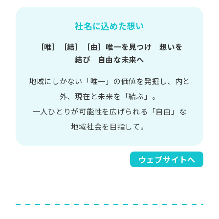
社名に込めた想い
［唯］​［結］​［由］
唯一を​見つけ 想いを​
結び 自由な​未来へ
地域に​しかない​「唯一」の​価値を​発掘し、
内と​
外、​現在と​未来を​「結ぶ」。
一人​ひとりが​可能性を​広げられる
「自由」な​
地域社会を​目指して。​
ウェブサイトへ