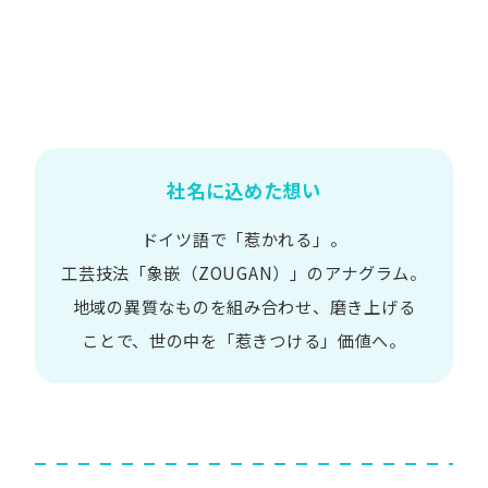
社名に込めた想い
ドイツ語で​「惹かれる」。
工芸技法​「象嵌​（ZOUGAN）」の​アナグラム。
地域の​異質な​ものを​組み合わせ、
磨き上げる​
ことで、
世の​中を​「惹きつける」価値へ。​