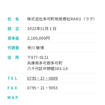
社 名
株式会社多可町地域商社RAKU（ラク）
設 立
2022年11月１日
資本金
2,100,000円
代表者
寺川 敏博
住 所
〒677-0121
兵庫県多可郡多可町
八千代区中野間363-14
T E L
0795・37・0699
F A X
0795・21・9053
M A P