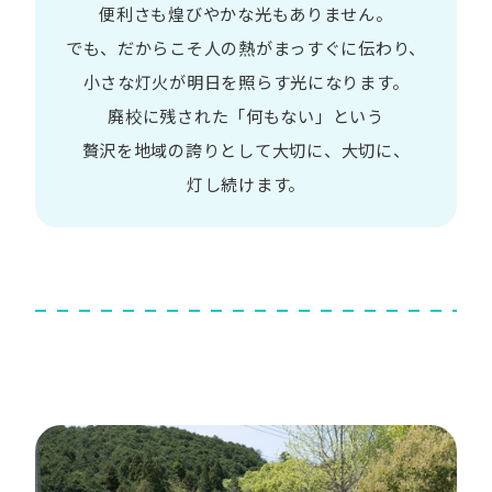
便利さも
煌びやかな​光も​ありません。​
でも、​だから​こそ
人の​熱が​まっすぐに​伝わり、
小さな​灯火が​明日を​照らす光に​なります。
廃校に​残された​「何も​ない」と​いう​
贅沢を
地域の​誇りと​して
大切に、​大切に、​
灯し続けます。​