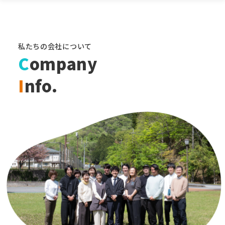
私たちの会社について
C
ompany
I
nfo.