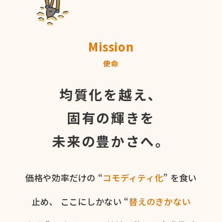
Mission
使命
均質化を越え、
固有の輝きを
未来の豊かさへ。
価格や​効率だけの​ “
コモディティ化
” を​食い​
止め、
ここに​しかない​ “
替えの​きかない​