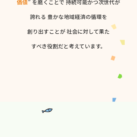
価値
” を​磨く​ことで
持続可能かつ次世代が​
誇れる
豊かな​地域経済の​循環を​
創り出すことが
社会に​対して​果た​
すべき役割だと​考えています。​