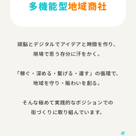
多機能型
地域商社
頭脳と​デジタルで​アイデアと​時間を​作り、​
現場で​思う​存分に​汗を​かく。
​「稼ぐ・​深める​・繋げる・還す」の​循環で、​
地域を​守り・​賑わいを​創る。
​そんな​極めて​実践的な​ポジションでの​
街づくりに​取り組んでいます。​