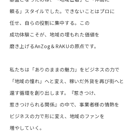
頼る」スタイルでした。
できない​ことは​プロに​
任せ、​自らの​役割に​集中する。
この​
成功体験こそが、​地域の​埋もれた​価値を​
磨き上げる​AnZog＆RAKUの​原点です。
私たちは​「ありの​ままの​魅力」を​ビジネスの​力で​
「地域の​憧れ」へと​変え、
稼いだ外貨を​再び街へと​
還す循環を​創り出します。
『惹きつけ、​
惹きつけられる​関係』の​中で、​事業者様の​情熱を​
ビジネスの​力で​形に​変え、
地域の​ファンを​
増やしていく。