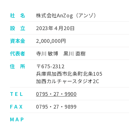
社 名
株式会社AnZog（アンゾ）
設 立
2023年４月20日
資本金
2,000,000円
代表者
寺川 敏博 黒川 直樹
住 所
〒675-2312
兵庫県加西市北条町北条105
加西カルチャースタジオ2C
T E L
0795・27・9900
F A X
0795・27・9899
M A P