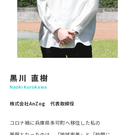
黒川 直樹
Naoki Kurokawa
株式会社AnZog 代表取締役
コロナ禍に​兵庫県多可町へ​移住した​私の​
基盤となったのは、
「地域密着」と​「仲間に​