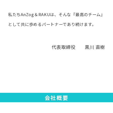
私たちAnZog＆RAKUは、​そんな​『最高の​チーム』
と​して
共に​歩める​パートナーであり続けます。
代表取締役 黒川 直樹
会社概要