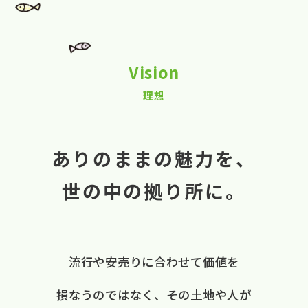
Vision
理想
ありのままの魅力を、
世の中の拠り所に。
流行や​安売りに​合わせて​価値を​
損なうのではなく、
​その​土地や​人が​