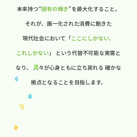
本来持つ“
固有の​輝き
”を​最大化する​こと。
それが、​画一化された​消費に​飽きた​
現代社会に​おいて
​「
ここに​しかない、​
これしかない
」
と​いう​代替不可能な​実需と​
なり、
人々が​心身ともに​立ち戻れる
確かな​
拠点と​なる​ことを​目指します。​