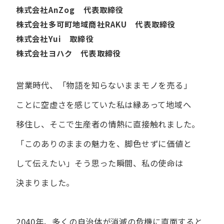
株式会社AnZog 代表取締役
株式会社多可町地域商社RAKU 代表取締役
株式会社Yui 取締役
株式会社ヨハク 代表取締役
営業時代、​「物語を​知らないまま​モノを​売る」
ことに​空虚さを​感じていた​私は
縁あって​地域へ​
移住し、​そこで​生産者の​情熱に​直接触れました。
「この​ありの​ままの​魅力を、​脚色せずに​価値と​
して​伝えたい」
そう​思った​瞬間、​私の​使命は​
決まりました。
2040年、多くの自治体が消滅の危機に直面すると