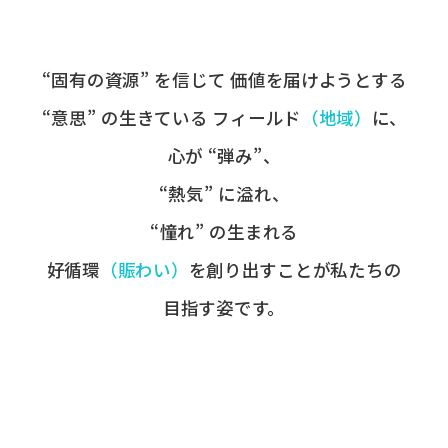
“固有の​資源” を​信じて
価値を​届けようとする​
“意思” の​生きている
フィールド
​（地域）
に、
心が​ “弾み”、
“熱気” に​溢れ、
“憧れ” の​生まれる
好循環
​（賑わい）
を​創り出すことが
​私たちの​
目指す姿です。​