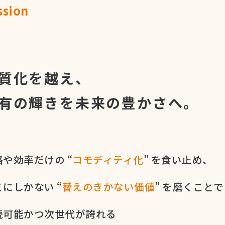
ssion
命
質化を越え、
有の輝きを
未来の豊かさへ。
や​効率だけの​ “
コモディティ化
” を​食い​止め、
に​しかない​ “
替えの​きかない​価値
” を​磨く​ことで
続可能かつ次世代が​誇れる