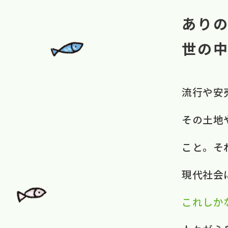
あり
世の
流行や​安
その​土地や
こと。​ 
現代社会に​
これしか