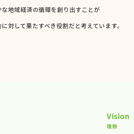
かな​地域経済の​循環を​創り出すことが
に​対して​果た​すべき役割だと​考えています。​
Vision
理想