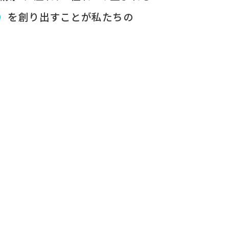
）
を​創り出すことが
​私たちの​