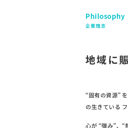
Philosophy
企業理念
地域に
“固有の​資源” 
の​生きている
フ
心が​ “弾み”、​