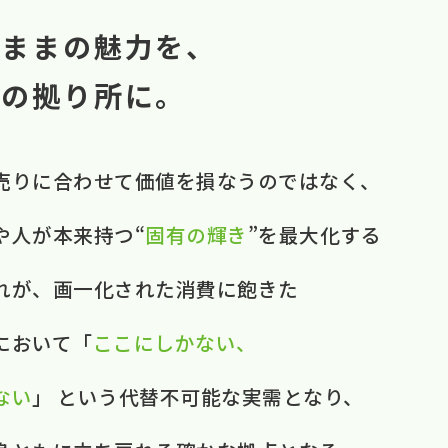
のままの魅力を、
中の拠り所に。
売りに​合わせて​価値を​損なうのではなく、​ ​
​人が​本来​持つ“
固有の​輝き
”を​最大化する​
それが、​画一化された​消費に​飽きた​
おいて​ ​「
ここに​しかない、​
ない
」 と​いう​代替不可能な​実需と​なり、​