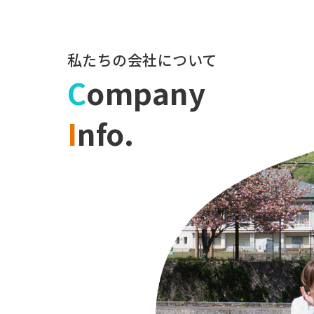
私たちの会社について
C
ompany
I
nfo.