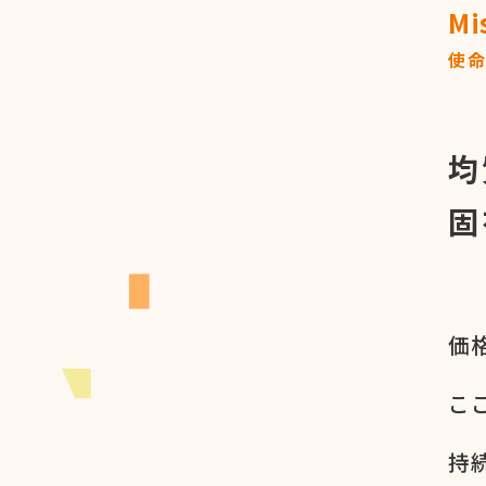
Mi
使
均
固
価格
ここ
持