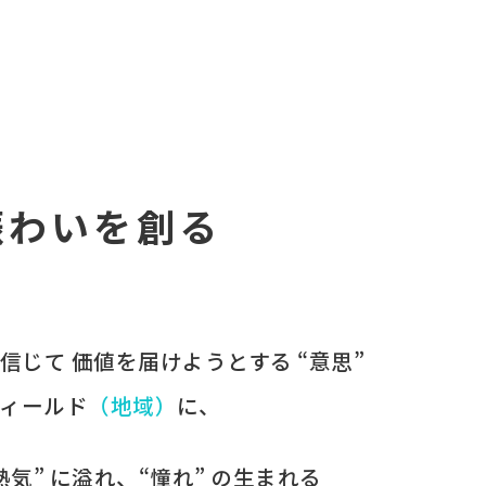
賑わいを創る
を​信じて
価値を​届けようとする​ “意思”
ィールド
​（地域）
に、​
“熱気” に​溢れ、​“憧れ” の​生まれる