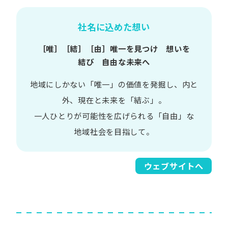
社名に込めた想い
［唯］​［結］​［由］
唯一を​見つけ 想いを​
結び 自由な​未来へ
地域に​しかない​「唯一」の​価値を​発掘し、
内と​
外、​現在と​未来を​「結ぶ」。
一人​ひとりが​可能性を​広げられる
「自由」な​
地域社会を​目指して。​
ウェブサイトへ