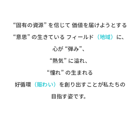
“固有の​資源” を​信じて
価値を​届けようとする​
“意思” の​生きている
フィールド
​（地域）
に、
心が​ “弾み”、
“熱気” に​溢れ、
“憧れ” の​生まれる
好循環
​（賑わい）
を​創り出すことが
​私たちの​
目指す姿です。​