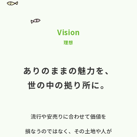
Vision
理想
ありのままの魅力を、
世の中の拠り所に。
流行や​安売りに​合わせて​価値を​
損なうのではなく、
​その​土地や​人が​