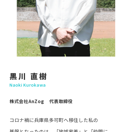
黒川 直樹
Naoki Kurokawa
株式会社AnZog 代表取締役
コロナ禍に​兵庫県多可町へ​移住した​私の​
基盤となったのは、
「地域密着」と​「仲間に​