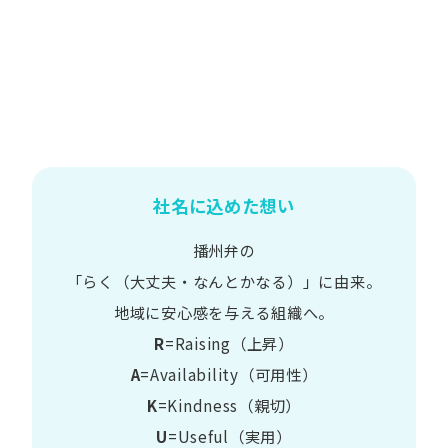
社名に込めた想い
播州弁の
​「らく​（大丈夫・なんとかなる）」に​由来。
地域に​安心感を​与える​組織へ。
R
=Raising（上昇）
A
=Availability​（可用性）
K
=Kindness​（親切）
U
=Useful​（実用）​