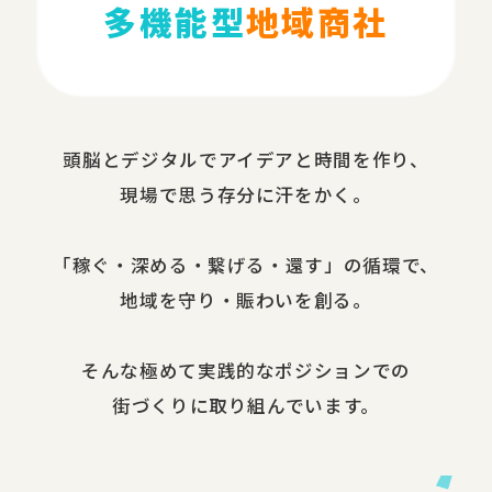
多機能型
地域商社
頭脳と​デジタルで​アイデアと​時間を​作り、​
現場で​思う​存分に​汗を​かく。
​「稼ぐ・​深める​・繋げる・還す」の​循環で、​
地域を​守り・​賑わいを​創る。
​そんな​極めて​実践的な​ポジションでの​
街づくりに​取り組んでいます。​