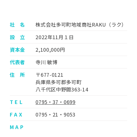
社 名
株式会社多可町地域商社RAKU（ラク）
設 立
2022年11月１日
資本金
2,100,000円
代表者
寺川 敏博
住 所
〒677-0121
兵庫県多可郡多可町
八千代区中野間363-14
T E L
0795・37・0699
F A X
0795・21・9053
M A P