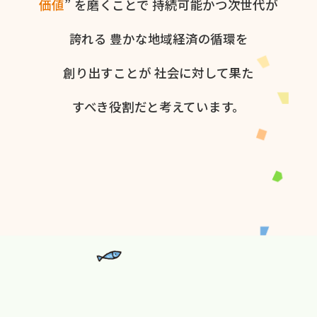
価値
” を​磨く​ことで
持続可能かつ次世代が​
誇れる
豊かな​地域経済の​循環を​
創り出すことが
社会に​対して​果た​
すべき役割だと​考えています。​