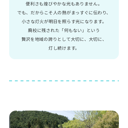
便利さも
煌びやかな​光も​ありません。​
でも、​だから​こそ
人の​熱が​まっすぐに​伝わり、
小さな​灯火が​明日を​照らす光に​なります。
廃校に​残された​「何も​ない」と​いう​
贅沢を
地域の​誇りと​して
大切に、​大切に、​
灯し続けます。​