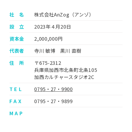
社 名
株式会社AnZog（アンゾ）
設 立
2023年４月20日
資本金
2,000,000円
代表者
寺川 敏博 黒川 直樹
住 所
〒675-2312
兵庫県加西市北条町北条105
加西カルチャースタジオ2C
T E L
0795・27・9900
F A X
0795・27・9899
M A P