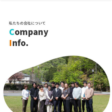
私たちの会社について
C
ompany
I
nfo.