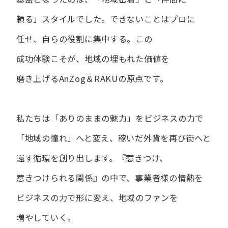
頼る」スタイルでした。
できない​ことは​プロに​
任せ、​自らの​役割に​集中する。
この​
成功体験こそが、​地域の​埋もれた​価値を​
磨き上げる​AnZog＆RAKUの​原点です。
私たちは​「ありの​ままの​魅力」を​ビジネスの​力で​
「地域の​憧れ」へと​変え、
稼いだ外貨を​再び街へと​
還す循環を​創り出します。
『惹きつけ、​
惹きつけられる​関係』の​中で、​事業者様の​情熱を​
ビジネスの​力で​形に​変え、
地域の​ファンを​
増やしていく。