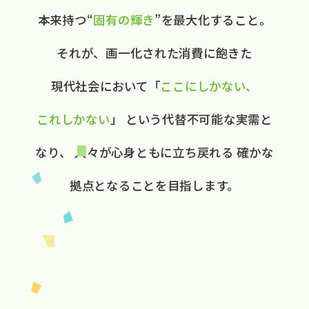
本来持つ“
固有の​輝き
”を​最大化する​こと。
それが、​画一化された​消費に​飽きた​
現代社会に​おいて
​「
ここに​しかない、​
これしかない
」
と​いう​代替不可能な​実需と​
なり、
人々が​心身ともに​立ち戻れる
確かな​
拠点と​なる​ことを​目指します。​