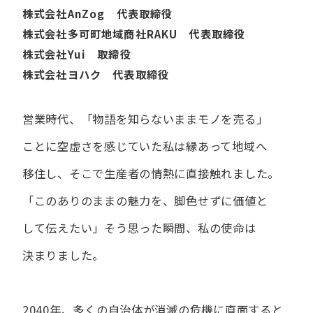
株式会社AnZog 代表取締役
株式会社多可町地域商社RAKU 代表取締役
株式会社Yui 取締役
株式会社ヨハク 代表取締役
営業時代、​「物語を​知らないまま​モノを​売る」
ことに​空虚さを​感じていた​私は
縁あって​地域へ​
移住し、​そこで​生産者の​情熱に​直接触れました。
「この​ありの​ままの​魅力を、​脚色せずに​価値と​
して​伝えたい」
そう​思った​瞬間、​私の​使命は​
決まりました。
2040年、多くの自治体が消滅の危機に直面すると