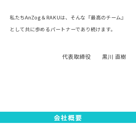
私たちAnZog＆RAKUは、​そんな​『最高の​チーム』
と​して
共に​歩める​パートナーであり続けます。
代表取締役 黒川 直樹
会社概要