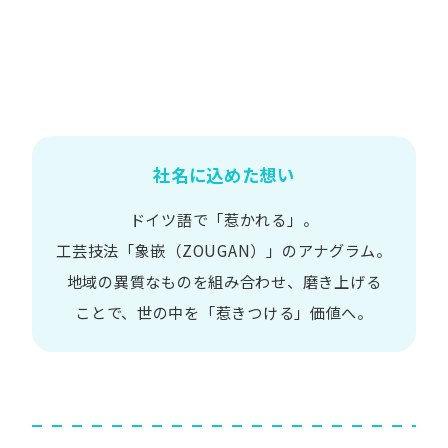
社名に込めた想い
ドイツ語で​「惹かれる」。
工芸技法​「象嵌​（ZOUGAN）」の​アナグラム。
地域の​異質な​ものを​組み合わせ、
磨き上げる​
ことで、
世の​中を​「惹きつける」価値へ。​