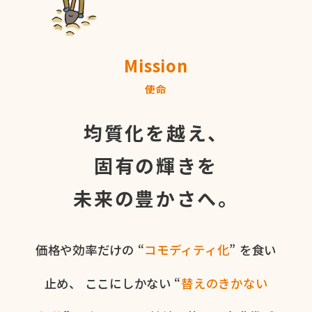
Mission
使命
均質化を越え、
固有の輝きを
未来の豊かさへ。
価格や​効率だけの​ “
コモディティ化
” を​食い​
止め、
ここに​しかない​ “
替えの​きかない​