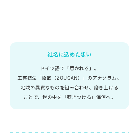
社名に込めた想い
ドイツ語で​「惹かれる」。
工芸技法​「象嵌​（ZOUGAN）」の​アナグラム。
地域の​異質な​ものを​組み合わせ、
磨き上げる​
ことで、
世の​中を​「惹きつける」価値へ。​