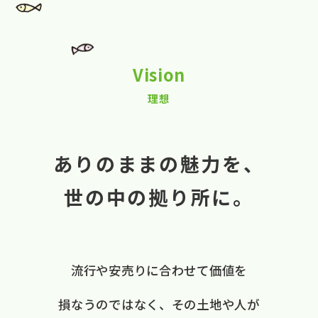
Vision
理想
ありのままの魅力を、
世の中の拠り所に。
流行や​安売りに​合わせて​価値を​
損なうのではなく、
​その​土地や​人が​