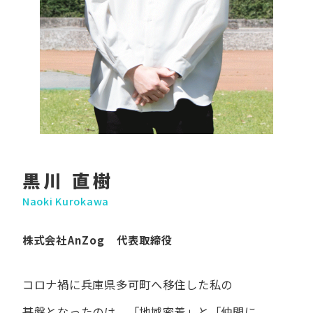
黒川 直樹
Naoki Kurokawa
株式会社AnZog 代表取締役
コロナ禍に​兵庫県多可町へ​移住した​私の​
基盤となったのは、
「地域密着」と​「仲間に​