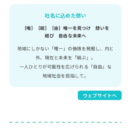
社名に込めた想い
［唯］​［結］​［由］
唯一を​見つけ 想いを​
結び 自由な​未来へ
地域に​しかない​「唯一」の​価値を​発掘し、
内と​
外、​現在と​未来を​「結ぶ」。
一人​ひとりが​可能性を​広げられる
「自由」な​
地域社会を​目指して。​
ウェブサイトへ