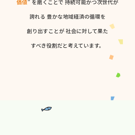
価値
” を​磨く​ことで
持続可能かつ次世代が​
誇れる
豊かな​地域経済の​循環を​
創り出すことが
社会に​対して​果た​
すべき役割だと​考えています。​