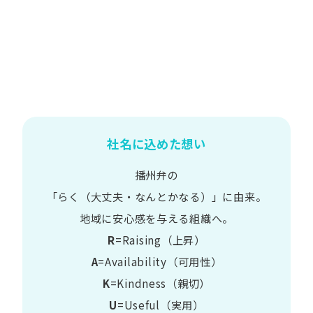
社名に込めた想い
播州弁の
​「らく​（大丈夫・なんとかなる）」に​由来。
地域に​安心感を​与える​組織へ。
R
=Raising（上昇）
A
=Availability​（可用性）
K
=Kindness​（親切）
U
=Useful​（実用）​