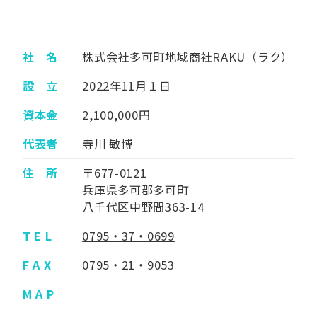
社 名
株式会社多可町地域商社RAKU（ラク）
設 立
2022年11月１日
資本金
2,100,000円
代表者
寺川 敏博
住 所
〒677-0121
兵庫県多可郡多可町
八千代区中野間363-14
T E L
0795・37・0699
F A X
0795・21・9053
M A P