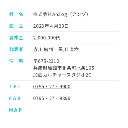
社 名
株式会社AnZog（アンゾ）
設 立
2023年４月20日
資本金
2,000,000円
代表者
寺川 敏博 黒川 直樹
住 所
〒675-2312
兵庫県加西市北条町北条105
加西カルチャースタジオ2C
T E L
0795・27・9900
F A X
0795・27・9899
M A P