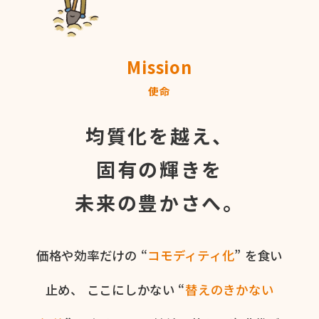
Mission
使命
均質化を越え、
固有の輝きを
未来の豊かさへ。
価格や​効率だけの​ “
コモディティ化
” を​食い​
止め、
ここに​しかない​ “
替えの​きかない​