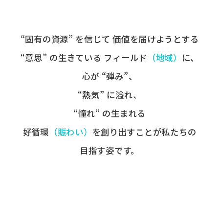
“固有の​資源” を​信じて
価値を​届けようとする​
“意思” の​生きている
フィールド
​（地域）
に、
心が​ “弾み”、
“熱気” に​溢れ、
“憧れ” の​生まれる
好循環
​（賑わい）
を​創り出すことが
​私たちの​
目指す姿です。​