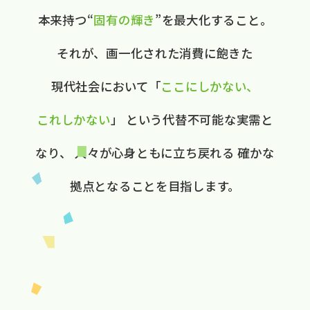
本来持つ“
固有の​輝き
”を​最大化する​こと。
それが、​画一化された​消費に​飽きた​
現代社会に​おいて
​「
ここに​しかない、​
これしかない
」
と​いう​代替不可能な​実需と​
なり、
人々が​心身ともに​立ち戻れる
確かな​
拠点と​なる​ことを​目指します。​