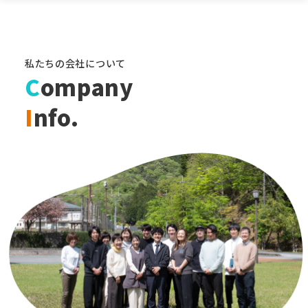
私たちの会社について
C
ompany
I
nfo.