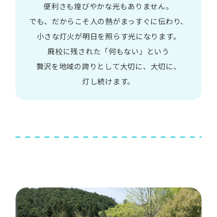
便利さも
煌びやかな​光も​ありません。​
でも、​だから​こそ
人の​熱が​まっすぐに​伝わり、
小さな​灯火が​明日を​照らす光に​なります。
廃校に​残された​「何も​ない」と​いう​
贅沢を
地域の​誇りと​して
大切に、​大切に、​
灯し続けます。​