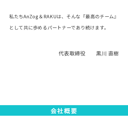
私たちAnZog＆RAKUは、​そんな​『最高の​チーム』
と​して
共に​歩める​パートナーであり続けます。
代表取締役 黒川 直樹
会社概要