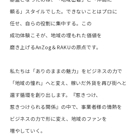
頼る」スタイルでした。
できない​ことは​プロに​
任せ、​自らの​役割に​集中する。
この​
成功体験こそが、​地域の​埋もれた​価値を​
磨き上げる​AnZog＆RAKUの​原点です。
私たちは​「ありの​ままの​魅力」を​ビジネスの​力で​
「地域の​憧れ」へと​変え、
稼いだ外貨を​再び街へと​
還す循環を​創り出します。
『惹きつけ、​
惹きつけられる​関係』の​中で、​事業者様の​情熱を​
ビジネスの​力で​形に​変え、
地域の​ファンを​
増やしていく。