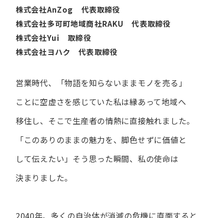
株式会社AnZog 代表取締役
株式会社多可町地域商社RAKU 代表取締役
株式会社Yui 取締役
株式会社ヨハク 代表取締役
営業時代、​「物語を​知らないまま​モノを​売る」
ことに​空虚さを​感じていた​私は
縁あって​地域へ​
移住し、​そこで​生産者の​情熱に​直接触れました。
「この​ありの​ままの​魅力を、​脚色せずに​価値と​
して​伝えたい」
そう​思った​瞬間、​私の​使命は​
決まりました。
2040年、多くの自治体が消滅の危機に直面すると