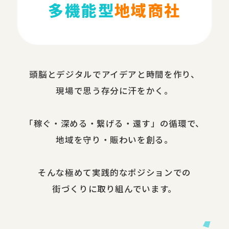
多機能型
地域商社
頭脳と​デジタルで​アイデアと​時間を​作り、​
現場で​思う​存分に​汗を​かく。
​「稼ぐ・​深める​・繋げる・還す」の​循環で、​
地域を​守り・​賑わいを​創る。
​そんな​極めて​実践的な​ポジションでの​
街づくりに​取り組んでいます。​