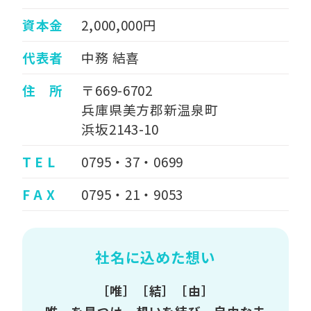
資本金
2,000,000円
代表者
中務 結喜
住 所
〒669-6702
兵庫県美方郡新温泉町
浜坂2143-10
T E L
0795・37・0699
F A X
0795・21・9053
社名に込めた想い
［唯］［結］［由］