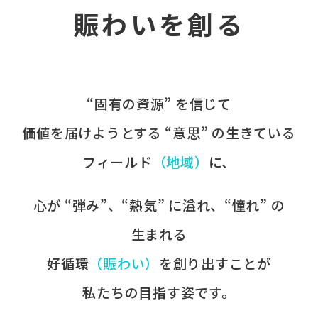
賑わいを創る
“固有の​資源” を​信じて
価値を​届けようとする​ “意思” の​生きている
フィールド
​（地域）
に、​
心が​ “弾み”、​“熱気” に​溢れ、​“憧れ” の​
生まれる
好循環
​（賑わい）
を​創り出すことが
​私たちの​目指す姿です。​