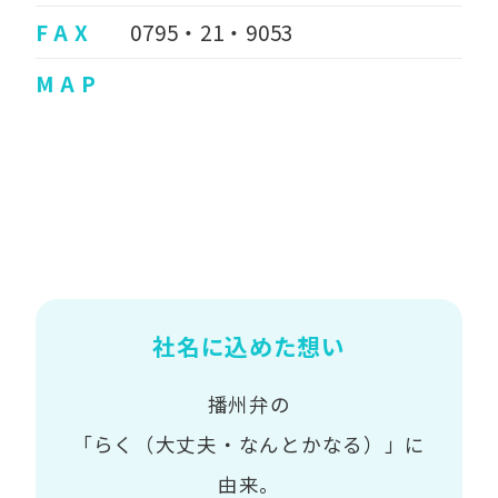
F A X
0795・21・9053
M A P
社名に込めた想い
播州弁の
「らく（大丈夫・なんとかなる）」に
由来。