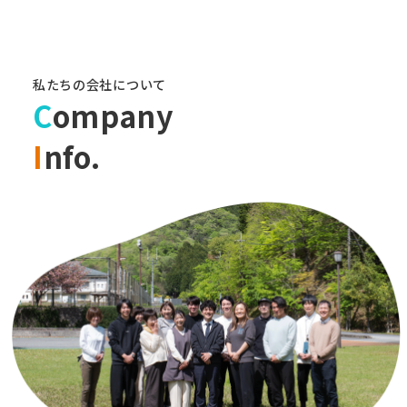
私たちの会社について
C
ompany
I
nfo.