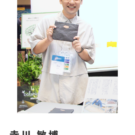
寺川 敏博