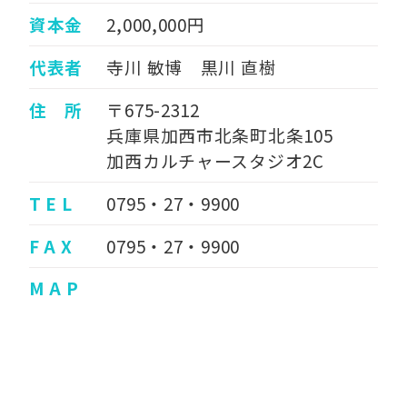
資本金
2,000,000円
代表者
寺川 敏博 黒川 直樹
住 所
〒675-2312
兵庫県加西市北条町北条105
加西カルチャースタジオ2C
T E L
0795・27・9900
F A X
0795・27・9900
M A P