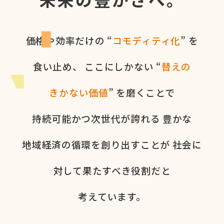
価格や​効率だけの​ “
コモディティ化
” を​
食い​止め、
ここに​しかない​ “
替えの​
きかない​価値
” を​磨く​ことで
持続可能かつ次世代が​誇れる
豊かな​
地域経済の​循環を​創り出すことが
社会に​
対して​果た​すべき役割だと​
考えています。​