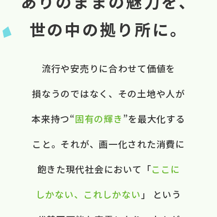
ありのままの魅力を、
世の中の拠り所に。
流行や​安売りに​合わせて​価値を​
損なうのではなく、​ ​その​土地や​人が​
本来​持つ“
固有の​輝き
”を​最大化する​
こと。​ それが、​画一化された​消費に​
飽きた​現代社会に​おいて​ ​「
ここに​
しかない、​これしかない
」 と​いう​