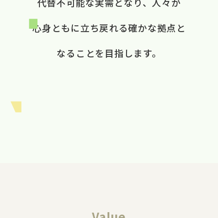
代替不可能な​実需と​なり、​ 人々が​
心身ともに​立ち戻れる​ 確かな​拠点と​
なる​ことを​目指します。​
Value