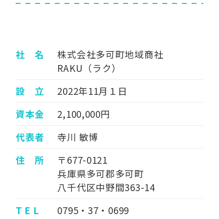
社 名
株式会社多可町地域商社
RAKU（ラク）
設 立
2022年11月１日
資本金
2,100,000円
代表者
寺川 敏博
住 所
〒677-0121
兵庫県多可郡多可町
八千代区中野間363-14
T E L
0795・37・0699