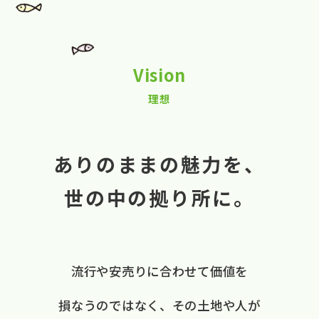
Vision
理想
ありのままの魅力を、
世の中の拠り所に。
流行や​安売りに​合わせて​価値を​
損なうのではなく、
​その​土地や​人が​