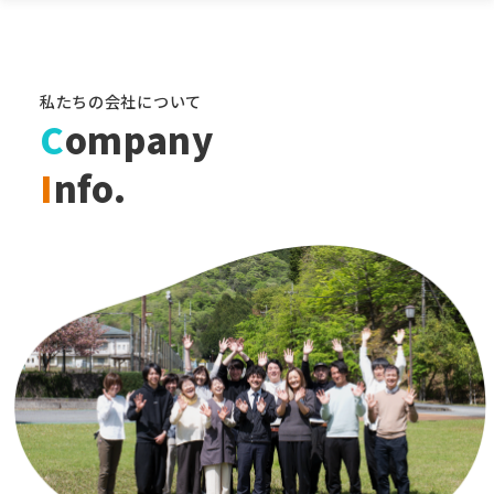
私たちの会社について
C
ompany
I
nfo.