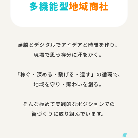
多機能型
地域商社
頭脳と​デジタルで​アイデアと​時間を​作り、​
現場で​思う​存分に​汗を​かく。
​「稼ぐ・​深める​・繋げる・還す」の​循環で、​
地域を​守り・​賑わいを​創る。
​そんな​極めて​実践的な​ポジションでの​
街づくりに​取り組んでいます。​