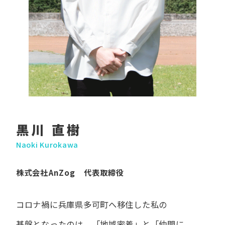
黒川 直樹
Naoki Kurokawa
株式会社AnZog 代表取締役
コロナ禍に​兵庫県多可町へ​移住した​私の​
基盤となったのは、
「地域密着」と​「仲間に​