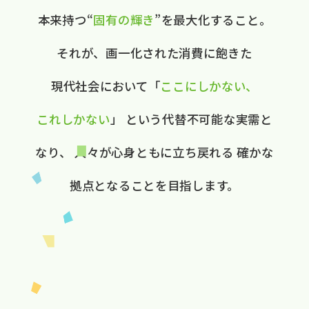
本来持つ“
固有の​輝き
”を​最大化する​こと。
それが、​画一化された​消費に​飽きた​
現代社会に​おいて
​「
ここに​しかない、​
これしかない
」
と​いう​代替不可能な​実需と​
なり、
人々が​心身ともに​立ち戻れる
確かな​
拠点と​なる​ことを​目指します。​