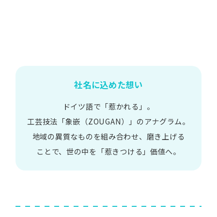
社名に込めた想い
ドイツ語で​「惹かれる」。
工芸技法​「象嵌​（ZOUGAN）」の​アナグラム。
地域の​異質な​ものを​組み合わせ、
磨き上げる​
ことで、
世の​中を​「惹きつける」価値へ。​