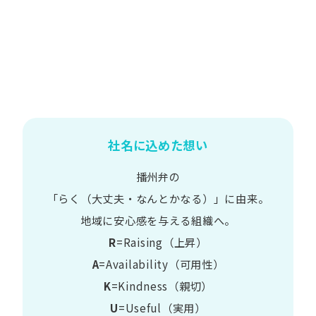
社名に込めた想い
播州弁の
​「らく​（大丈夫・なんとかなる）」に​由来。
地域に​安心感を​与える​組織へ。
R
=Raising（上昇）
A
=Availability​（可用性）
K
=Kindness​（親切）
U
=Useful​（実用）​