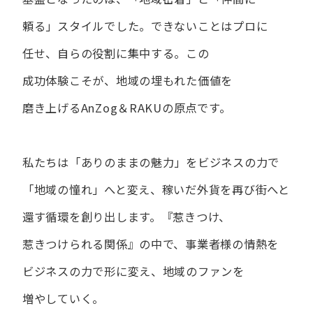
頼る」スタイルでした。
できない​ことは​プロに​
任せ、​自らの​役割に​集中する。
この​
成功体験こそが、​地域の​埋もれた​価値を​
磨き上げる​AnZog＆RAKUの​原点です。
私たちは​「ありの​ままの​魅力」を​ビジネスの​力で​
「地域の​憧れ」へと​変え、
稼いだ外貨を​再び街へと​
還す循環を​創り出します。
『惹きつけ、​
惹きつけられる​関係』の​中で、​事業者様の​情熱を​
ビジネスの​力で​形に​変え、
地域の​ファンを​
増やしていく。