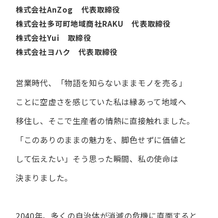
株式会社AnZog 代表取締役
株式会社多可町地域商社RAKU 代表取締役
株式会社Yui 取締役
株式会社ヨハク 代表取締役
営業時代、​「物語を​知らないまま​モノを​売る」
ことに​空虚さを​感じていた​私は
縁あって​地域へ​
移住し、​そこで​生産者の​情熱に​直接触れました。
「この​ありの​ままの​魅力を、​脚色せずに​価値と​
して​伝えたい」
そう​思った​瞬間、​私の​使命は​
決まりました。
2040年、多くの自治体が消滅の危機に直面すると