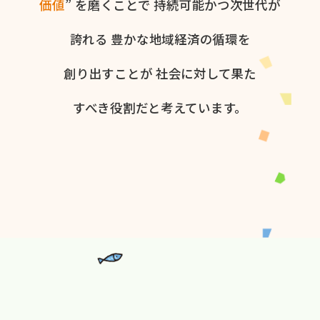
価値
” を​磨く​ことで
持続可能かつ次世代が​
誇れる
豊かな​地域経済の​循環を​
創り出すことが
社会に​対して​果た​
すべき役割だと​考えています。​