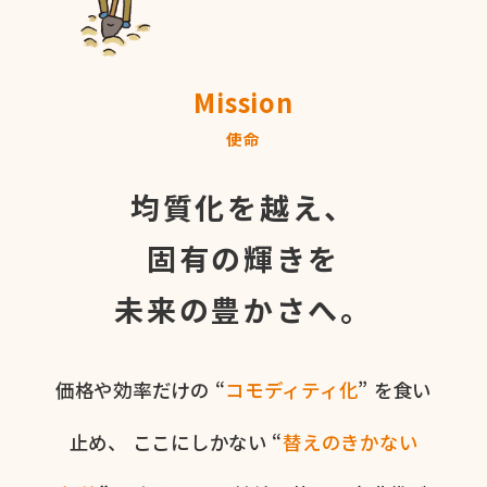
Mission
使命
均質化を越え、
固有の輝きを
未来の豊かさへ。
価格や​効率だけの​ “
コモディティ化
” を​食い​
止め、
ここに​しかない​ “
替えの​きかない​