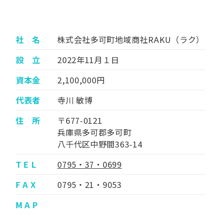
社 名
株式会社多可町地域商社RAKU（ラク）
設 立
2022年11月１日
資本金
2,100,000円
代表者
寺川 敏博
住 所
〒677-0121
兵庫県多可郡多可町
八千代区中野間363-14
T E L
0795・37・0699
F A X
0795・21・9053
M A P