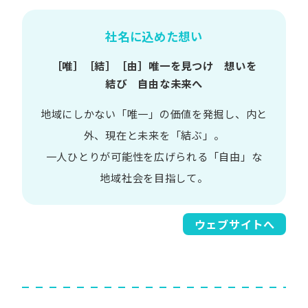
社名に込めた想い
［唯］​［結］​［由］
唯一を​見つけ 想いを​
結び 自由な​未来へ
地域に​しかない​「唯一」の​価値を​発掘し、
内と​
外、​現在と​未来を​「結ぶ」。
一人​ひとりが​可能性を​広げられる
「自由」な​
地域社会を​目指して。​
ウェブサイトへ