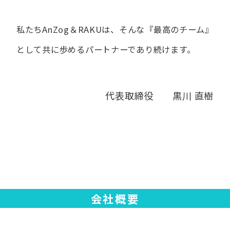
私たちAnZog＆RAKUは、​そんな​『最高の​チーム』
と​して
共に​歩める​パートナーであり続けます。
代表取締役 黒川 直樹
会社概要