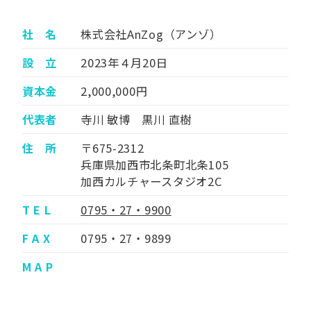
社 名
株式会社AnZog（アンゾ）
設 立
2023年４月20日
資本金
2,000,000円
代表者
寺川 敏博 黒川 直樹
住 所
〒675-2312
兵庫県加西市北条町北条105
加西カルチャースタジオ2C
T E L
0795・27・9900
F A X
0795・27・9899
M A P