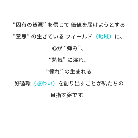
“固有の​資源” を​信じて
価値を​届けようとする​
“意思” の​生きている
フィールド
​（地域）
に、
心が​ “弾み”、
“熱気” に​溢れ、
“憧れ” の​生まれる
好循環
​（賑わい）
を​創り出すことが
​私たちの​
目指す姿です。​