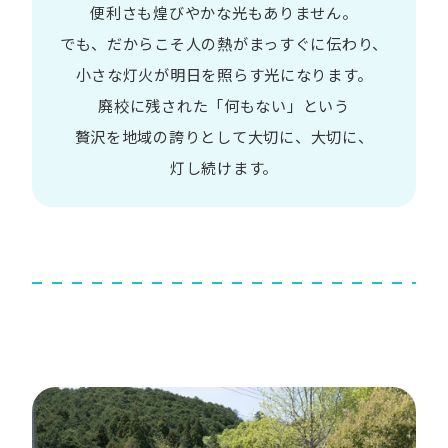
便利さも
煌びやかな​光も​ありません。​
でも、​だから​こそ
人の​熱が​まっすぐに​伝わり、
小さな​灯火が​明日を​照らす光に​なります。
廃校に​残された​「何も​ない」と​いう​
贅沢を
地域の​誇りと​して
大切に、​大切に、​
灯し続けます。​