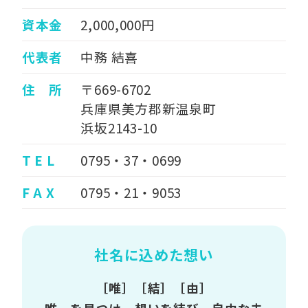
資本金
2,000,000円
代表者
中務 結喜
住 所
〒669-6702
兵庫県美方郡新温泉町
浜坂2143-10
T E L
0795・37・0699
F A X
0795・21・9053
社名に込めた想い
［唯］［結］［由］