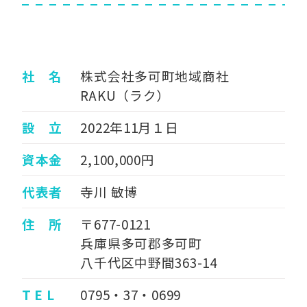
社 名
株式会社多可町地域商社
RAKU（ラク）
設 立
2022年11月１日
資本金
2,100,000円
代表者
寺川 敏博
住 所
〒677-0121
兵庫県多可郡多可町
八千代区中野間363-14
T E L
0795・37・0699