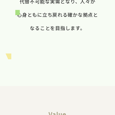
代替不可能な​実需と​なり、​ 人々が​
心身ともに​立ち戻れる​ 確かな​拠点と​
なる​ことを​目指します。​
Value