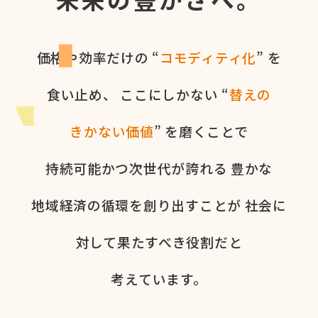
価格や​効率だけの​ “
コモディティ化
” を​
食い​止め、
ここに​しかない​ “
替えの​
きかない​価値
” を​磨く​ことで
持続可能かつ次世代が​誇れる
豊かな​
地域経済の​循環を​創り出すことが
社会に​
対して​果た​すべき役割だと​
考えています。​