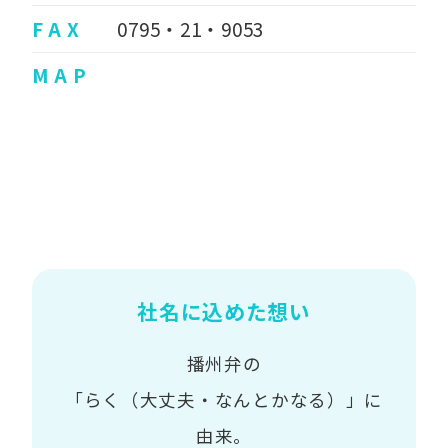
F A X
0795・21・9053
M A P
社名に込めた想い
播州弁の
「らく（大丈夫・なんとかなる）」に
由来。