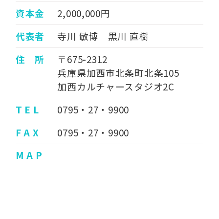
資本金
2,000,000円
代表者
寺川 敏博 黒川 直樹
住 所
〒675-2312
兵庫県加西市北条町北条105
加西カルチャースタジオ2C
T E L
0795・27・9900
F A X
0795・27・9900
M A P