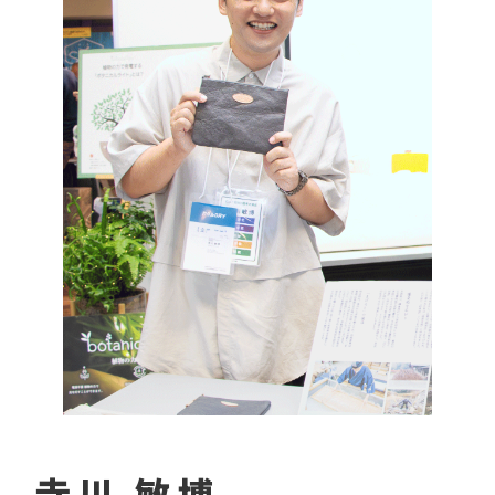
寺川 敏博