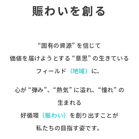
賑わいを創る
“固有の​資源” を​信じて
価値を​届けようとする​ “意思” の​生きている
フィールド
​（地域）
に、​
心が​ “弾み”、​“熱気” に​溢れ、​“憧れ” の​
生まれる
好循環
​（賑わい）
を​創り出すことが
​私たちの​目指す姿です。​