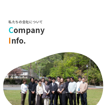
私たちの会社について
C
ompany
I
nfo.