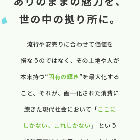
ありのままの魅力を、
世の中の拠り所に。
流行や​安売りに​合わせて​価値を​
損なうのではなく、​ ​その​土地や​人が​
本来​持つ“
固有の​輝き
”を​最大化する​
こと。​ それが、​画一化された​消費に​
飽きた​現代社会に​おいて​ ​「
ここに​
しかない、​これしかない
」 と​いう​