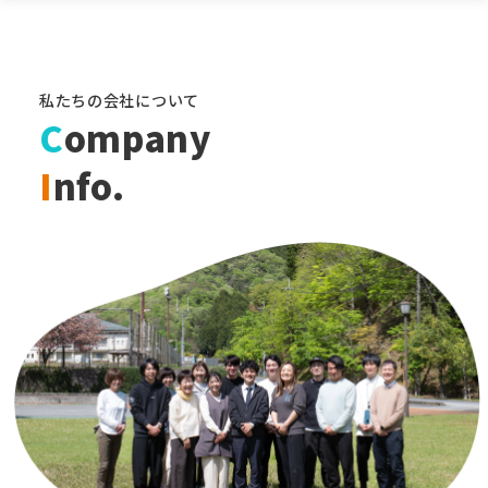
私たちの会社について
C
ompany
I
nfo.