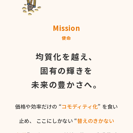
Mission
使命
均質化を越え、
固有の輝きを
未来の豊かさへ。
価格や​効率だけの​ “
コモディティ化
” を​食い​
止め、
ここに​しかない​ “
替えの​きかない​