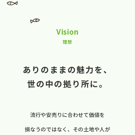
Vision
理想
ありのままの魅力を、
世の中の拠り所に。
流行や​安売りに​合わせて​価値を​
損なうのではなく、
​その​土地や​人が​