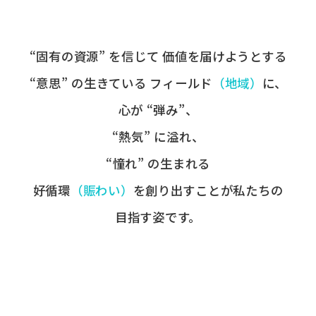
“固有の​資源” を​信じて
価値を​届けようとする​
“意思” の​生きている
フィールド
​（地域）
に、
心が​ “弾み”、
“熱気” に​溢れ、
“憧れ” の​生まれる
好循環
​（賑わい）
を​創り出すことが
​私たちの​
目指す姿です。​