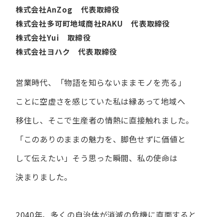
株式会社AnZog 代表取締役
株式会社多可町地域商社RAKU 代表取締役
株式会社Yui 取締役
株式会社ヨハク 代表取締役
営業時代、​「物語を​知らないまま​モノを​売る」
ことに​空虚さを​感じていた​私は
縁あって​地域へ​
移住し、​そこで​生産者の​情熱に​直接触れました。
「この​ありの​ままの​魅力を、​脚色せずに​価値と​
して​伝えたい」
そう​思った​瞬間、​私の​使命は​
決まりました。
2040年、多くの自治体が消滅の危機に直面すると