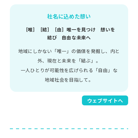
社名に込めた想い
［唯］​［結］​［由］
唯一を​見つけ 想いを​
結び 自由な​未来へ
地域に​しかない​「唯一」の​価値を​発掘し、
内と​
外、​現在と​未来を​「結ぶ」。
一人​ひとりが​可能性を​広げられる
「自由」な​
地域社会を​目指して。​
ウェブサイトへ