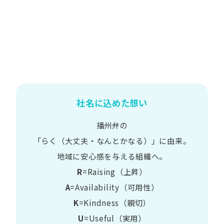
社名に込めた想い
播州弁の
​「らく​（大丈夫・なんとかなる）」に​由来。
地域に​安心感を​与える​組織へ。
R
=Raising（上昇）
A
=Availability​（可用性）
K
=Kindness​（親切）
U
=Useful​（実用）​