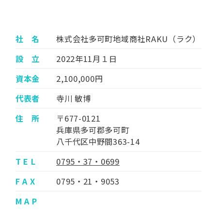
社 名
株式会社多可町地域商社RAKU（ラク）
設 立
2022年11月１日
資本金
2,100,000円
代表者
寺川 敏博
住 所
〒677-0121
兵庫県多可郡多可町
八千代区中野間363-14
T E L
0795・37・0699
F A X
0795・21・9053
M A P