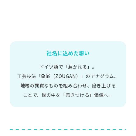
社名に込めた想い
ドイツ語で​「惹かれる」。
工芸技法​「象嵌​（ZOUGAN）」の​アナグラム。
地域の​異質な​ものを​組み合わせ、
磨き上げる​
ことで、
世の​中を​「惹きつける」価値へ。​