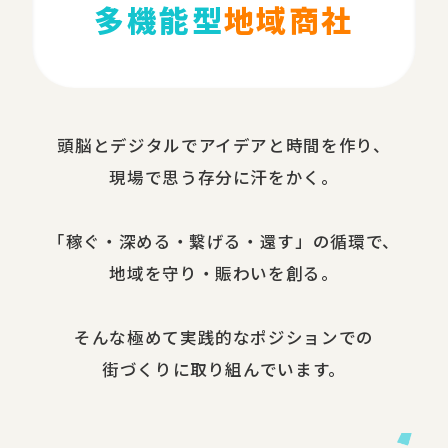
多機能型
地域商社
頭脳と​デジタルで​アイデアと​時間を​作り、​
現場で​思う​存分に​汗を​かく。
​「稼ぐ・​深める​・繋げる・還す」の​循環で、​
地域を​守り・​賑わいを​創る。
​そんな​極めて​実践的な​ポジションでの​
街づくりに​取り組んでいます。​