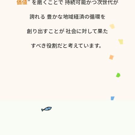
価値
” を​磨く​ことで
持続可能かつ次世代が​
誇れる
豊かな​地域経済の​循環を​
創り出すことが
社会に​対して​果た​
すべき役割だと​考えています。​