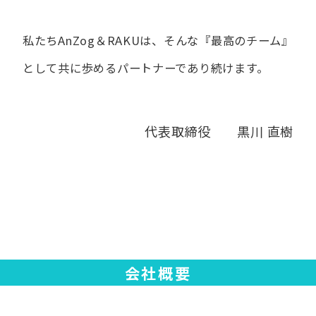
私たちAnZog＆RAKUは、​そんな​『最高の​チーム』
と​して
共に​歩める​パートナーであり続けます。
代表取締役 黒川 直樹
会社概要