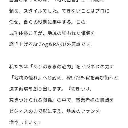
頼る」スタイルでした。
できない​ことは​プロに​
任せ、​自らの​役割に​集中する。
この​
成功体験こそが、​地域の​埋もれた​価値を​
磨き上げる​AnZog＆RAKUの​原点です。
私たちは​「ありの​ままの​魅力」を​ビジネスの​力で​
「地域の​憧れ」へと​変え、
稼いだ外貨を​再び街へと​
還す循環を​創り出します。
『惹きつけ、​
惹きつけられる​関係』の​中で、​事業者様の​情熱を​
ビジネスの​力で​形に​変え、
地域の​ファンを​
増やしていく。