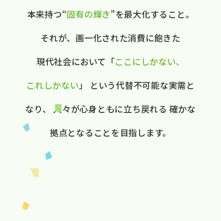
本来持つ“
固有の​輝き
”を​最大化する​こと。
それが、​画一化された​消費に​飽きた​
現代社会に​おいて
​「
ここに​しかない、​
これしかない
」
と​いう​代替不可能な​実需と​
なり、
人々が​心身ともに​立ち戻れる
確かな​
拠点と​なる​ことを​目指します。​