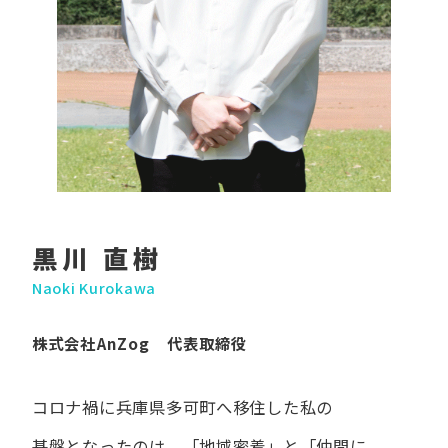
黒川 直樹
Naoki Kurokawa
株式会社AnZog 代表取締役
コロナ禍に​兵庫県多可町へ​移住した​私の​
基盤となったのは、
「地域密着」と​「仲間に​