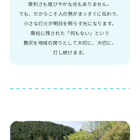
便利さも
煌びやかな​光も​ありません。​
でも、​だから​こそ
人の​熱が​まっすぐに​伝わり、
小さな​灯火が​明日を​照らす光に​なります。
廃校に​残された​「何も​ない」と​いう​
贅沢を
地域の​誇りと​して
大切に、​大切に、​
灯し続けます。​