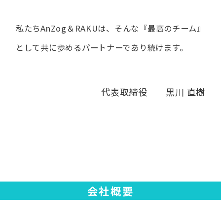
私たちAnZog＆RAKUは、​そんな​『最高の​チーム』
と​して
共に​歩める​パートナーであり続けます。
代表取締役 黒川 直樹
会社概要