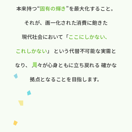
本来持つ“
固有の​輝き
”を​最大化する​こと。
それが、​画一化された​消費に​飽きた​
現代社会に​おいて
​「
ここに​しかない、​
これしかない
」
と​いう​代替不可能な​実需と​
なり、
人々が​心身ともに​立ち戻れる
確かな​
拠点と​なる​ことを​目指します。​