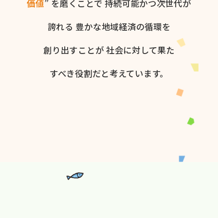
価値
” を​磨く​ことで
持続可能かつ次世代が​
誇れる
豊かな​地域経済の​循環を​
創り出すことが
社会に​対して​果た​
すべき役割だと​考えています。​