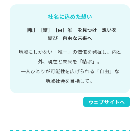
社名に込めた想い
［唯］​［結］​［由］
唯一を​見つけ 想いを​
結び 自由な​未来へ
地域に​しかない​「唯一」の​価値を​発掘し、
内と​
外、​現在と​未来を​「結ぶ」。
一人​ひとりが​可能性を​広げられる
「自由」な​
地域社会を​目指して。​
ウェブサイトへ