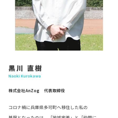
黒川 直樹
Naoki Kurokawa
株式会社AnZog 代表取締役
コロナ禍に​兵庫県多可町へ​移住した​私の​
基盤となったのは、
「地域密着」と​「仲間に​