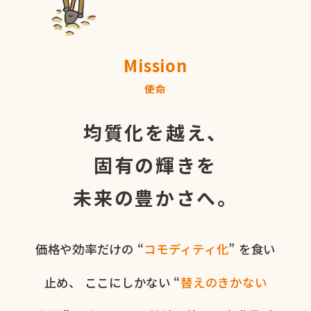
Mission
使命
均質化を越え、
固有の輝きを
未来の豊かさへ。
価格や​効率だけの​ “
コモディティ化
” を​食い​
止め、
ここに​しかない​ “
替えの​きかない​