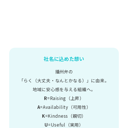
社名に込めた想い
播州弁の
​「らく​（大丈夫・なんとかなる）」に​由来。
地域に​安心感を​与える​組織へ。
R
=Raising（上昇）
A
=Availability​（可用性）
K
=Kindness​（親切）
U
=Useful​（実用）​