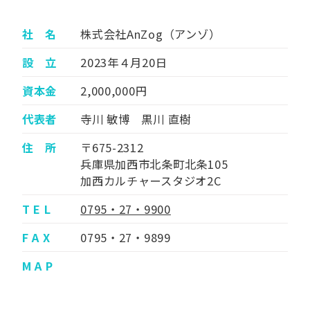
社 名
株式会社AnZog（アンゾ）
設 立
2023年４月20日
資本金
2,000,000円
代表者
寺川 敏博 黒川 直樹
住 所
〒675-2312
兵庫県加西市北条町北条105
加西カルチャースタジオ2C
T E L
0795・27・9900
F A X
0795・27・9899
M A P