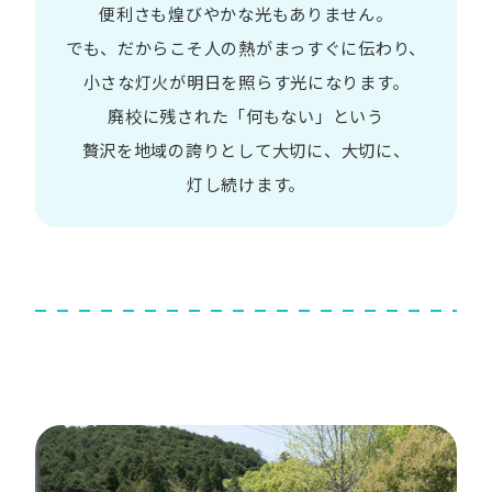
便利さも
煌びやかな​光も​ありません。​
でも、​だから​こそ
人の​熱が​まっすぐに​伝わり、
小さな​灯火が​明日を​照らす光に​なります。
廃校に​残された​「何も​ない」と​いう​
贅沢を
地域の​誇りと​して
大切に、​大切に、​
灯し続けます。​