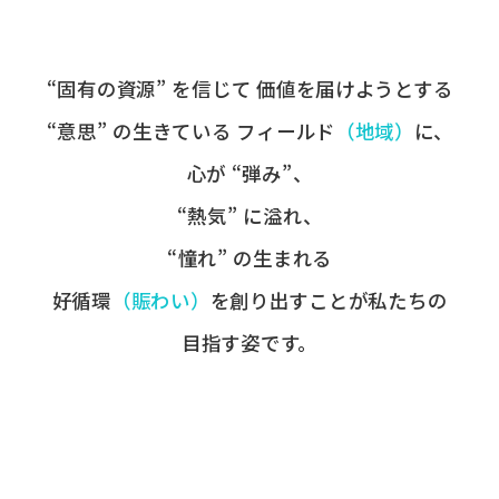
“固有の​資源” を​信じて
価値を​届けようとする​
“意思” の​生きている
フィールド
​（地域）
に、
心が​ “弾み”、
“熱気” に​溢れ、
“憧れ” の​生まれる
好循環
​（賑わい）
を​創り出すことが
​私たちの​
目指す姿です。​