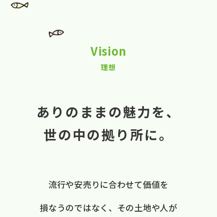
Vision
理想
ありのままの魅力を、
世の中の拠り所に。
流行や​安売りに​合わせて​価値を​
損なうのではなく、
​その​土地や​人が​