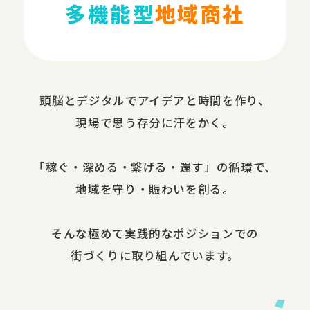
多機能型
地域商社
頭脳と​デジタルで​アイデアと​時間を​作り、​
現場で​思う​存分に​汗を​かく。
​「稼ぐ・​深める​・繋げる・還す」の​循環で、​
地域を​守り・​賑わいを​創る。
​そんな​極めて​実践的な​ポジションでの​
街づくりに​取り組んでいます。​