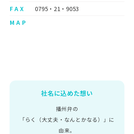
F A X
0795・21・9053
M A P
社名に込めた想い
播州弁の
「らく（大丈夫・なんとかなる）」に
由来。