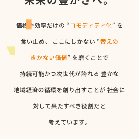
価格や​効率だけの​ “
コモディティ化
” を​
食い​止め、
ここに​しかない​ “
替えの​
きかない​価値
” を​磨く​ことで
持続可能かつ次世代が​誇れる
豊かな​
地域経済の​循環を​創り出すことが
社会に​
対して​果た​すべき役割だと​
考えています。​