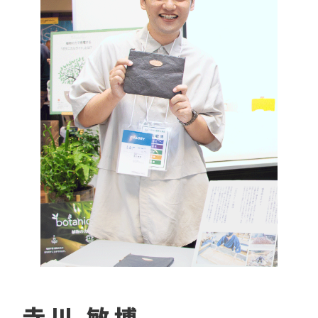
寺川 敏博