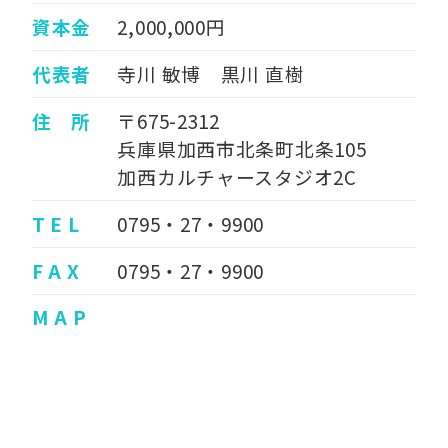
資本金
2,000,000円
代表者
寺川 敏博 黒川 直樹
住 所
〒675-2312
兵庫県加西市北条町北条105
加西カルチャースタジオ2C
T E L
0795・27・9900
F A X
0795・27・9900
M A P