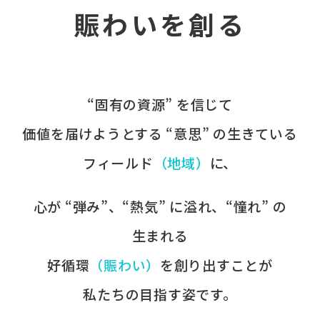
賑わいを創る
“固有の​資源” を​信じて
価値を​届けようとする​ “意思” の​生きている
フィールド
​（地域）
に、​
心が​ “弾み”、​“熱気” に​溢れ、​“憧れ” の​
生まれる
好循環
​（賑わい）
を​創り出すことが
​私たちの​目指す姿です。​