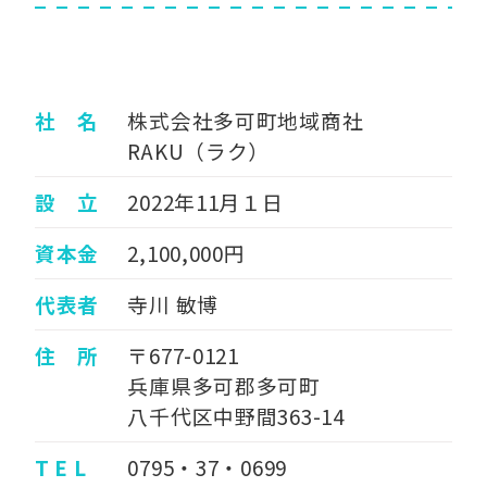
社 名
株式会社多可町地域商社
RAKU（ラク）
設 立
2022年11月１日
資本金
2,100,000円
代表者
寺川 敏博
住 所
〒677-0121
兵庫県多可郡多可町
八千代区中野間363-14
T E L
0795・37・0699