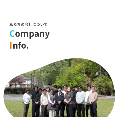
私たちの会社について
C
ompany
I
nfo.