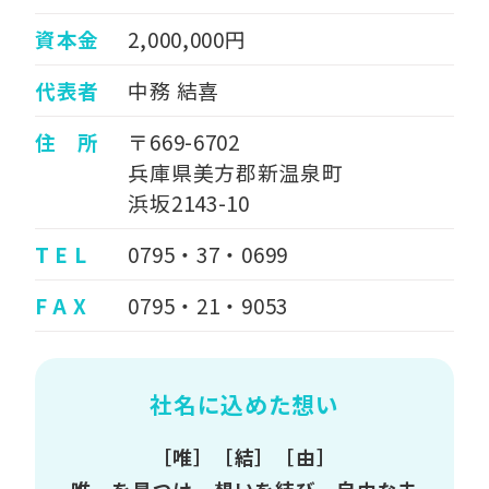
資本金
2,000,000円
代表者
中務 結喜
住 所
〒669-6702
兵庫県美方郡新温泉町
浜坂2143-10
T E L
0795・37・0699
F A X
0795・21・9053
社名に込めた想い
［唯］［結］［由］