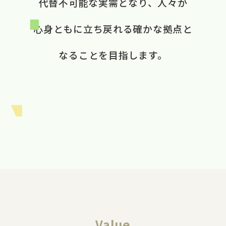
代替不可能な​実需と​なり、​ 人々が​
心身ともに​立ち戻れる​ 確かな​拠点と​
なる​ことを​目指します。​
Value