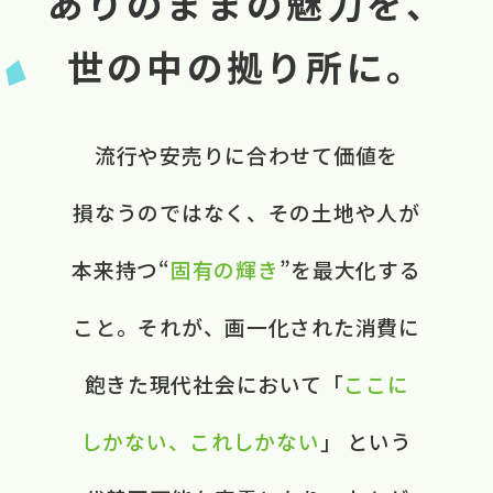
ありのままの魅力を、
世の中の拠り所に。
流行や​安売りに​合わせて​価値を​
損なうのではなく、​ ​その​土地や​人が​
本来​持つ“
固有の​輝き
”を​最大化する​
こと。​ それが、​画一化された​消費に​
飽きた​現代社会に​おいて​ ​「
ここに​
しかない、​これしかない
」 と​いう​