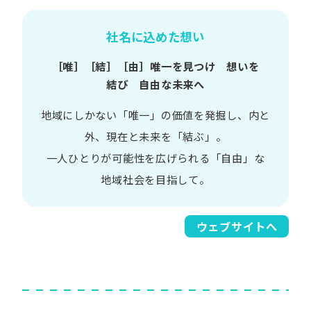
社名に込めた想い
［唯］​［結］​［由］
唯一を​見つけ 想いを​
結び 自由な​未来へ
地域に​しかない​「唯一」の​価値を​発掘し、
内と​
外、​現在と​未来を​「結ぶ」。
一人​ひとりが​可能性を​広げられる
「自由」な​
地域社会を​目指して。​
ウェブサイトへ