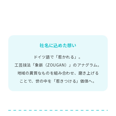
社名に込めた想い
ドイツ語で​「惹かれる」。
工芸技法​「象嵌​（ZOUGAN）」の​アナグラム。
地域の​異質な​ものを​組み合わせ、
磨き上げる​
ことで、
世の​中を​「惹きつける」価値へ。​