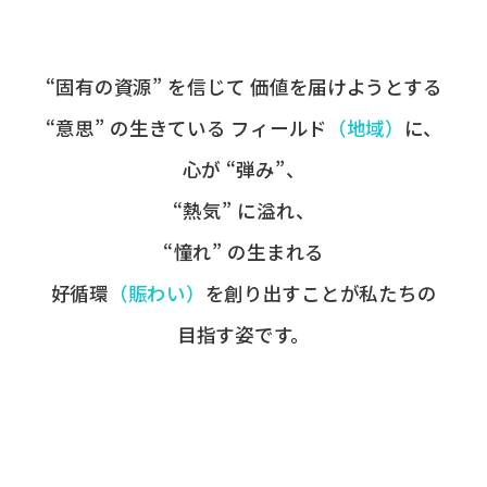
“固有の​資源” を​信じて
価値を​届けようとする​
“意思” の​生きている
フィールド
​（地域）
に、
心が​ “弾み”、
“熱気” に​溢れ、
“憧れ” の​生まれる
好循環
​（賑わい）
を​創り出すことが
​私たちの​
目指す姿です。​