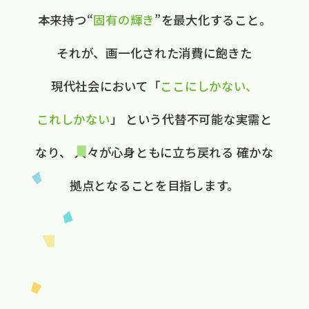
本来持つ“
固有の​輝き
”を​最大化する​こと。
それが、​画一化された​消費に​飽きた​
現代社会に​おいて
​「
ここに​しかない、​
これしかない
」
と​いう​代替不可能な​実需と​
なり、
人々が​心身ともに​立ち戻れる
確かな​
拠点と​なる​ことを​目指します。​