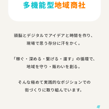
多機能型
地域商社
頭脳と​デジタルで​アイデアと​時間を​作り、​
現場で​思う​存分に​汗を​かく。
​「稼ぐ・​深める​・繋げる・還す」の​循環で、​
地域を​守り・​賑わいを​創る。
​そんな​極めて​実践的な​ポジションでの​
街づくりに​取り組んでいます。​