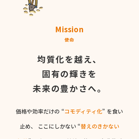
Mission
使命
均質化を越え、
固有の輝きを
未来の豊かさへ。
価格や​効率だけの​ “
コモディティ化
” を​食い​
止め、
ここに​しかない​ “
替えの​きかない​