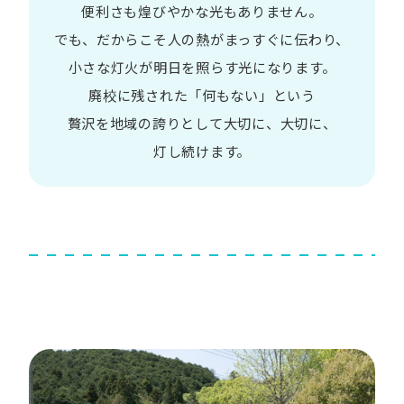
便利さも
煌びやかな​光も​ありません。​
でも、​だから​こそ
人の​熱が​まっすぐに​伝わり、
小さな​灯火が​明日を​照らす光に​なります。
廃校に​残された​「何も​ない」と​いう​
贅沢を
地域の​誇りと​して
大切に、​大切に、​
灯し続けます。​