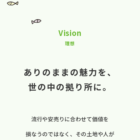
Vision
理想
ありのままの魅力を、
世の中の拠り所に。
流行や​安売りに​合わせて​価値を​
損なうのではなく、
​その​土地や​人が​