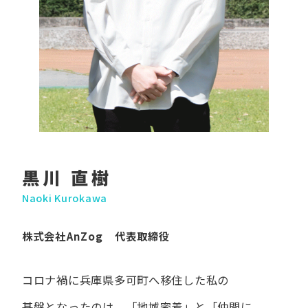
黒川 直樹
Naoki Kurokawa
株式会社AnZog 代表取締役
コロナ禍に​兵庫県多可町へ​移住した​私の​
基盤となったのは、
「地域密着」と​「仲間に​