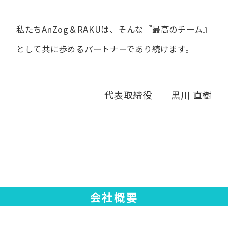
私たちAnZog＆RAKUは、​そんな​『最高の​チーム』
と​して
共に​歩める​パートナーであり続けます。
代表取締役 黒川 直樹
会社概要