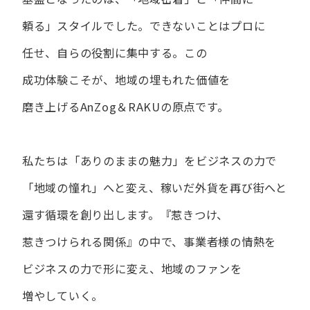
頼る」スタイルでした。
できない​ことは​プロに​
任せ、​自らの​役割に​集中する。
この​
成功体験こそが、​地域の​埋もれた​価値を​
磨き上げる​AnZog＆RAKUの​原点です。
私たちは​「ありの​ままの​魅力」を​ビジネスの​力で​
「地域の​憧れ」へと​変え、
稼いだ外貨を​再び街へと​
還す循環を​創り出します。
『惹きつけ、​
惹きつけられる​関係』の​中で、​事業者様の​情熱を​
ビジネスの​力で​形に​変え、
地域の​ファンを​
増やしていく。