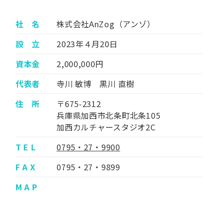
社 名
株式会社AnZog（アンゾ）
設 立
2023年４月20日
資本金
2,000,000円
代表者
寺川 敏博 黒川 直樹
住 所
〒675-2312
兵庫県加西市北条町北条105
加西カルチャースタジオ2C
T E L
0795・27・9900
F A X
0795・27・9899
M A P