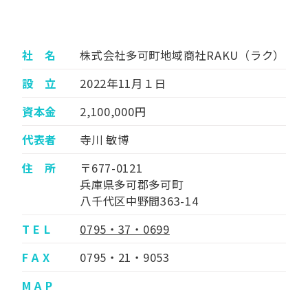
社 名
株式会社多可町地域商社RAKU（ラク）
設 立
2022年11月１日
資本金
2,100,000円
代表者
寺川 敏博
住 所
〒677-0121
兵庫県多可郡多可町
八千代区中野間363-14
T E L
0795・37・0699
F A X
0795・21・9053
M A P