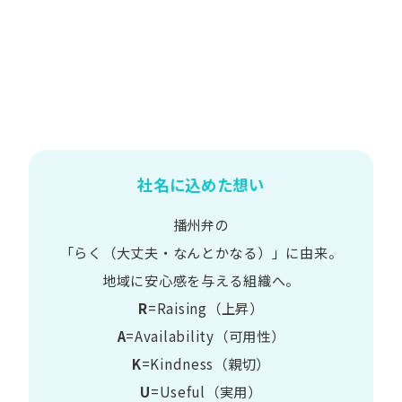
社名に込めた想い
播州弁の
​「らく​（大丈夫・なんとかなる）」に​由来。
地域に​安心感を​与える​組織へ。
R
=Raising（上昇）
A
=Availability​（可用性）
K
=Kindness​（親切）
U
=Useful​（実用）​