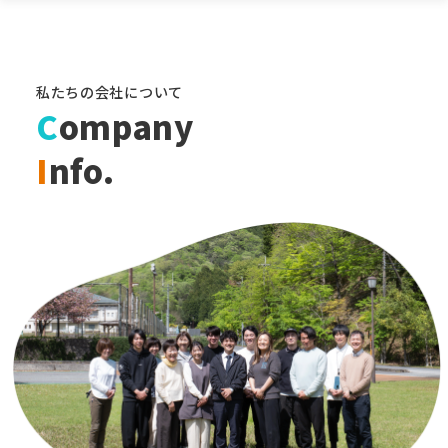
私たちの会社について
C
ompany
I
nfo.