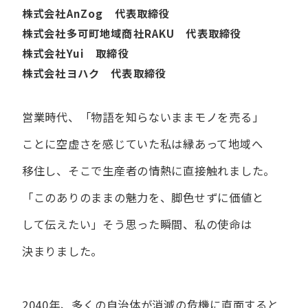
株式会社AnZog 代表取締役
株式会社多可町地域商社RAKU 代表取締役
株式会社Yui 取締役
株式会社ヨハク 代表取締役
営業時代、​「物語を​知らないまま​モノを​売る」
ことに​空虚さを​感じていた​私は
縁あって​地域へ​
移住し、​そこで​生産者の​情熱に​直接触れました。
「この​ありの​ままの​魅力を、​脚色せずに​価値と​
して​伝えたい」
そう​思った​瞬間、​私の​使命は​
決まりました。
2040年、多くの自治体が消滅の危機に直面すると