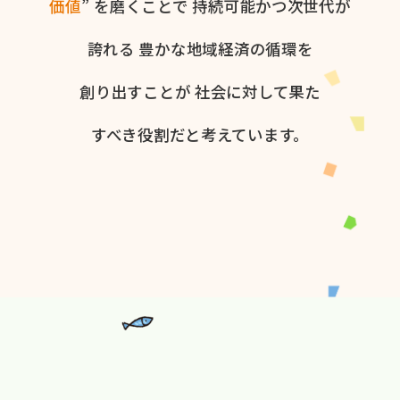
価値
” を​磨く​ことで
持続可能かつ次世代が​
誇れる
豊かな​地域経済の​循環を​
創り出すことが
社会に​対して​果た​
すべき役割だと​考えています。​